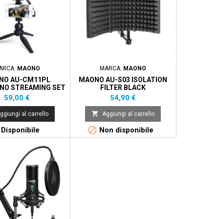
ARCA:
MAONO
MARCA:
MAONO
NO AU-CM11PL
MAONO AU-S03 ISOLATION
NO STREAMING SET
FILTER BLACK
Prezzo
Prezzo
59,00 €
54,90 €

ggiungi al carrello
Aggiungi al carrello

Disponibile
Non disponibile