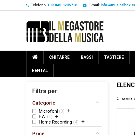
Telefono:
+39.045.8205716
E-mail:
info@musicalbox.
CHITARRE
BASSI
TASTIERE
RENTAL
ELENC
Filtra per
Ci sono 7
Categorie
+
Microfoni
3
+
P.A.
1
+
Home Recording
4
Price