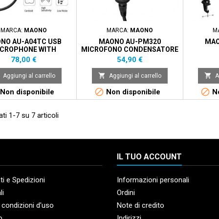
MARCA:
MAONO
MARCA:
MAONO
M
NO AU-A04TC USB
MAONO AU-PM320
MAO
CROPHONE WITH
MICROFONO CONDENSATORE
MINUM ORGANIZER
CARDIOIDE
Prezzo
Prezzo
78,00 €
54,90 €
STORAGE


Aggiungi al carrello
Aggiungi al carrello
A


Non disponibile
Non disponibile
No
ti 1-7 su 7 articoli
IL TUO ACCOUNT
i e Spedizioni
Informazioni personali
li
Ordini
 condizioni d'uso
Note di credito
o
Indirizzi