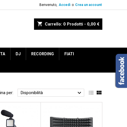
Benvenuto,
Accedi
o
Crea un account
shopping_cart
Carrello:
0
Prodotti - 0,00 €
ETA
DJ
RECORDING
FIATI



ina per:
Disponibilità