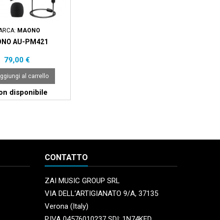
ARCA:
MAONO
NO AU-PM421
Prezzo
79,00 €
ggiungi al carrello
n disponibile
CONTATTO
ZAI MUSIC GROUP SRL
VIA DELL’ARTIGIANATO 9/A, 37135
Verona (Italy)
P.IVA 04576010237 SDI: 1N74KED