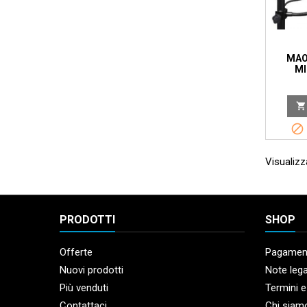
MAO
MI
ALU


Visualizza
PRODOTTI
SHOP
Offerte
Pagament
Nuovi prodotti
Note lega
Più venduti
Termini e
Contattaci
Chi siam