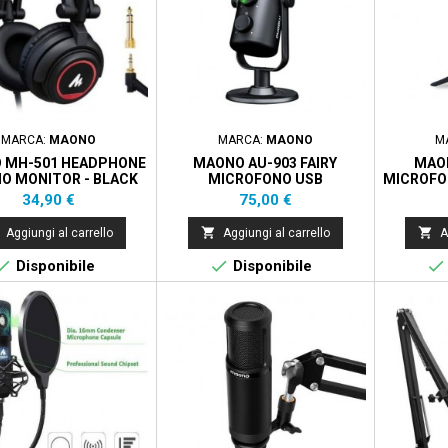
MARCA:
MAONO
MARCA:
MAONO
M
 MH-501 HEADPHONE
MAONO AU-903 FAIRY
MAO
O MONITOR - BLACK
MICROFONO USB
MICROFO
CARDIOIDE/OMNI BLACK
Prezzo
Prezzo
34,90 €
75,00 €


Aggiungi al carrello
Aggiungi al carrello
A



Disponibile
Disponibile