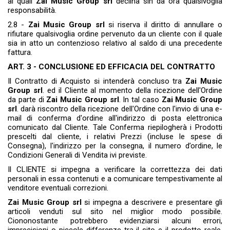
ai quali
Zai Music Group srl
declina sin da ora qualsivoglia
responsabilità.
2.8 -
Zai Music Group srl
si riserva il diritto di annullare o
rifiutare qualsivoglia ordine pervenuto da un cliente con il quale
sia in atto un contenzioso relativo al saldo di una precedente
fattura.
ART. 3 - CONCLUSIONE ED EFFICACIA DEL CONTRATTO
Il Contratto di Acquisto si intenderà concluso tra
Zai Music
Group srl
. ed il Cliente al momento della ricezione dell'Ordine
da parte di
Zai Music Group srl
. In tal caso
Zai Music Group
srl
. darà riscontro della ricezione dell'Ordine con l'invio di una e-
mail di conferma d'ordine all'indirizzo di posta elettronica
comunicato dal Cliente. Tale Conferma riepilogherà i Prodotti
prescelti dal cliente, i relativi Prezzi (incluse le spese di
Consegna), l'indirizzo per la consegna, il numero d’ordine, le
Condizioni Generali di Vendita ivi previste.
Il CLIENTE si impegna a verificare la correttezza dei dati
personali in essa contenuti e a comunicare tempestivamente al
venditore eventuali correzioni.
Zai Music Group srl
si impegna a descrivere e presentare gli
articoli venduti sul sito nel miglior modo possibile.
Ciononostante potrebbero evidenziarsi alcuni errori,