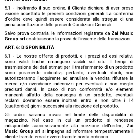
5.1 - Inoltrando il suo ordine, il Cliente dichiara di aver preso
visione accettato le presenti condizioni generali. La conferma
d'ordine deve quindi essere considerata alla stregua di una
piena accettazione delle presenti Condizioni Generali.
Salvo prova contraria, le informazioni registrate da
Zai Music
Group srl
costituiscono la prova dell'insieme delle transazioni.
ART. 6: DISPONIBILITÀ
6.1 - Le nostre offerte di prodotti, e i prezzi ad essi relativi,
sono validi finché rimangono visibili sul sito. I tempi di
trasmissione dei dati stimati per il trasferimento di un prodotto
sono puramente indicativi; pertanto, eventuali ritardi, non
autorizzeranno l'acquirente ad annullare la vendita, rifiutare la
merce e/o rivendicare indennizzi per eventuali e non meglio
precisati danni. In caso di non conformità e/o elementi
mancanti all'atto della consegna di un prodotto, eventuali
reclami dovranno essere inoltrati entro e non oltre i 14
(quattordici) giorni successivi alla ricezione del prodotto.
Gli ordini saranno invasi nel limite delle disponibilità di
magazzino. Nel caso in cui un prodotto si rendesse
indisponibile successivamente alla ricezione dell'ordine,
Zai
Music Group srl
si impegna ad informare tempestivamente il
cliente tramite email ovvero tramite posta ordinaria.