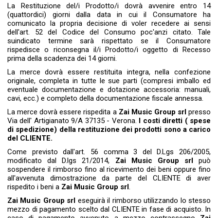
La Restituzione del/i Prodotto/i dovrà avvenire entro 14
(quattordici) giorni dalla data in cui il Consumatore ha
comunicato la propria decisione di voler recedere ai sensi
dell'art. 52 del Codice del Consumo poc'anzi citato. Tale
suindicato termine sarà rispettato se il Consumatore
rispedisce o riconsegna il/i Prodotto/i oggetto di Recesso
prima della scadenza dei 14 giorni.
La merce dovrà essere restituita integra, nella confezione
originale, completa in tutte le sue parti (compresi imballo ed
eventuale documentazione e dotazione accessoria: manuali,
cavi, ecc.) e completo della documentazione fiscale annessa.
La merce dovrà essere rispedita a
Zai Music Group srl
presso
Via dell' Artigianato 9/A 37135 - Verona.
I costi diretti ( spese
di spedizione) della restituzione dei prodotti sono a carico
del CLIENTE.
Come previsto dall'art. 56 comma 3 del D.Lgs 206/2005,
modificato dal D.lgs 21/2014,
Zai Music Group srl
può
sospendere il rimborso fino al ricevimento dei beni oppure fino
all'avvenuta dimostrazione da parte del CLIENTE di aver
rispedito i beni a
Zai Music Group srl
.
Zai Music Group srl
eseguirà il rimborso utilizzando lo stesso
mezzo di pagamento scelto dal CLIENTE in fase di acquisto. In