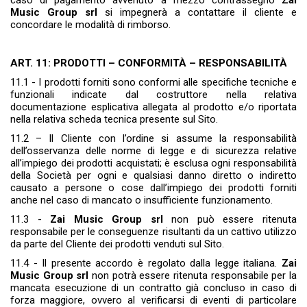
caso di pagamento avvenuto a mezzo contrassegno
Zai
Music Group srl
si impegnerà a contattare il cliente e
concordare le modalità di rimborso.
ART. 11: PRODOTTI – CONFORMITÀ – RESPONSABILITÀ
11.1 - I prodotti forniti sono conformi alle specifiche tecniche e
funzionali indicate dal costruttore nella relativa
documentazione esplicativa allegata al prodotto e/o riportata
nella relativa scheda tecnica presente sul Sito.
11.2 – Il Cliente con l’ordine si assume la responsabilità
dell’osservanza delle norme di legge e di sicurezza relative
all’impiego dei prodotti acquistati; è esclusa ogni responsabilità
della Società per ogni e qualsiasi danno diretto o indiretto
causato a persone o cose dall’impiego dei prodotti forniti
anche nel caso di mancato o insufficiente funzionamento.
11.3 -
Zai Music Group srl
non può essere ritenuta
responsabile per le conseguenze risultanti da un cattivo utilizzo
da parte del Cliente dei prodotti venduti sul Sito.
11.4 - Il presente accordo è regolato dalla legge italiana.
Zai
Music Group srl
non potrà essere ritenuta responsabile per la
mancata esecuzione di un contratto già concluso in caso di
forza maggiore, ovvero al verificarsi di eventi di particolare