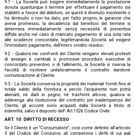
9.1 - La Società può esigere immediatamente la prestazione
dovuta quantunque il termine per effettuare il pagamento sia
stabilito a favore del debi­tore, se questi è divenuto insolvente o
ha diminuito o non ha dato, per fatto proprio, le garanzie che
aveva promesso; la decadenza dal beneficio del termine si
determina immediatamente senza necessità di preventiva
diffida anche nel caso di mancato pagamento di una sola rata
alle scadenze concordate, legittimandola Società ad esigere
l’immediato pagamento, dell’intero credito residuo.
9.2 - Qualora nei confronti del Cliente vengano elevati protesti
di assegni e cambiali o promosse procedure esecutive di
concordato preventivo o di fallimento, la Società si riserva la
facoltà di risolvere unilateralmente il contratto dandone
comunicazione al Cliente.
9.3 - La Società conserva la proprietà dei materiali forniti fino al
totale saldo della fornitura e perciò l’acquirente non potrà
alienarli, né darli in pegno, né trasferirli altrove; qualora si
addivenga alla risoluzione del contratto per inadempienza del
Cliente, gli acconti sono acquisiti dalla Società a titolo di
indennità, salvo il disposto dell’ Art.1526 Codice Civile.
ART. 10: DIRITTO DI RECESSO
Se il Cliente è un “Consumatore”, così come definito all’articolo
3 del Codice del Consumo, gli competono i diritti di cui agli