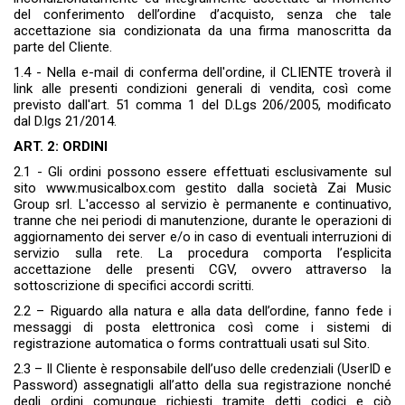
del conferimento dell’ordine d’acquisto, senza che tale
accettazione sia condizionata da una firma manoscritta da
parte del Cliente.
1.4 - Nella e-mail di conferma dell'ordine, il CLIENTE troverà il
link alle presenti condizioni generali di vendita, così come
previsto dall'art. 51 comma 1 del D.Lgs 206/2005, modificato
dal D.lgs 21/2014.
ART. 2: ORDINI
2.1 - Gli ordini possono essere effettuati esclusivamente sul
sito www.musicalbox.com gestito dalla società Zai Music
Group srl. L'accesso al servizio è permanente e continuativo,
tranne che nei periodi di manutenzione, durante le operazioni di
aggiornamento dei server e/o in caso di eventuali interruzioni di
servizio sulla rete. La procedura comporta l’esplicita
accettazione delle presenti CGV, ovvero attraverso la
sottoscrizione di specifici accordi scritti.
2.2 – Riguardo alla natura e alla data dell’ordine, fanno fede i
messaggi di posta elettronica così come i sistemi di
registrazione automatica o forms contrattuali usati sul Sito.
2.3 – Il Cliente è responsabile dell’uso delle credenziali (UserID e
Password) assegnatigli all’atto della sua registrazione nonché
degli ordini comunque richiesti tramite detti codici e ciò