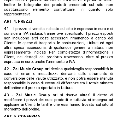
imprecisioni o piccole differenze tra il sito e il prodotto reale.
Inoltre le fotografie dei prodotti presentati sul sito non
costituiscono elemento contrattuale, in quanto solo
rappresentative.
ART. 4: PREZZI
4.1 - Il prezzo di vendita indicato sul sito è espresso in euro e si
considera IVA inclusa, tranne ove specificato. I prezzi esposti
non includono altri costi accessori, rimanendo a carico del
Cliente, le spese di trasporto, le assicurazioni, i tributi ed ogni
altra spesa accessoria, di qualunque genere o natura, non
espressamente indicati. Per completezza d'informazione, i
Clienti, nei dettagli del prodotto troveranno, oltre al prezzo
espresso in euro, anche l’ammontare IVA.
4.2 -
Zai Music Group srl
declina qualsivoglia responsabilità in
caso di errori o inesattezze derivanti dallo strumento di
conversione delle valute utilizzato, e non potrà essere ritenuta
responsabile in caso di eventuali differenze tra il totale stimato
dell'ordine e il prezzo riportato in fattura.
4.3 -
Zai Music Group srl
si riserva altresì il diritto di
modificare i prezzi dei suoi prodotti e tuttavia si impegna ad
applicare ai Clienti le tariffe che essi hanno trovato sul sito al
momento dell'ordine.
ART. 5: CONFERMA