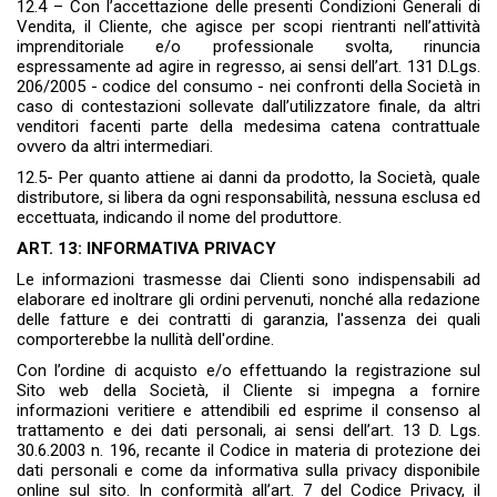
12.4 – Con l’accettazione delle presenti Condizioni Generali di
Vendita, il Cliente, che agisce per scopi rientranti nell’attività
imprenditoriale e/o profes­sionale svolta, rinuncia
espressamente ad agire in regresso, ai sensi dell’art. 131 D.Lgs.
206/2005 - codice del consumo - nei confronti della Società in
caso di contestazioni sollevate dall’utilizzatore finale, da altri
venditori facenti parte della medesima catena contrattuale
ovvero da altri intermediari.
12.5- Per quanto attiene ai danni da prodotto, la Società, quale
distributore, si libera da ogni responsabilità, nessuna esclusa ed
eccettuata, indicando il nome del produttore.
ART. 13: INFORMATIVA PRIVACY
Le informazioni trasmesse dai Clienti sono indispensabili ad
elaborare ed inoltrare gli ordini pervenuti, nonché alla redazione
delle fatture e dei contratti di garanzia, l'assenza dei quali
comporterebbe la nullità dell'ordine.
Con l’ordine di acquisto e/o effettuando la registrazione sul
Sito web della Società, il Cliente si impegna a fornire
informazioni veritiere e attendibili ed esprime il consenso al
trattamento e dei dati personali, ai sensi dell’art. 13 D. Lgs.
30.6.2003 n. 196, recante il Codice in materia di protezione dei
dati personali e come da informativa sulla privacy disponibile
online sul sito. In conformità all’art. 7 del Codice Privacy, il