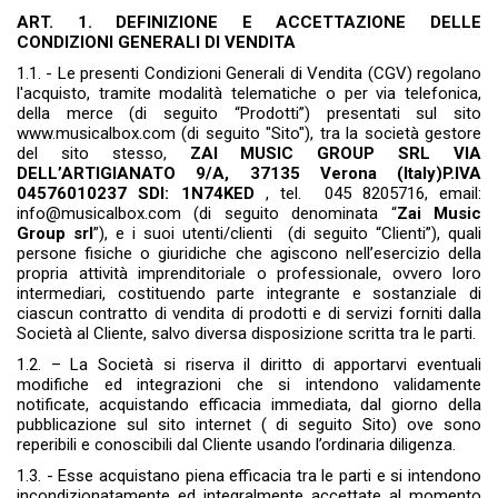
ART. 1. DEFINIZIONE E ACCETTAZIONE DELLE
CONDIZIONI GENERALI DI VENDITA
1.1. - Le presenti Condizioni Generali di Vendita (CGV) regolano
l'acquisto, tramite modalità telematiche o per via telefonica,
della merce (di seguito “Prodotti”) presentati sul sito
www.musicalbox.com (di seguito "Sito"), tra la società gestore
del sito stesso,
ZAI MUSIC GROUP SRL
VIA
DELL’ARTIGIANATO 9/A, 37135 Verona (Italy)
P.IVA
04576010237 SDI: 1N74KED
, tel. 045 8205716, email:
info@musicalbox.com (di seguito denominata “
Zai Music
Group srl
”), e i suoi utenti/clienti (di seguito “Clienti”), quali
persone fisiche o giuridiche che agiscono nell’esercizio della
propria attività imprenditoriale o professionale, ovvero loro
intermediari, costituendo parte integrante e sostanziale di
ciascun contratto di vendita di prodotti e di servizi forniti dalla
Società al Cliente, salvo diversa disposizione scritta tra le parti.
1.2. – La Società si riserva il diritto di apportarvi eventuali
modifiche ed integrazioni che si intendono validamente
notificate, acquistando efficacia immediata, dal giorno della
pubblicazione sul sito internet ( di seguito Sito) ove sono
reperibili e conoscibili dal Cliente usando l’ordinaria diligenza.
1.3. - Esse acquistano piena efficacia tra le parti e si intendono
incondizionatamente ed integralmente accettate al momento