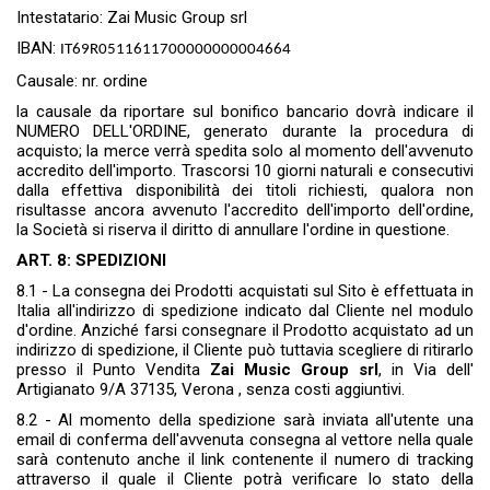
Intestatario: Zai Music Group srl
IBAN:
IT69R0511611700000000004664
Causale: nr. ordine
la causale da riportare sul bonifico bancario dovrà indicare il
NUMERO DELL'ORDINE, generato durante la procedura di
acquisto; la merce verrà spedita solo al momento dell'avvenuto
accredito dell'importo. Trascorsi 10 giorni naturali e consecutivi
dalla effettiva disponibilità dei titoli richiesti, qualora non
risultasse ancora avvenuto l'accredito dell'importo dell'ordine,
la Società si riserva il diritto di annullare l'ordine in questione.
ART. 8: SPEDIZIONI
8.1 - La consegna dei Prodotti acquistati sul Sito è effettuata in
Italia all'indirizzo di spedizione indicato dal Cliente nel modulo
d'ordine. Anziché farsi consegnare il Prodotto acquistato ad un
indirizzo di spedizione, il Cliente può tuttavia scegliere di ritirarlo
presso il Punto Vendita
Zai Music Group srl
, in Via dell'
Artigianato 9/A 37135, Verona , senza costi aggiuntivi.
8.2 - Al momento della spedizione sarà inviata all'utente una
email di conferma dell'avvenuta consegna al vettore nella quale
sarà contenuto anche il link contenente il numero di tracking
attraverso il quale il Cliente potrà verificare lo stato della