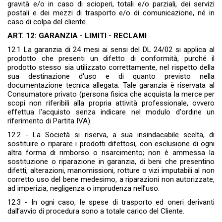
gravità e/o in caso di scioperi, totali e/o parziali, dei servizi
postali e dei mezzi di trasporto e/o di comunicazione, né in
caso di colpa del cliente.
ART. 12: GARANZIA - LIMITI - RECLAMI
12.1 La garanzia di 24 mesi ai sensi del DL 24/02 si applica al
prodotto che presenti un difetto di conformità, purché il
prodotto stesso sia utilizzato correttamente, nel rispetto della
sua destinazione d'uso e di quanto previsto nella
documentazione tecnica allegata. Tale garanzia è riservata al
Consumatore privato (persona fisica che acquista la merce per
scopi non riferibili alla propria attività professionale, ovvero
effettua l'acquisto senza indicare nel modulo d'ordine un
riferimento di Partita IVA).
12.2 - La Società si riserva, a sua insindacabile scelta, di
sostituire o riparare i prodotti difettosi, con esclusione di ogni
altra forma di rimborso o risar­cimento; non è ammessa la
sostituzione o riparazione in garanzia, di beni che presentino
difetti, alterazioni, manomissioni, rotture o vizi imputabili al non
corretto uso del bene medesimo, a riparazioni non autorizzate,
ad imperizia, negligenza o imprudenza nell’uso.
12.3 - In ogni caso, le spese di trasporto ed oneri derivanti
dall’avvio di procedura sono a totale carico del Cliente.