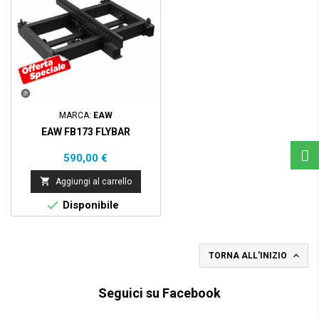
MARCA:
EAW
EAW FB173 FLYBAR
Prezzo
590,00 €

Aggiungi al carrello

Disponibile

TORNA ALL'INIZIO
Seguici su Facebook