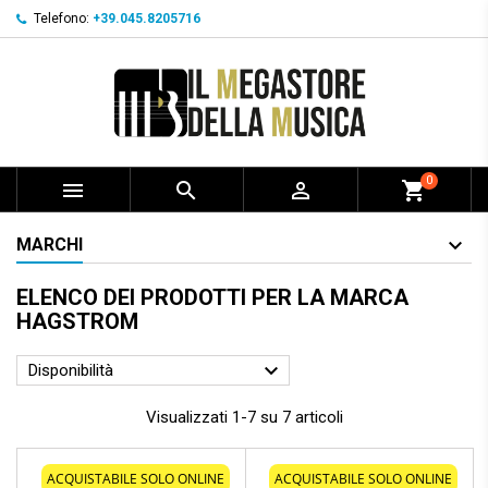
Telefono:
+39.045.8205716
0



shopping_cart
MARCHI
ELENCO DEI PRODOTTI PER LA MARCA
HAGSTROM

Disponibilità
Visualizzati 1-7 su 7 articoli
ACQUISTABILE SOLO ONLINE
ACQUISTABILE SOLO ONLINE