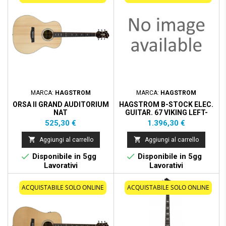
MARCA:
HAGSTROM
MARCA:
HAGSTROM
ORSA II GRAND AUDITORIUM
HAGSTROM B-STOCK ELEC.
NAT
GUITAR. 67 VIKING LEFT-
WILD CHERRY
Prezzo
Prezzo
525,30 €
1.396,30 €


Aggiungi al carrello
Aggiungi al carrello


Disponibile in 5gg
Disponibile in 5gg
Lavorativi
Lavorativi
ACQUISTABILE SOLO ONLINE
ACQUISTABILE SOLO ONLINE