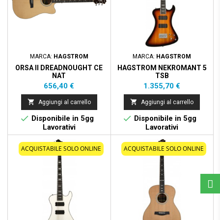
MARCA:
HAGSTROM
MARCA:
HAGSTROM
ORSA II DREADNOUGHT CE
HAGSTROM NEKROMANT 5
NAT
TSB
Prezzo
Prezzo
656,40 €
1.355,70 €


Aggiungi al carrello
Aggiungi al carrello


Disponibile in 5gg
Disponibile in 5gg
Lavorativi
Lavorativi
ACQUISTABILE SOLO ONLINE
ACQUISTABILE SOLO ONLINE