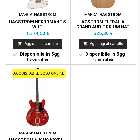
MARCA:
HAGSTROM
MARCA:
HAGSTROM
HAGSTROM NEKROMANT 5
HAGSTROM ELFDALIA II
WHT
GRAND AUDITORIUM NAT
Prezzo
Prezzo
1.374,50 €
525,30 €


Aggiungi al carrello
Aggiungi al carrello


Disponibile in 5gg
Disponibile in 5gg
Lavorativi
Lavorativi
ACQUISTABILE SOLO ONLINE
MARCA:
HAGSTROM