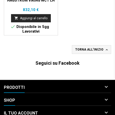
HAGSTROM VIKING WCT LH
Prezzo
832,10 €

Aggiungi al carrello

Disponibile in 5gg
Lavorativi

TORNA ALL'INIZIO
Seguici su Facebook

PRODOTTI

SHOP

IL TUO ACCOUNT