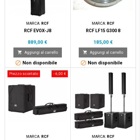
MARCA:
RCF
MARCA:
RCF
RCF EVOX-J8
RCF LF15 G300 8
Prezzo
Prezzo
889,00 €
185,00 €


Aggiungi al carrello
Aggiungi al carrello


Non disponibile
Non disponibile
Prezzo scontato
- 6,00 €
Pacchetto
- 87,00 €
Prezzo scontato
MARCA:
RCF
MARCA:
RCF