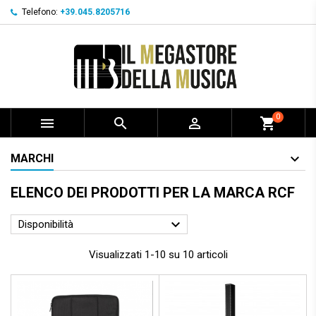
Telefono:
+39.045.8205716
0



shopping_cart
MARCHI
ELENCO DEI PRODOTTI PER LA MARCA RCF

Disponibilità
Visualizzati 1-10 su 10 articoli
Prezzo scontato
- 260,00 €