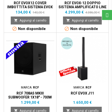
RCF EVOX12 COVER
RCF EVOX-12 DOPPIO
IMBOTTITA SISTEMA EVOX
SISTEMA AMPLIFICATO LINE
12
ARRAY 2 VIE 1400 WATTS
Prezzo
Prezzo
Prezzo
Prezzo
134,00 €
4.299,00 €
140,00 €
4.386,00 €
base
base


Aggiungi al carrello
Aggiungi al carrello


Non disponibile
Non disponibile
MARCA:
RCF
MARCA:
RCF
RCF 708AS MKIII
RCF EVOX J11
SUBWOOFER 1X18" - 700W
Prezzo
Prezzo
1.299,00 €
1.650,00 €


Aggiungi al carrello
Aggiungi al carrello