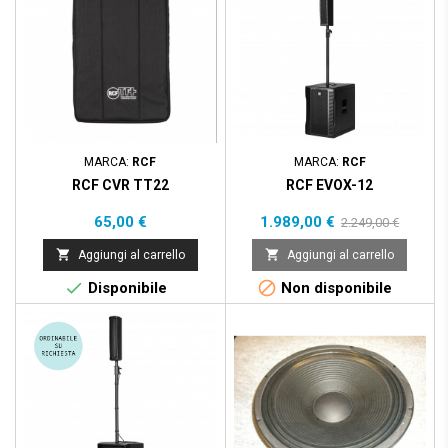
MARCA:
RCF
MARCA:
RCF
RCF CVR TT22
RCF EVOX-12
Prezzo
Prezzo
Prezzo
65,00 €
1.989,00 €
2.249,00 €
base


Aggiungi al carrello
Aggiungi al carrello


Disponibile
Non disponibile