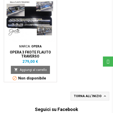
MARCA:
OPERA
OPERA 3 FKOTE FLAUTO
TRAVERSO
Prezzo
279,00 €

Aggiungi al carrello

Non disponibile

TORNA ALL'INIZIO
Seguici su Facebook