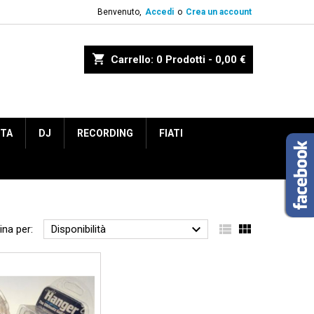
Benvenuto,
Accedi
o
Crea un account
shopping_cart
Carrello:
0
Prodotti - 0,00 €
ETA
DJ
RECORDING
FIATI



ina per:
Disponibilità