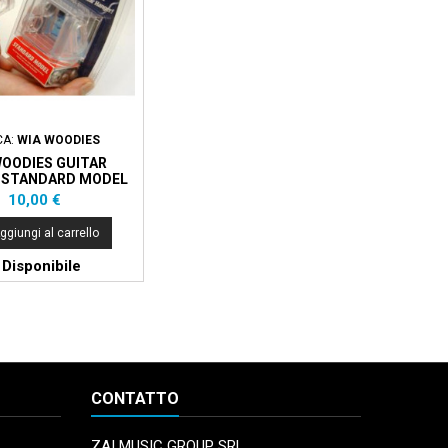
CA:
WIA WOODIES
WOODIES GUITAR
 STANDARD MODEL
Prezzo
10,00 €
ggiungi al carrello
Disponibile
CONTATTO
ZAI MUSIC GROUP SRL