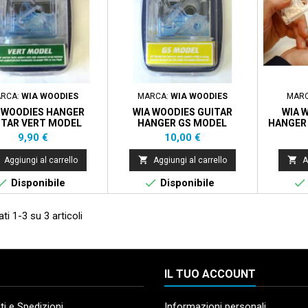
RCA:
WIA WOODIES
MARCA:
WIA WOODIES
MAR
 WOODIES HANGER
WIA WOODIES GUITAR
WIA 
ITAR VERT MODEL
HANGER GS MODEL
HANGER
Prezzo
Prezzo
9,90 €
10,00 €


Aggiungi al carrello
Aggiungi al carrello
A



Disponibile
Disponibile
ti 1-3 su 3 articoli
IL TUO ACCOUNT
i e Spedizioni
Informazioni personali