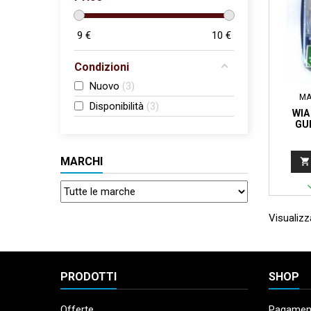
9
€
10
€
Condizioni
Nuovo
3
MA
Disponibilità
3
WIA
GU
MARCHI

Visualizza
PRODOTTI
SHOP
Offerte
Pagament