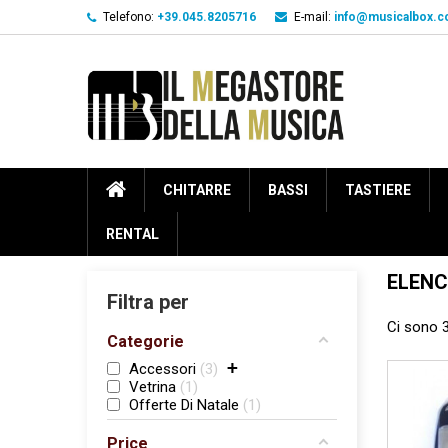
Telefono:
+39.045.8205716
E-mail:
info@musicalbox.
CHITARRE
BASSI
TASTIERE
RENTAL
ELENC
Filtra per
Ci sono 3
Categorie
+
Accessori
3
Vetrina
1
Offerte Di Natale
1
Price