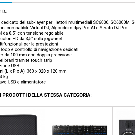
r DJ
 dedicato del sub-layer per i lettori multimediali SC6000, SC6000M
oni compatibili: Virtual DJ, Algoriddim djay Pro AI e Serato DJ Pro
 da 8,5" con tensione regolabile
 colori HD da 3,5" sulla jogwheel
tifunzionali per le prestazioni
 loop e controllo di navigazione dedicati
der da 100 mm con doppia precisione
ei brani tramite touch strip
zione USB
i (L x P x A): 360 x 320 x 120 mm
3 kg
cavo USB e alimentatore
RI PRODOTTI DELLA STESSA CATEGORIA:
to