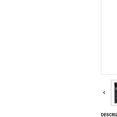

DESCRI