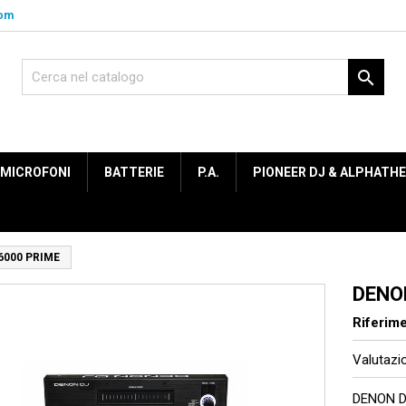
com

MICROFONI
BATTERIE
P.A.
PIONEER DJ & ALPHATH
6000 PRIME
DENO
Riferim
Valutaz
DENON D