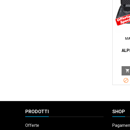
MA
ALP


PRODOTTI
SHOP
Offerte
Pagament