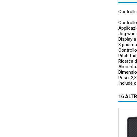
Controlle
Controllo
Applicazi
Jog wheel
Display a
8 pad mul
Controllo
Pitch fa
Ricerca d
Alimenta
Dimension
Peso: 2,8
Include 
16 ALT
Pacchet