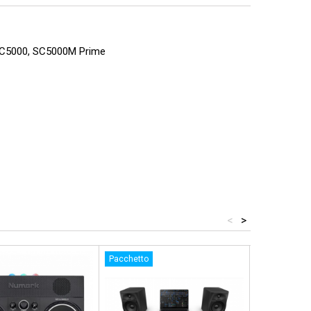
, SC5000, SC5000M Prime
<
>
Pacchetto