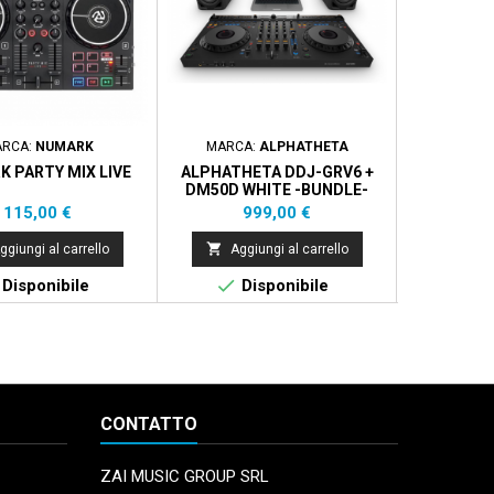
RCA:
NUMARK
MARCA:
ALPHATHETA
MARC
 PARTY MIX LIVE
ALPHATHETA DDJ-GRV6 +
HERCULES 
DM50D WHITE -BUNDLE-
TRAK
Prezzo
Prezzo
115,00 €
999,00 €


ggiungi al carrello
Aggiungi al carrello
Aggi


Disponibile
Disponibile
Di
CONTATTO
ZAI MUSIC GROUP SRL