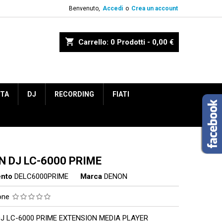
Benvenuto,
Accedi
o
Crea un account
shopping_cart
Carrello:
0
Prodotti - 0,00 €
ETA
DJ
RECORDING
FIATI
N DJ LC-6000 PRIME
ento
DELC6000PRIME
Marca
DENON
ione
J LC-6000 PRIME EXTENSION MEDIA PLAYER