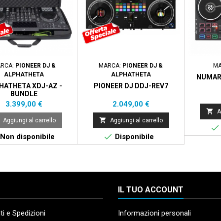
RCA:
PIONEER DJ &
MARCA:
PIONEER DJ &
MA
ALPHATHETA
ALPHATHETA
NUMARK
HATHETA XDJ-AZ -
PIONEER DJ DDJ-REV7
BUNDLE
Prezzo
Prezzo
3.399,00 €
2.049,00 €

A

Aggiungi al carrello
Aggiungi al carrello


Non disponibile
Disponibile
IL TUO ACCOUNT
i e Spedizioni
Informazioni personali