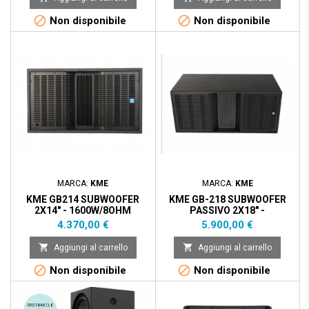


Non disponibile
Non disponibile
MARCA:
KME
MARCA:
KME
KME GB214 SUBWOOFER
KME GB-218 SUBWOOFER
2X14" - 1600W/8OHM
PASSIVO 2X18" -
3000/6000W - 138DB
Prezzo
Prezzo
4.370,00 €
5.900,00 €


Aggiungi al carrello
Aggiungi al carrello


Non disponibile
Non disponibile