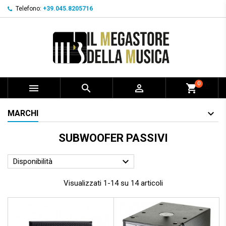
Telefono:
+39.045.8205716
0



shopping_cart
MARCHI
SUBWOOFER PASSIVI

Disponibilità
Visualizzati 1-14 su 14 articoli
Prezzo scontato
- 1.310,00 €