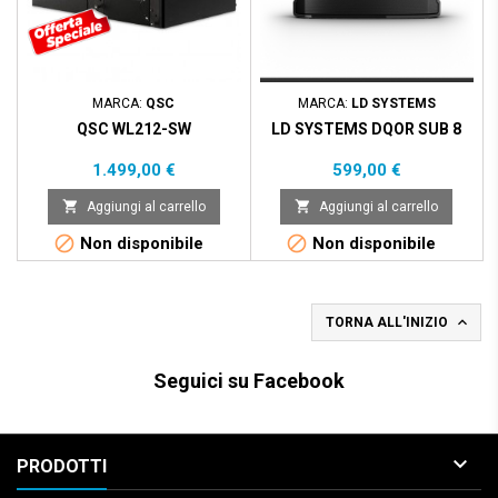
MARCA:
QSC
MARCA:
LD SYSTEMS
QSC WL212-SW
LD SYSTEMS DQOR SUB 8
Prezzo
Prezzo
1.499,00 €
599,00 €


Aggiungi al carrello
Aggiungi al carrello


Non disponibile
Non disponibile

TORNA ALL'INIZIO
Seguici su Facebook

PRODOTTI