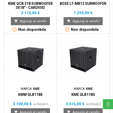
KME QCB 318 SUBWOOFER
BOSE LT-MB12 SUBWOOFER
3X18" - CARDIOID
Prezzo
Prezzo
3.115,00 €
1.259,00 €


Aggiungi al carrello
Aggiungi al carrello


Non disponibile
Non disponibile
Prezzo scontato
- 1.650,00 €
Prezzo scontato
- 1.160,00 €
MARCA:
KME
MARCA:
KME
KMW QLB118X
KME QLB118G
Prezzo
Prezzo
Prezzo
Prezzo
3.100,00 €
3.415,00 €
4.750,00 €
4.575,00 €
base
base


Aggiungi al carrello
Aggiungi al carrello