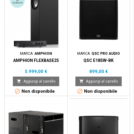
MARCA:
AMPHION
MARCA:
QSC PRO AUDIO
AMPHION FLEXBASE25
QSC E18SW-BK
Prezzo
Prezzo
5.999,00 €
899,00 €


Aggiungi al carrello
Aggiungi al carrello


Non disponibile
Non disponibile