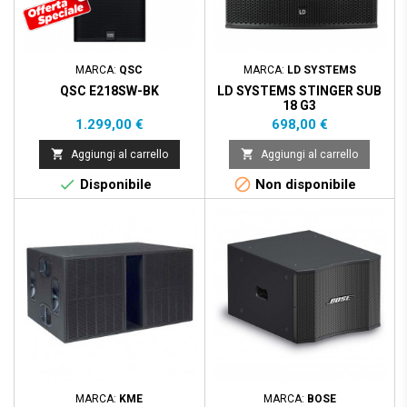
MARCA:
QSC
MARCA:
LD SYSTEMS
QSC E218SW-BK
LD SYSTEMS STINGER SUB
18 G3
Prezzo
Prezzo
1.299,00 €
698,00 €


Aggiungi al carrello
Aggiungi al carrello


Disponibile
Non disponibile
MARCA:
KME
MARCA:
BOSE