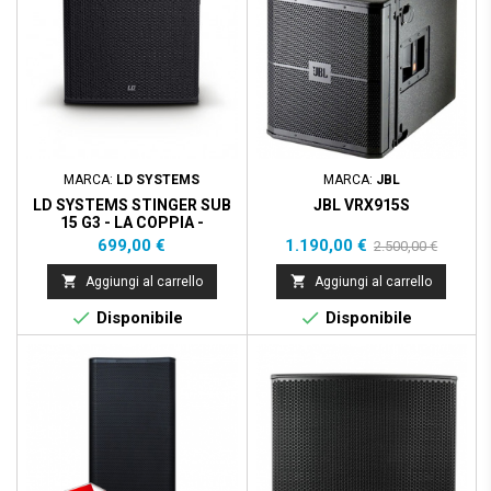
MARCA:
LD SYSTEMS
MARCA:
JBL
LD SYSTEMS STINGER SUB
JBL VRX915S
15 G3 - LA COPPIA -
Prezzo
Prezzo
Prezzo
699,00 €
1.190,00 €
2.500,00 €
base


Aggiungi al carrello
Aggiungi al carrello


Disponibile
Disponibile