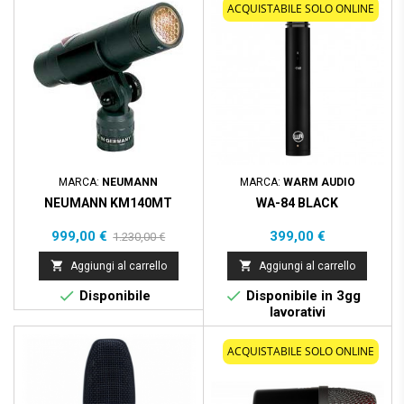
Prezzo scontato
- 231,00 €
ACQUISTABILE SOLO ONLINE
MARCA:
NEUMANN
MARCA:
WARM AUDIO
NEUMANN KM140MT
WA-84 BLACK
Prezzo
Prezzo
Prezzo
999,00 €
399,00 €
1.230,00 €
base


Aggiungi al carrello
Aggiungi al carrello


Disponibile
Disponibile in 3gg
lavorativi
ACQUISTABILE SOLO ONLINE