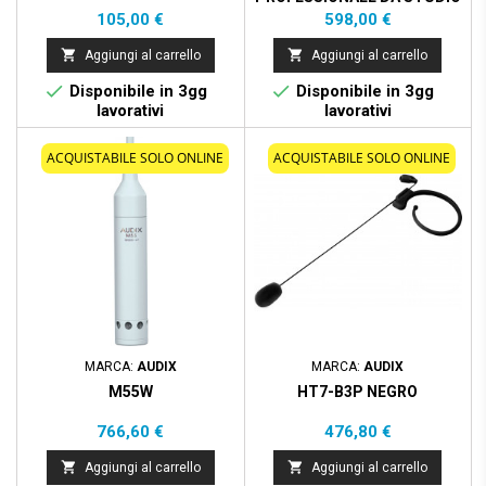
A CONDENSATORE -
Prezzo
Prezzo
105,00 €
598,00 €
VERSIONE AGGIORNATA


Aggiungi al carrello
Aggiungi al carrello


Disponibile in 3gg
Disponibile in 3gg
lavorativi
lavorativi
ACQUISTABILE SOLO ONLINE
ACQUISTABILE SOLO ONLINE
MARCA:
AUDIX
MARCA:
AUDIX
M55W
HT7-B3P NEGRO
Prezzo
Prezzo
766,60 €
476,80 €


Aggiungi al carrello
Aggiungi al carrello