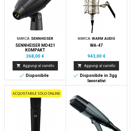
MARCA:
SENNHEISER
MARCA:
WARM AUDIO
SENNHEISER MD421
WA-47
KOMPAKT
Prezzo
Prezzo
268,00 €
943,00 €


Aggiungi al carrello
Aggiungi al carrello


Disponibile
Disponibile in 3gg
lavorativi
ACQUISTABILE SOLO ONLINE