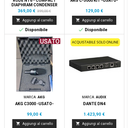
RODE NT6 - COMPACT
AKG C-3000 KIT -USATO-
DIAPHRAM CONDENSER
MICROPHONE
Prezzo
Prezzo
Prezzo
369,00 €
129,00 €
399,00 €
base


Aggiungi al carrello
Aggiungi al carrello


Disponibile
Disponibile
ACQUISTABILE SOLO ONLINE
MARCA:
AKG
MARCA:
AUDIX
AKG C3000 -USATO-
DANTE DN4
Prezzo
Prezzo
99,00 €
1.423,90 €


Aggiungi al carrello
Aggiungi al carrello