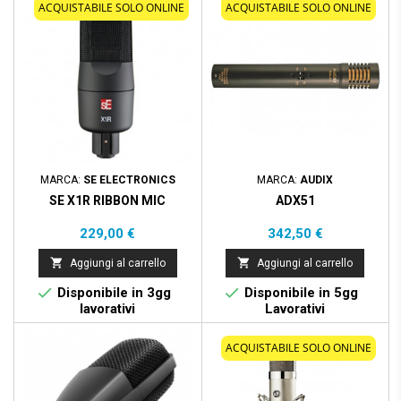
ACQUISTABILE SOLO ONLINE
ACQUISTABILE SOLO ONLINE
MARCA:
SE ELECTRONICS
MARCA:
AUDIX
SE X1R RIBBON MIC
ADX51
Prezzo
Prezzo
229,00 €
342,50 €


Aggiungi al carrello
Aggiungi al carrello


Disponibile in 3gg
Disponibile in 5gg
lavorativi
Lavorativi
ACQUISTABILE SOLO ONLINE