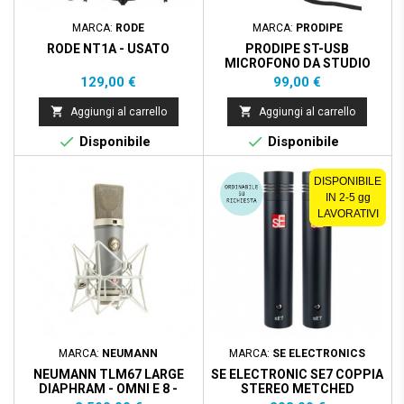
MARCA:
RODE
MARCA:
PRODIPE
RODE NT1A - USATO
PRODIPE ST-USB
MICROFONO DA STUDIO
Prezzo
Prezzo
129,00 €
99,00 €


Aggiungi al carrello
Aggiungi al carrello


Disponibile
Disponibile
DISPONIBILE
IN 2-5 gg
LAVORATIVI
MARCA:
NEUMANN
MARCA:
SE ELECTRONICS
NEUMANN TLM67 LARGE
SE ELECTRONIC SE7 COPPIA
DIAPHRAM - OMNI E 8 -
STEREO METCHED
W/EA87