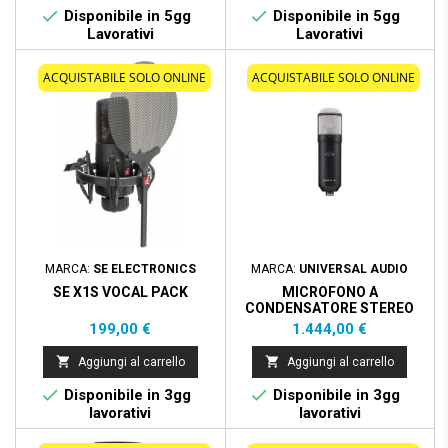


Disponibile in 5gg
Disponibile in 5gg
Lavorativi
Lavorativi
ACQUISTABILE SOLO ONLINE
ACQUISTABILE SOLO ONLINE
MARCA:
SE ELECTRONICS
MARCA:
UNIVERSAL AUDIO
SE X1S VOCAL PACK
MICROFONO A
CONDENSATORE STEREO
CON TECNOLOGIA MIC
Prezzo
Prezzo
199,00 €
1.444,00 €
MODELING - 38 EMULAZIONI


Aggiungi al carrello
Aggiungi al carrello


Disponibile in 3gg
Disponibile in 3gg
lavorativi
lavorativi