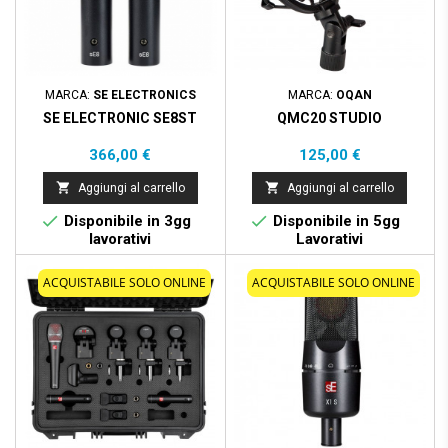
MARCA:
SE ELECTRONICS
MARCA:
OQAN
SE ELECTRONIC SE8ST
QMC20 STUDIO
Prezzo
Prezzo
366,00 €
125,00 €


Aggiungi al carrello
Aggiungi al carrello


Disponibile in 3gg
Disponibile in 5gg
lavorativi
Lavorativi
ACQUISTABILE SOLO ONLINE
ACQUISTABILE SOLO ONLINE