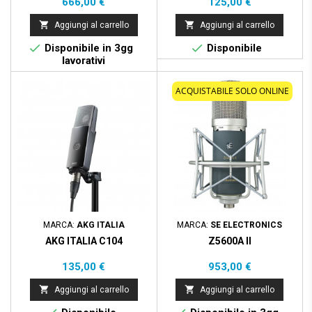
Prezzo
Prezzo
666,00 €
125,00 €


Aggiungi al carrello
Aggiungi al carrello


Disponibile in 3gg
Disponibile
lavorativi
ACQUISTABILE SOLO ONLINE
MARCA:
AKG ITALIA
MARCA:
SE ELECTRONICS
AKG ITALIA C104
Z5600A II
Prezzo
Prezzo
135,00 €
953,00 €


Aggiungi al carrello
Aggiungi al carrello