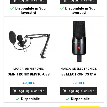


Aggiungi al carrello
Aggiungi al carrello


Disponibile in 3gg
Disponibile in 3gg
lavorativi
lavorativi
MARCA:
OMNITRONIC
MARCA:
SE ELECTRONICS
OMNITRONIC BMS1C-USB
SE ELECTRONICS X1A
Prezzo
Prezzo
49,00 €
99,00 €


Aggiungi al carrello
Aggiungi al carrello


Disponibile
Disponibile