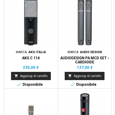
MARCA:
AKG ITALIA
MARCA:
AUDIO DESIGN
AKG C 114
AUDIODESIGN PA MCD SET -
CARDIOIDE
Prezzo
Prezzo
235,00 €
137,00 €


Aggiungi al carrello
Aggiungi al carrello


Disponibile
Disponibile