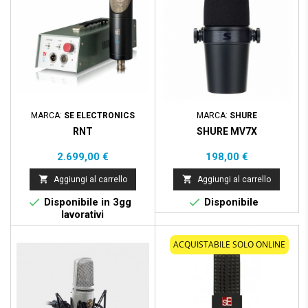
MARCA:
SE ELECTRONICS
MARCA:
SHURE
RNT
SHURE MV7X
Prezzo
Prezzo
2.699,00 €
198,00 €


Aggiungi al carrello
Aggiungi al carrello


Disponibile in 3gg
Disponibile
lavorativi
ACQUISTABILE SOLO ONLINE