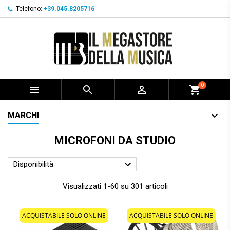
Telefono:
+39.045.8205716
0



shopping_cart
MARCHI
MICROFONI DA STUDIO

Disponibilità
Visualizzati 1-60 su 301 articoli
ACQUISTABILE SOLO ONLINE
ACQUISTABILE SOLO ONLINE