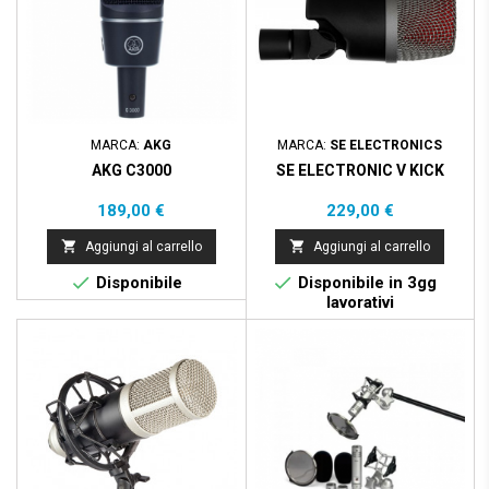
MARCA:
AKG
MARCA:
SE ELECTRONICS
AKG C3000
SE ELECTRONIC V KICK
Prezzo
Prezzo
189,00 €
229,00 €


Aggiungi al carrello
Aggiungi al carrello


Disponibile
Disponibile in 3gg
lavorativi
Prezzo scontato
- 36,00 €