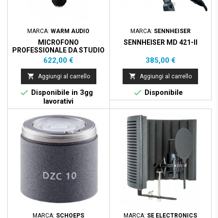
MARCA:
WARM AUDIO
MARCA:
SENNHEISER
MICROFONO
SENNHEISER MD 421-II
PROFESSIONALE DA STUDIO
A CONDENSATORE -
Prezzo
Prezzo
622,00 €
385,00 €
VERSIONE AGGIORNATA


Aggiungi al carrello
Aggiungi al carrello


Disponibile in 3gg
Disponibile
lavorativi
MARCA:
SCHOEPS
MARCA:
SE ELECTRONICS