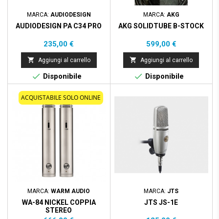
MARCA:
AUDIODESIGN
MARCA:
AKG
AUDIODESIGN PA C34 PRO
AKG SOLIDTUBE B-STOCK
Prezzo
Prezzo
235,00 €
599,00 €


Aggiungi al carrello
Aggiungi al carrello


Disponibile
Disponibile
ACQUISTABILE SOLO ONLINE
MARCA:
WARM AUDIO
MARCA:
JTS
WA-84 NICKEL COPPIA
JTS JS-1E
STEREO