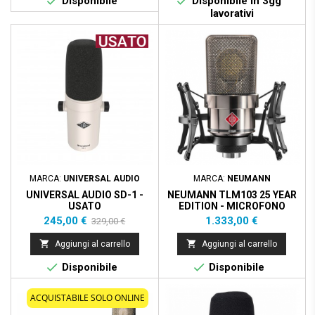


Disponibile
Disponibile in 3gg
lavorativi
Prezzo scontato
- 84,00 €
MARCA:
UNIVERSAL AUDIO
MARCA:
NEUMANN
UNIVERSAL AUDIO SD-1 -
NEUMANN TLM103 25 YEAR
USATO
EDITION - MICROFONO
CONDERSATORE CARDIOIDE
Prezzo
Prezzo
Prezzo
245,00 €
1.333,00 €
329,00 €
base


Aggiungi al carrello
Aggiungi al carrello


Disponibile
Disponibile
ACQUISTABILE SOLO ONLINE