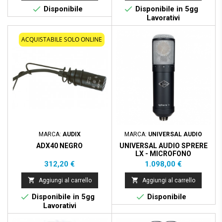


Disponibile
Disponibile in 5gg
Lavorativi
ACQUISTABILE SOLO ONLINE
MARCA:
AUDIX
MARCA:
UNIVERSAL AUDIO
ADX40 NEGRO
UNIVERSAL AUDIO SPRERE
LX - MICROFONO
CONDENSATORE CARDIOIDE
Prezzo
Prezzo
312,20 €
1.098,00 €
- MODELING - 20
EMULAZIONI


Aggiungi al carrello
Aggiungi al carrello


Disponibile in 5gg
Disponibile
Lavorativi