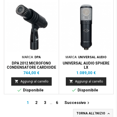
MARCA:
DPA
MARCA:
UNIVERSAL AUDIO
DPA 2012 MICROFONO
UNIVERSAL AUDIO SPHERE
CONDENSATORE CARDIOIDE
LX
- BLACK
Prezzo
Prezzo
744,00 €
1.089,00 €


Aggiungi al carrello
Aggiungi al carrello


Disponibile
Disponibile
1
2
3
…
6
Successivo


TORNA ALL'INIZIO