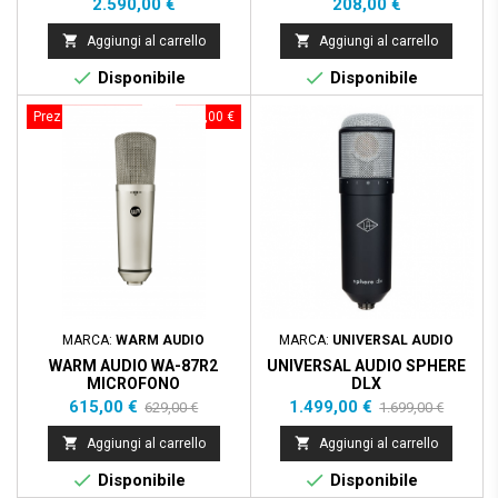
Prezzo
Prezzo
2.590,00 €
208,00 €


Aggiungi al carrello
Aggiungi al carrello


Disponibile
Disponibile
Prezzo scontato
- 14,00 €
Prezzo scontato
- 200,00 €
MARCA:
WARM AUDIO
MARCA:
UNIVERSAL AUDIO
WARM AUDIO WA-87R2
UNIVERSAL AUDIO SPHERE
MICROFONO
DLX
CONDENSATORE DA STUDIO
Prezzo
Prezzo
Prezzo
Prezzo
615,00 €
1.499,00 €
629,00 €
1.699,00 €
base
base


Aggiungi al carrello
Aggiungi al carrello


Disponibile
Disponibile