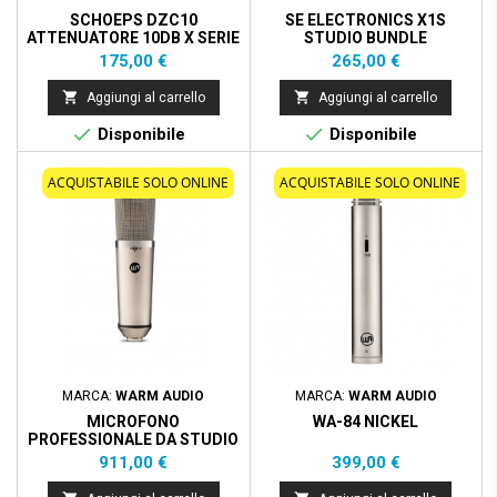
SCHOEPS DZC10
SE ELECTRONICS X1S
ATTENUATORE 10DB X SERIE
STUDIO BUNDLE
CMC/CMBI
Prezzo
Prezzo
175,00 €
265,00 €


Aggiungi al carrello
Aggiungi al carrello


Disponibile
Disponibile
ACQUISTABILE SOLO ONLINE
ACQUISTABILE SOLO ONLINE
MARCA:
WARM AUDIO
MARCA:
WARM AUDIO
MICROFONO
WA-84 NICKEL
PROFESSIONALE DA STUDIO
VALVOLARE
Prezzo
Prezzo
911,00 €
399,00 €