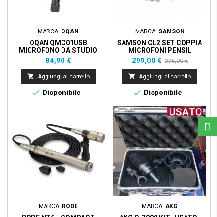
MARCA:
OQAN
MARCA:
SAMSON
OQAN QMC01USB
SAMSON CL2 SET COPPIA
MICROFONO DA STUDIO
MICROFONI PENSIL
CARDIOID, OMNI
Prezzo
Prezzo
Prezzo
84,90 €
299,00 €
335,00 €
base


Aggiungi al carrello
Aggiungi al carrello


Disponibile
Disponibile
Prezzo scontato
- 30,00 €
MARCA:
RODE
MARCA:
AKG