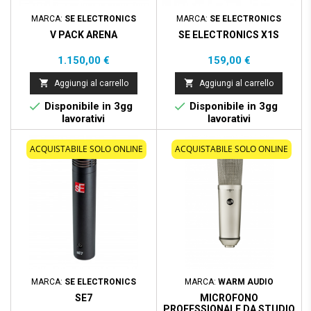
MARCA:
SE ELECTRONICS
MARCA:
SE ELECTRONICS
V PACK ARENA
SE ELECTRONICS X1S
Prezzo
Prezzo
1.150,00 €
159,00 €


Aggiungi al carrello
Aggiungi al carrello


Disponibile in 3gg
Disponibile in 3gg
lavorativi
lavorativi
ACQUISTABILE SOLO ONLINE
ACQUISTABILE SOLO ONLINE
MARCA:
SE ELECTRONICS
MARCA:
WARM AUDIO
SE7
MICROFONO
PROFESSIONALE DA STUDIO