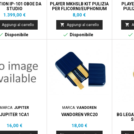
ION IP-101 OBOE DA
PLAYER MKHSLB KIT PULIZIA
PLAYE
STUDIO
PER FLICORNI/EUPHONIUM
PULI
Prezzo
Prezzo
1.399,00 €
8,00 €


Aggiungi al carrello
Aggiungi al carrello
A



Disponibile
Disponibile
MARCA:
JUPITER
MARCA:
VANDOREN
JUPITER 1CA1
VANDOREN VRC20
BG LEG
S
Prezzo
Prezzo
16,00 €
18,00 €