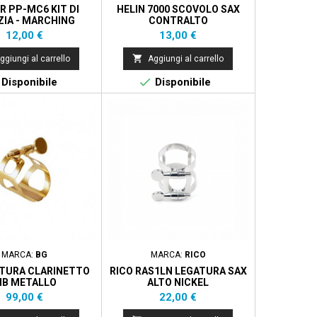
R PP-MC6 KIT DI
HELIN 7000 SCOVOLO SAX
ZIA - MARCHING
CONTRALTO
CONCERT
Prezzo
Prezzo
12,00 €
13,00 €

ggiungi al carrello
Aggiungi al carrello

Disponibile
Disponibile
MARCA:
BG
MARCA:
RICO
ATURA CLARINETTO
RICO RAS1LN LEGATURA SAX
IB METALLO
ALTO NICKEL
Prezzo
Prezzo
99,00 €
22,00 €