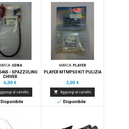
MARCA:
GEWA
MARCA:
PLAYER
6465 - SPAZZOLINO
PLAYER MTMP50 KIT PULIZIA
CHIVER
Prezzo
Prezzo
6,00 €
2,00 €

ggiungi al carrello
Aggiungi al carrello

Disponibile
Disponibile