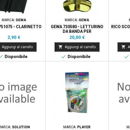
MARCA:
GEWA
MARCA:
GEWA
751075 - CLARINETTO
GEWA 730580 - LETTURINO
RICO SCO
DA BANDA PER
TROMBA/CORNETTA
Prezzo
Prezzo
2,90 €
20,00 €


Aggiungi al carrello
Aggiungi al carrello
A



Disponibile
Disponibile
MARCA:
SOLUTION
MARCA:
PLAYER
M