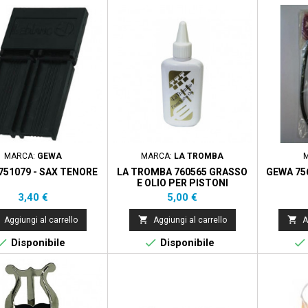
MARCA:
GEWA
MARCA:
LA TROMBA
751079 - SAX TENORE
LA TROMBA 760565 GRASSO
GEWA 75
E OLIO PER PISTONI
Prezzo
Prezzo
3,40 €
5,00 €


Aggiungi al carrello
Aggiungi al carrello
A



Disponibile
Disponibile