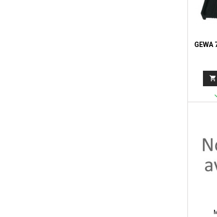
GEWA 
