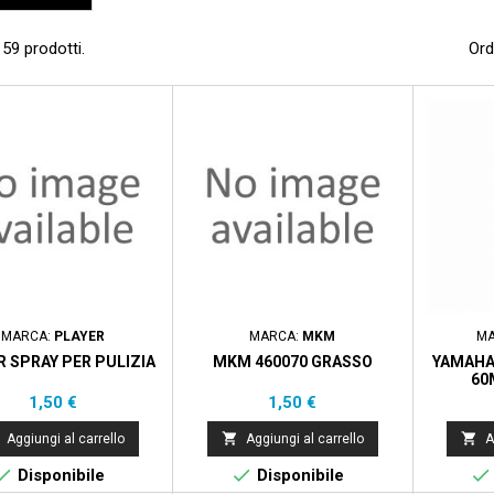
59 prodotti.
Ord
MARCA:
PLAYER
MARCA:
MKM
MA
R SPRAY PER PULIZIA
MKM 460070 GRASSO
YAMAHA 
60
Prezzo
Prezzo
1,50 €
1,50 €


Aggiungi al carrello
Aggiungi al carrello
A



Disponibile
Disponibile