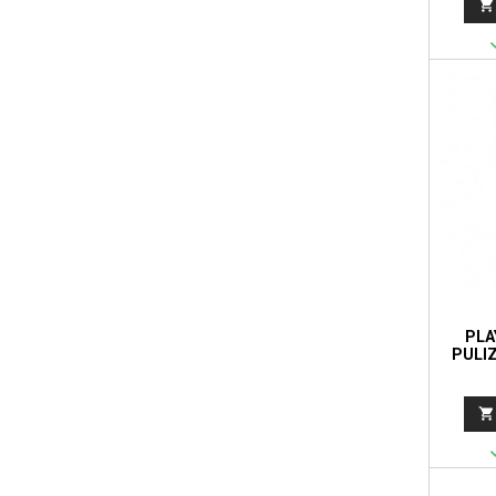

PLA
PULI
