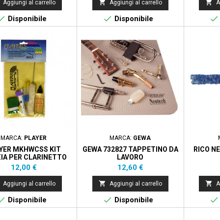


Aggiungi al carrello
Aggiungi al carrello
A



Disponibile
Disponibile
MARCA:
PLAYER
MARCA:
GEWA
YER MKHWCSS KIT
GEWA 732827 TAPPETINO DA
RICO NE
ZIA PER CLARINETTO
LAVORO
Prezzo
Prezzo
12,00 €
12,60 €


Aggiungi al carrello
Aggiungi al carrello
A



Disponibile
Disponibile