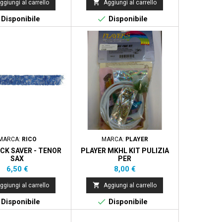

ggiungi al carrello
Aggiungi al carrello

Disponibile
Disponibile
MARCA:
RICO
MARCA:
PLAYER
CK SAVER - TENOR
PLAYER MKHL KIT PULIZIA
SAX
PER
EUFONIO/TUBA/SUSAFONO
Prezzo
Prezzo
6,50 €
8,00 €

ggiungi al carrello
Aggiungi al carrello

Disponibile
Disponibile