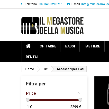
Telefono:
+39.045.8205716
E-mail:
info@musicalbox.
CHITARRE
BASSI
TASTIERE
RENTAL
Home
Fiati
Accessori per Fiati
Filtra per
Price
1
€
2299
€