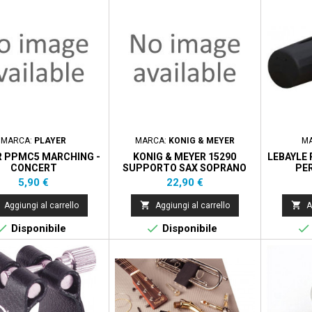
MARCA:
PLAYER
MARCA:
KONIG & MEYER
M
R PPMC5 MARCHING -
KONIG & MEYER 15290
LEBAYLE
CONCERT
SUPPORTO SAX SOPRANO
PE
BLACK
Prezzo
Prezzo
5,90 €
22,90 €


Aggiungi al carrello
Aggiungi al carrello
A



Disponibile
Disponibile