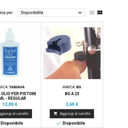



ina per:
Disponibilità
RCA:
YAMAHA
MARCA:
BG
OLIO PER PISTONI
BG A 23
ML - REGULAR
Prezzo
Prezzo
12,00 €
2,60 €

ggiungi al carrello
Aggiungi al carrello

Disponibile
Disponibile