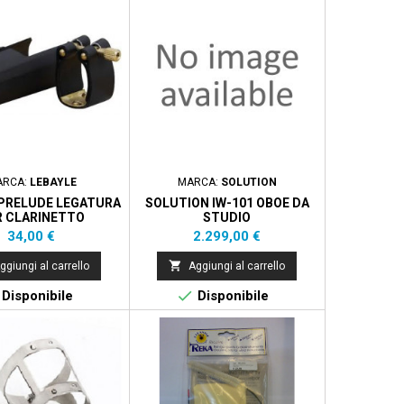
ARCA:
LEBAYLE
MARCA:
SOLUTION
 PRELUDE LEGATURA
SOLUTION IW-101 OBOE DA
R CLARINETTO
STUDIO
Prezzo
Prezzo
34,00 €
2.299,00 €

ggiungi al carrello
Aggiungi al carrello

Disponibile
Disponibile