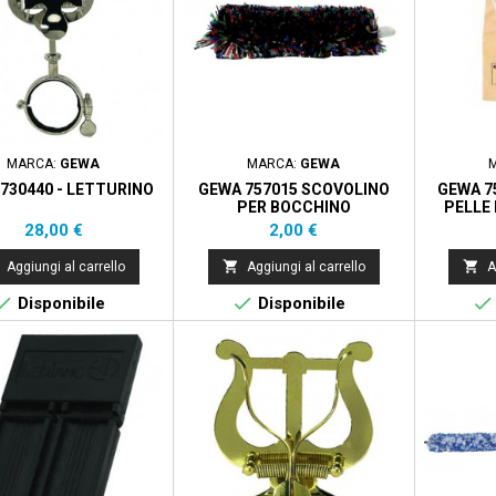
MARCA:
GEWA
MARCA:
GEWA
730440 - LETTURINO
GEWA 757015 SCOVOLINO
GEWA 7
PER BOCCHINO
PELLE
Prezzo
Prezzo
28,00 €
2,00 €


Aggiungi al carrello
Aggiungi al carrello
A



Disponibile
Disponibile