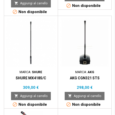

Aggiungi al carrello

Non disponibile

Non disponibile
MARCA:
SHURE
MARCA:
AKG
SHURE MX418S/C
AKG CGN321 STS
Prezzo
Prezzo
309,00 €
298,00 €


Aggiungi al carrello
Aggiungi al carrello


Non disponibile
Non disponibile