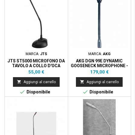
MARCA:
JTS
MARCA:
AKG
JTS ST5000 MICROFONO DA
AKG DGN 99E DYNAMIC
TAVOLO A COLLO D'OCA
GOOSENECK MICROPHONE -
CARDIOID
Prezzo
Prezzo
55,00 €
179,00 €


Aggiungi al carrello
Aggiungi al carrello


Disponibile
Disponibile