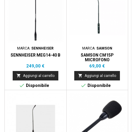
MARCA:
SENNHEISER
MARCA:
SAMSON
SENNHEISER MEG14-40 B
SAMSON CM15P
MICROFONO
CONDENSATORE CARDIOIDE
Prezzo
Prezzo
249,00 €
69,00 €
COLLO D'OCA


Aggiungi al carrello
Aggiungi al carrello


Disponibile
Disponibile