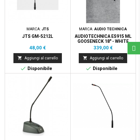
MARCA:
JTS
MARCA:
AUDIO TECHNICA
JTS GM-5212L
AUDIOTECHNICA ES915 ML
GOOSENECK 18" - WHITE
Prezzo
Prezzo
48,00 €
339,00 €


Aggiungi al carrello
Aggiungi al carrello


Disponibile
Disponibile