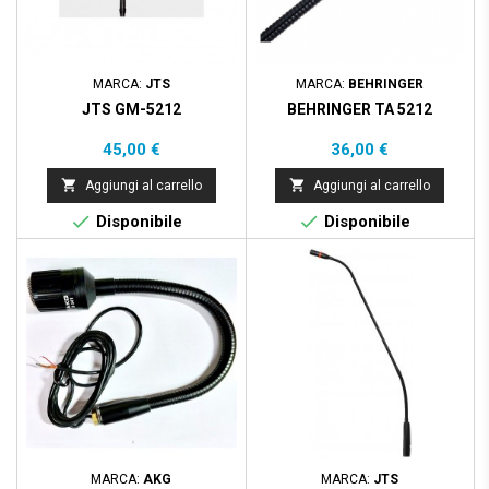
MARCA:
JTS
MARCA:
BEHRINGER
JTS GM-5212
BEHRINGER TA 5212
Prezzo
Prezzo
45,00 €
36,00 €


Aggiungi al carrello
Aggiungi al carrello


Disponibile
Disponibile
MARCA:
AKG
MARCA:
JTS