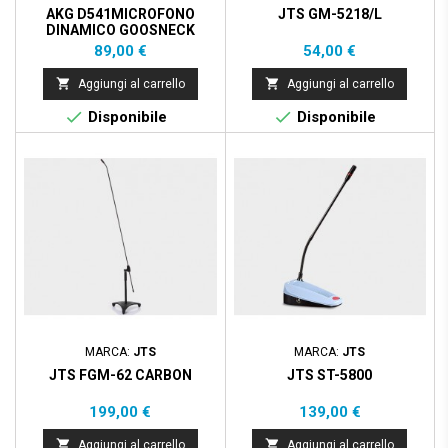
AKG D541MICROFONO
JTS GM-5218/L
DINAMICO GOOSNECK
Prezzo
Prezzo
89,00 €
54,00 €


Aggiungi al carrello
Aggiungi al carrello


Disponibile
Disponibile
MARCA:
JTS
MARCA:
JTS
JTS FGM-62 CARBON
JTS ST-5800
Prezzo
Prezzo
199,00 €
139,00 €


Aggiungi al carrello
Aggiungi al carrello