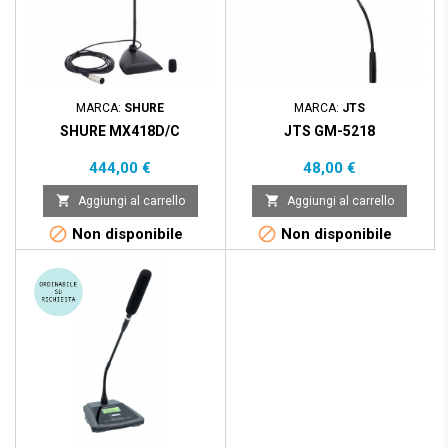
MARCA:
SHURE
MARCA:
JTS
SHURE MX418D/C
JTS GM-5218
Prezzo
Prezzo
444,00 €
48,00 €


Aggiungi al carrello
Aggiungi al carrello


Non disponibile
Non disponibile