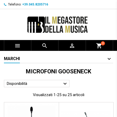
Telefono:
+39.045.8205716
0



shopping_cart
MARCHI
MICROFONI GOOSENECK

Disponibilità
Visualizzati 1-25 su 25 articoli