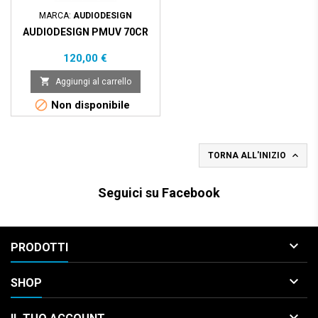
MARCA:
AUDIODESIGN
AUDIODESIGN PMUV 70CR
Prezzo
120,00 €

Aggiungi al carrello

Non disponibile

TORNA ALL'INIZIO
Seguici su Facebook

PRODOTTI

SHOP
