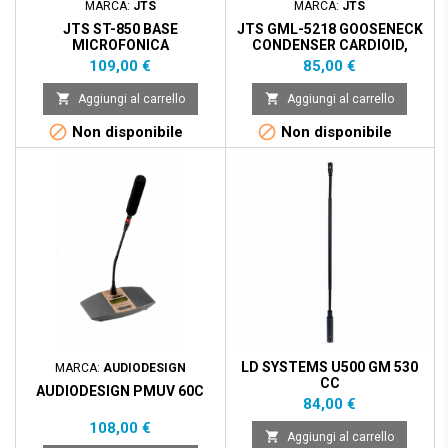
MARCA:
JTS
MARCA:
JTS
JTS ST-850 BASE
JTS GML-5218 GOOSENECK
MICROFONICA
CONDENSER CARDIOID,
ALIM.PHANTOM E BATTERIA
HYPER, OMNI - LIGHT
Prezzo
Prezzo
109,00 €
85,00 €


Aggiungi al carrello
Aggiungi al carrello


Non disponibile
Non disponibile
LD SYSTEMS U500 GM 530
MARCA:
AUDIODESIGN
CC
AUDIODESIGN PMUV 60C
Prezzo
84,00 €
Prezzo
108,00 €

Aggiungi al carrello