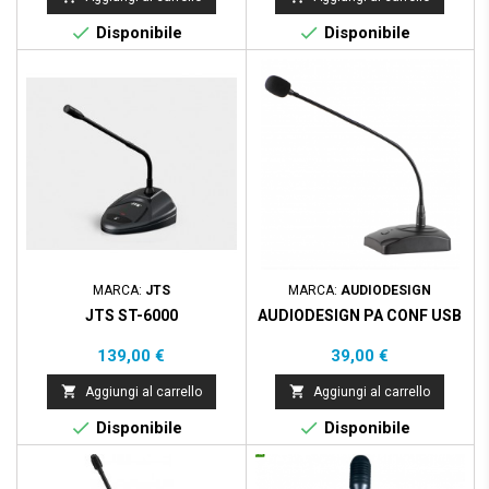


Disponibile
Disponibile
MARCA:
JTS
MARCA:
AUDIODESIGN
JTS ST-6000
AUDIODESIGN PA CONF USB
Prezzo
Prezzo
139,00 €
39,00 €


Aggiungi al carrello
Aggiungi al carrello


Disponibile
Disponibile