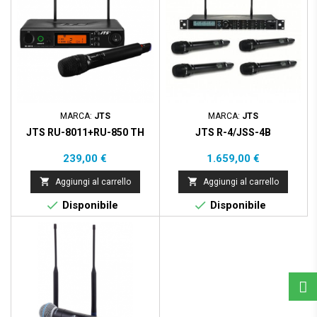
MARCA:
JTS
MARCA:
JTS
JTS RU-8011+RU-850 TH
JTS R-4/JSS-4B
Prezzo
Prezzo
239,00 €
1.659,00 €


Aggiungi al carrello
Aggiungi al carrello


Disponibile
Disponibile