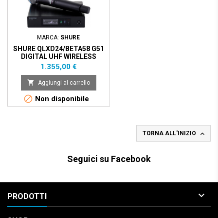
MARCA:
SHURE
SHURE QLXD24/BETA58 G51
DIGITAL UHF WIRELESS
SYSTEM - G51(470-534MHZ)
Prezzo
1.355,00 €

Aggiungi al carrello

Non disponibile

TORNA ALL'INIZIO
Seguici su Facebook

PRODOTTI