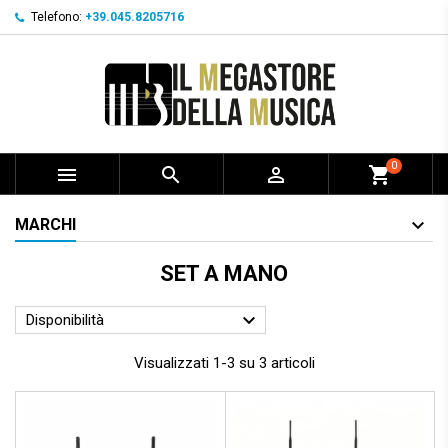
Telefono:
+39.045.8205716
0



shopping_cart
MARCHI
SET A MANO

Disponibilità
Visualizzati 1-3 su 3 articoli