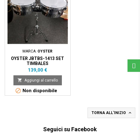
MARCA:
OYSTER
OYSTER JBTBS-1413 SET
TIMBALES
Prezzo
139,00 €

Aggiungi al carrello

Non disponibile

TORNA ALL'INIZIO
Seguici su Facebook