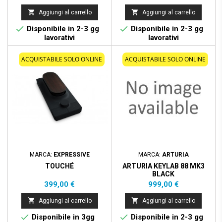


Aggiungi al carrello
Aggiungi al carrello


Disponibile in 2-3 gg
Disponibile in 2-3 gg
lavorativi
lavorativi
ACQUISTABILE SOLO ONLINE
ACQUISTABILE SOLO ONLINE
MARCA:
EXPRESSIVE
MARCA:
ARTURIA
TOUCHÉ
ARTURIA KEYLAB 88 MK3
BLACK
Prezzo
Prezzo
399,00 €
999,00 €


Aggiungi al carrello
Aggiungi al carrello


Disponibile in 3gg
Disponibile in 2-3 gg