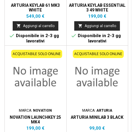
ARTURIA KEYLAB 61 MK3
ARTURIA KEYLAB ESSENTIAL
WHITE
3 49 WHITE
Prezzo
Prezzo
549,00 €
199,00 €


Aggiungi al carrello
Aggiungi al carrello


Disponibile in 2-3 gg
Disponibile in 2-3 gg
lavorativi
lavorativi
ACQUISTABILE SOLO ONLINE
ACQUISTABILE SOLO ONLINE
MARCA:
NOVATION
MARCA:
ARTURIA
NOVATION LAUNCHKEY 25
ARTURIA MINILAB 3 BLACK
MK4
Prezzo
Prezzo
199,00 €
99,00 €