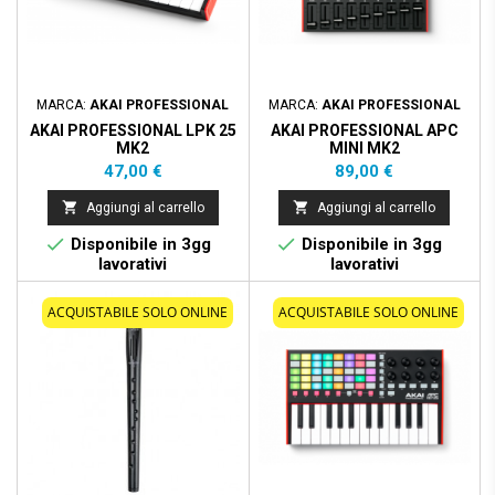
MARCA:
AKAI PROFESSIONAL
MARCA:
AKAI PROFESSIONAL
AKAI PROFESSIONAL LPK 25
AKAI PROFESSIONAL APC
MK2
MINI MK2
Prezzo
Prezzo
47,00 €
89,00 €


Aggiungi al carrello
Aggiungi al carrello


Disponibile in 3gg
Disponibile in 3gg
lavorativi
lavorativi
ACQUISTABILE SOLO ONLINE
ACQUISTABILE SOLO ONLINE