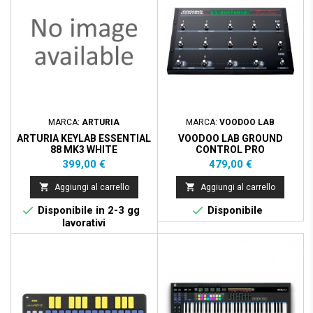
MARCA:
ARTURIA
MARCA:
VOODOO LAB
ARTURIA KEYLAB ESSENTIAL
VOODOO LAB GROUND
88 MK3 WHITE
CONTROL PRO
Prezzo
Prezzo
399,00 €
479,00 €


Aggiungi al carrello
Aggiungi al carrello


Disponibile in 2-3 gg
Disponibile
lavorativi