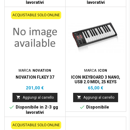
lavorativi
lavorativi
ACQUISTABILE SOLO ONLINE
MARCA:
NOVATION
MARCA:
ICON
NOVATION FLKEY 37
ICON IKEYBOARD 3 NANO,
USB 2.0 MIDI, 25 KEYS
Prezzo
Prezzo
201,00 €
65,00 €


Aggiungi al carrello
Aggiungi al carrello


Disponibile in 2-3 gg
Disponibile
lavorativi
ACQUISTABILE SOLO ONLINE