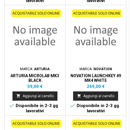
lavorativi
lavorativi
ACQUISTABILE SOLO ONLINE
ACQUISTABILE SOLO ONLINE
MARCA:
ARTURIA
MARCA:
NOVATION
ARTURIA MICROLAB MK3
NOVATION LAUNCHKEY 49
BLACK
MK4 WHITE
Prezzo
Prezzo
59,00 €
269,00 €


Aggiungi al carrello
Aggiungi al carrello


Disponibile in 2-3 gg
Disponibile in 2-3 gg
lavorativi
lavorativi
ACQUISTABILE SOLO ONLINE
ACQUISTABILE SOLO ONLINE