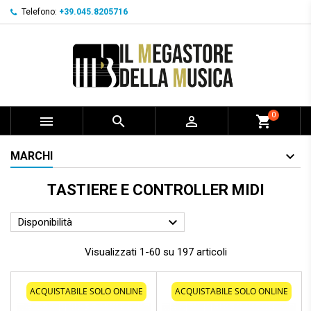
Telefono:
+39.045.8205716
0



shopping_cart
MARCHI
TASTIERE E CONTROLLER MIDI

Disponibilità
Visualizzati 1-60 su 197 articoli
ACQUISTABILE SOLO ONLINE
ACQUISTABILE SOLO ONLINE