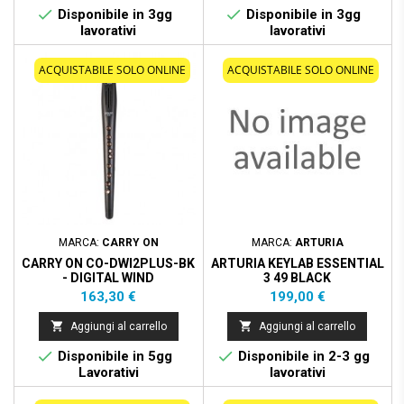


Disponibile in 3gg
Disponibile in 3gg
lavorativi
lavorativi
ACQUISTABILE SOLO ONLINE
ACQUISTABILE SOLO ONLINE
MARCA:
CARRY ON
MARCA:
ARTURIA
CARRY ON CO-DWI2PLUS-BK
ARTURIA KEYLAB ESSENTIAL
- DIGITAL WIND
3 49 BLACK
INSTRUMENT PLUS - NERO
Prezzo
Prezzo
163,30 €
199,00 €


Aggiungi al carrello
Aggiungi al carrello


Disponibile in 5gg
Disponibile in 2-3 gg
Lavorativi
lavorativi