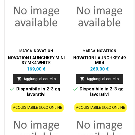
MARCA:
NOVATION
MARCA:
NOVATION
NOVATION LAUNCHKEY MINI
NOVATION LAUNCHKEY 49
37 MK4 WHITE
MK4
Prezzo
Prezzo
169,00 €
269,00 €


Aggiungi al carrello
Aggiungi al carrello


Disponibile in 2-3 gg
Disponibile in 2-3 gg
lavorativi
lavorativi
ACQUISTABILE SOLO ONLINE
ACQUISTABILE SOLO ONLINE