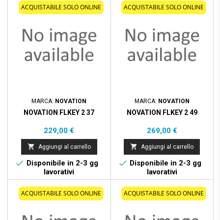
ACQUISTABILE SOLO ONLINE
ACQUISTABILE SOLO ONLINE
MARCA:
NOVATION
MARCA:
NOVATION
NOVATION FLKEY 2 37
NOVATION FLKEY 2 49
Prezzo
Prezzo
229,00 €
269,00 €


Aggiungi al carrello
Aggiungi al carrello


Disponibile in 2-3 gg
Disponibile in 2-3 gg
lavorativi
lavorativi
ACQUISTABILE SOLO ONLINE
ACQUISTABILE SOLO ONLINE