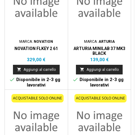
MARCA:
NOVATION
MARCA:
ARTURIA
NOVATION FLKEY 2 61
ARTURIA MINILAB 37 MK3
BLACK
Prezzo
Prezzo
329,00 €
139,00 €


Aggiungi al carrello
Aggiungi al carrello


Disponibile in 2-3 gg
Disponibile in 2-3 gg
lavorativi
lavorativi
ACQUISTABILE SOLO ONLINE
ACQUISTABILE SOLO ONLINE