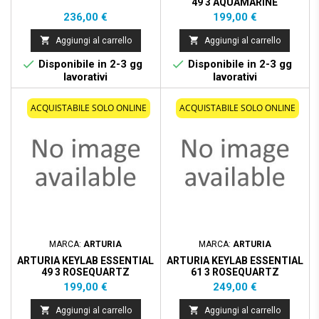
49 3 AQUAMARINE
Prezzo
Prezzo
236,00 €
199,00 €


Aggiungi al carrello
Aggiungi al carrello


Disponibile in 2-3 gg
Disponibile in 2-3 gg
lavorativi
lavorativi
ACQUISTABILE SOLO ONLINE
ACQUISTABILE SOLO ONLINE
MARCA:
ARTURIA
MARCA:
ARTURIA
ARTURIA KEYLAB ESSENTIAL
ARTURIA KEYLAB ESSENTIAL
49 3 ROSEQUARTZ
61 3 ROSEQUARTZ
Prezzo
Prezzo
199,00 €
249,00 €


Aggiungi al carrello
Aggiungi al carrello