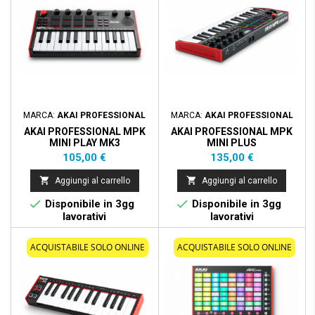
MARCA:
AKAI PROFESSIONAL
MARCA:
AKAI PROFESSIONAL
AKAI PROFESSIONAL MPK
AKAI PROFESSIONAL MPK
MINI PLAY MK3
MINI PLUS
Prezzo
Prezzo
105,00 €
135,00 €


Aggiungi al carrello
Aggiungi al carrello


Disponibile in 3gg
Disponibile in 3gg
lavorativi
lavorativi
ACQUISTABILE SOLO ONLINE
ACQUISTABILE SOLO ONLINE