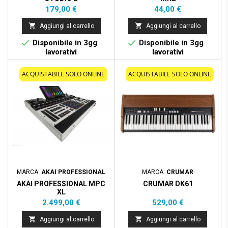
Prezzo
Prezzo
179,00 €
44,00 €


Aggiungi al carrello
Aggiungi al carrello


Disponibile in 3gg
Disponibile in 3gg
lavorativi
lavorativi
ACQUISTABILE SOLO ONLINE
ACQUISTABILE SOLO ONLINE
MARCA:
AKAI PROFESSIONAL
MARCA:
CRUMAR
AKAI PROFESSIONAL MPC
CRUMAR DK61
XL
Prezzo
Prezzo
2.499,00 €
529,00 €


Aggiungi al carrello
Aggiungi al carrello