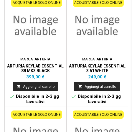
ACQUISTABILE SOLO ONLINE
ACQUISTABILE SOLO ONLINE
MARCA:
ARTURIA
MARCA:
ARTURIA
ARTURIA KEYLAB ESSENTIAL
ARTURIA KEYLAB ESSENTIAL
88 MK3 BLACK
3 61 WHITE
Prezzo
Prezzo
399,00 €
249,00 €


Aggiungi al carrello
Aggiungi al carrello


Disponibile in 2-3 gg
Disponibile in 2-3 gg
lavorativi
lavorativi
ACQUISTABILE SOLO ONLINE
ACQUISTABILE SOLO ONLINE