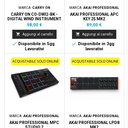
MARCA:
CARRY ON
MARCA:
AKAI PROFESSIONAL
CARRY ON CO-DWI2-BK -
AKAI PROFESSIONAL APC
DIGITAL WIND INSTRUMENT
KEY 25 MK2
2 - NERO
Prezzo
Prezzo
98,00 €
89,00 €


Aggiungi al carrello
Aggiungi al carrello


Disponibile in 5gg
Disponibile in 3gg
Lavorativi
lavorativi
ACQUISTABILE SOLO ONLINE
ACQUISTABILE SOLO ONLINE
MARCA:
AKAI PROFESSIONAL
MARCA:
AKAI PROFESSIONAL
AKAI PROFESSIONAL MPC
AKAI PROFESSIONAL LPD8
STUDIO 2
MK2