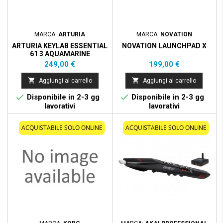
MARCA:
ARTURIA
MARCA:
NOVATION
ARTURIA KEYLAB ESSENTIAL
NOVATION LAUNCHPAD X
61 3 AQUAMARINE
Prezzo
Prezzo
249,00 €
199,00 €


Aggiungi al carrello
Aggiungi al carrello


Disponibile in 2-3 gg
Disponibile in 2-3 gg
lavorativi
lavorativi
ACQUISTABILE SOLO ONLINE
ACQUISTABILE SOLO ONLINE