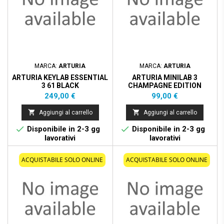
MARCA:
ARTURIA
MARCA:
ARTURIA
ARTURIA KEYLAB ESSENTIAL
ARTURIA MINILAB 3
3 61 BLACK
CHAMPAGNE EDITION
Prezzo
Prezzo
249,00 €
99,00 €


Aggiungi al carrello
Aggiungi al carrello


Disponibile in 2-3 gg
Disponibile in 2-3 gg
lavorativi
lavorativi
ACQUISTABILE SOLO ONLINE
ACQUISTABILE SOLO ONLINE