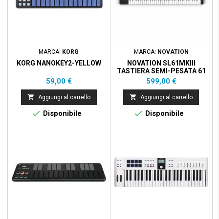
MARCA:
KORG
MARCA:
NOVATION
KORG NANOKEY2-YELLOW
NOVATION SL61MKIII
TASTIERA SEMI-PESATA 61
TASTI, DAW
Prezzo
Prezzo
59,00 €
599,00 €


Aggiungi al carrello
Aggiungi al carrello


Disponibile
Disponibile