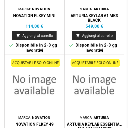
MARCA:
NOVATION
MARCA:
ARTURIA
NOVATION FLKEY MINI
ARTURIA KEYLAB 61 MK3
BLACK
Prezzo
Prezzo
114,00 €
549,00 €


Aggiungi al carrello
Aggiungi al carrello


Disponibile in 2-3 gg
Disponibile in 2-3 gg
lavorativi
lavorativi
ACQUISTABILE SOLO ONLINE
ACQUISTABILE SOLO ONLINE
MARCA:
NOVATION
MARCA:
ARTURIA
NOVATION FLKEY 49
ARTURIA KEYLAB ESSENTIAL