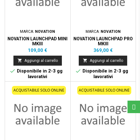
MARCA:
NOVATION
MARCA:
NOVATION
NOVATION LAUNCHPAD MINI
NOVATION LAUNCHPAD PRO
MKIII
MKIII
Prezzo
Prezzo
109,00 €
369,00 €


Aggiungi al carrello
Aggiungi al carrello


Disponibile in 2-3 gg
Disponibile in 2-3 gg
lavorativi
lavorativi
ACQUISTABILE SOLO ONLINE
ACQUISTABILE SOLO ONLINE