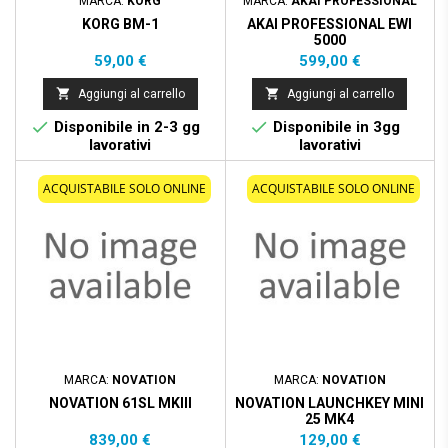
MARCA:
KORG
MARCA:
AKAI PROFESSIONAL
KORG BM-1
AKAI PROFESSIONAL EWI
5000
Prezzo
Prezzo
59,00 €
599,00 €


Aggiungi al carrello
Aggiungi al carrello


Disponibile in 2-3 gg
Disponibile in 3gg
lavorativi
lavorativi
ACQUISTABILE SOLO ONLINE
ACQUISTABILE SOLO ONLINE
MARCA:
NOVATION
MARCA:
NOVATION
NOVATION 61SL MKIII
NOVATION LAUNCHKEY MINI
25 MK4
Prezzo
Prezzo
839,00 €
129,00 €