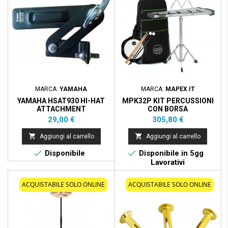
MARCA:
YAMAHA
MARCA:
MAPEX IT
YAMAHA HSAT930 HI-HAT
MPK32P KIT PERCUSSIONI
ATTACHMENT
CON BORSA
Prezzo
Prezzo
29,00 €
305,80 €


Aggiungi al carrello
Aggiungi al carrello


Disponibile
Disponibile in 5gg
Lavorativi
ACQUISTABILE SOLO ONLINE
ACQUISTABILE SOLO ONLINE