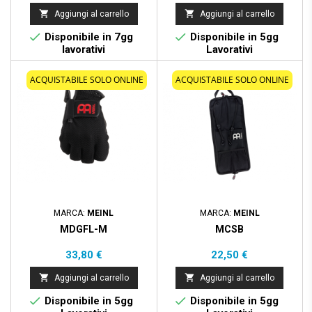


Aggiungi al carrello
Aggiungi al carrello


Disponibile in 7gg
Disponibile in 5gg
lavorativi
Lavorativi
ACQUISTABILE SOLO ONLINE
ACQUISTABILE SOLO ONLINE
MARCA:
MEINL
MARCA:
MEINL
MDGFL-M
MCSB
Prezzo
Prezzo
33,80 €
22,50 €


Aggiungi al carrello
Aggiungi al carrello


Disponibile in 5gg
Disponibile in 5gg