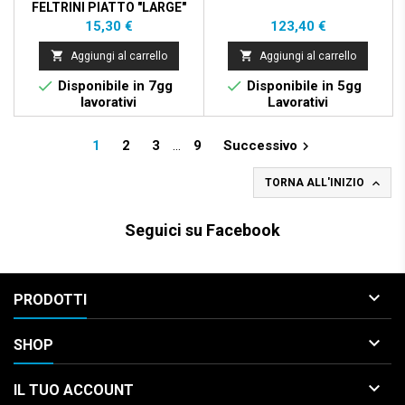
FELTRINI PIATTO "LARGE"
Prezzo
Prezzo
15,30 €
123,40 €


Aggiungi al carrello
Aggiungi al carrello


Disponibile in 7gg
Disponibile in 5gg
lavorativi
Lavorativi
1
2
3
…
9
Successivo


TORNA ALL'INIZIO
Seguici su Facebook

PRODOTTI

SHOP

IL TUO ACCOUNT