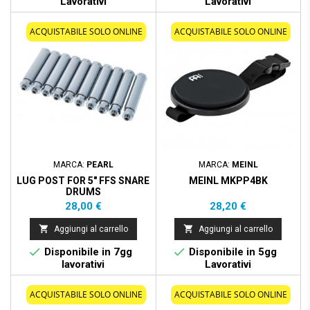
Lavorativi
Lavorativi
ACQUISTABILE SOLO ONLINE
ACQUISTABILE SOLO ONLINE
MARCA:
PEARL
MARCA:
MEINL
LUG POST FOR 5" FFS SNARE
MEINL MKPP4BK
DRUMS
Prezzo
Prezzo
28,00 €
28,20 €


Aggiungi al carrello
Aggiungi al carrello


Disponibile in 7gg
Disponibile in 5gg
lavorativi
Lavorativi
ACQUISTABILE SOLO ONLINE
ACQUISTABILE SOLO ONLINE