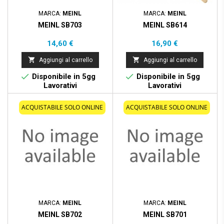
MARCA:
MEINL
MARCA:
MEINL
MEINL SB703
MEINL SB614
Prezzo
Prezzo
14,60 €
16,90 €


Aggiungi al carrello
Aggiungi al carrello


Disponibile in 5gg
Disponibile in 5gg
Lavorativi
Lavorativi
ACQUISTABILE SOLO ONLINE
ACQUISTABILE SOLO ONLINE
MARCA:
MEINL
MARCA:
MEINL
MEINL SB702
MEINL SB701