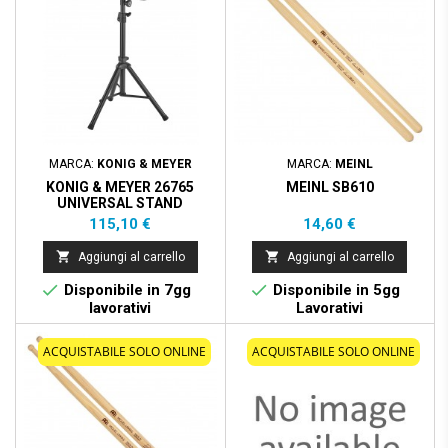
MARCA:
KONIG & MEYER
MARCA:
MEINL
KONIG & MEYER 26765
MEINL SB610
UNIVERSAL STAND
Prezzo
Prezzo
115,10 €
14,60 €


Aggiungi al carrello
Aggiungi al carrello


Disponibile in 7gg
Disponibile in 5gg
lavorativi
Lavorativi
ACQUISTABILE SOLO ONLINE
ACQUISTABILE SOLO ONLINE