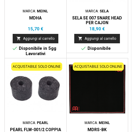
MARCA:
MEINL
MARCA:
SELA
MDHA
SELA SE 007 SNARE HEAD
PER CAJON
Prezzo
Prezzo
15,70 €
18,90 €


Aggiungi al carrello
Aggiungi al carrello


Disponibile in 5gg
Disponibile
Lavorativi
ACQUISTABILE SOLO ONLINE
ACQUISTABILE SOLO ONLINE
MARCA:
PEARL
MARCA:
MEINL
PEARL FLW-001/2 COPPIA
MDRS-BK