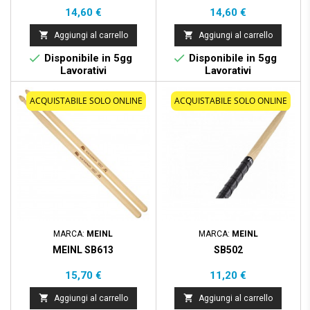
Prezzo
Prezzo
14,60 €
14,60 €


Aggiungi al carrello
Aggiungi al carrello


Disponibile in 5gg
Disponibile in 5gg
Lavorativi
Lavorativi
ACQUISTABILE SOLO ONLINE
ACQUISTABILE SOLO ONLINE
MARCA:
MEINL
MARCA:
MEINL
MEINL SB613
SB502
Prezzo
Prezzo
15,70 €
11,20 €


Aggiungi al carrello
Aggiungi al carrello