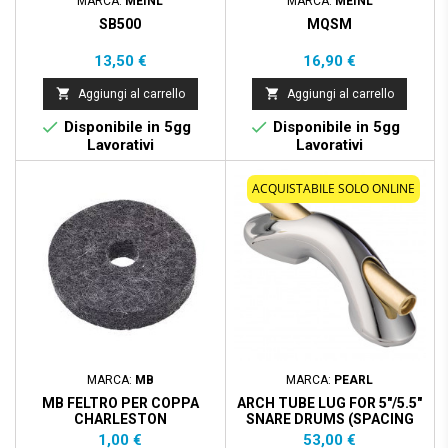
MARCA:
MEINL
MARCA:
MEINL
SB500
MQSM
Prezzo
Prezzo
13,50 €
16,90 €


Aggiungi al carrello
Aggiungi al carrello


Disponibile in 5gg
Disponibile in 5gg
Lavorativi
Lavorativi
ACQUISTABILE SOLO ONLINE
MARCA:
MB
MARCA:
PEARL
MB FELTRO PER COPPA
ARCH TUBE LUG FOR 5"/5.5"
CHARLESTON
SNARE DRUMS (SPACING
51MM)
Prezzo
Prezzo
1,00 €
53,00 €