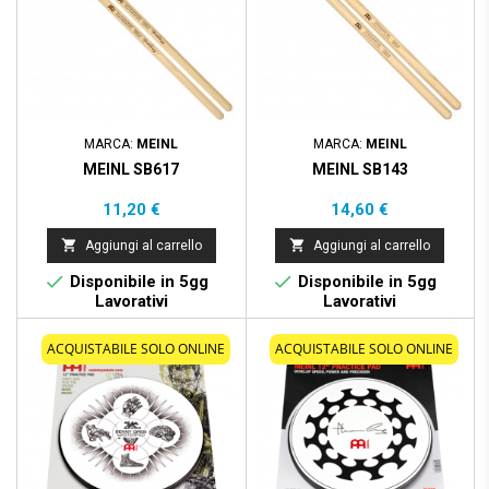
MARCA:
MEINL
MARCA:
MEINL
MEINL SB617
MEINL SB143
Prezzo
Prezzo
11,20 €
14,60 €


Aggiungi al carrello
Aggiungi al carrello


Disponibile in 5gg
Disponibile in 5gg
Lavorativi
Lavorativi
ACQUISTABILE SOLO ONLINE
ACQUISTABILE SOLO ONLINE