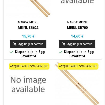
MARCA:
MEINL
MARCA:
MEINL
MEINL SB622
MEINL SB700
Prezzo
Prezzo
15,70 €
14,60 €


Aggiungi al carrello
Aggiungi al carrello


Disponibile in 5gg
Disponibile in 5gg
Lavorativi
Lavorativi
ACQUISTABILE SOLO ONLINE
ACQUISTABILE SOLO ONLINE