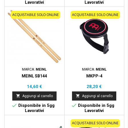
Lavorativi
Lavorativi
ACQUISTABILE SOLO ONLINE
ACQUISTABILE SOLO ONLINE
MARCA:
MEINL
MARCA:
MEINL
MEINL SB144
MKPP-4
Prezzo
Prezzo
14,60 €
28,20 €


Aggiungi al carrello
Aggiungi al carrello


Disponibile in 5gg
Disponibile in 5gg
Lavorativi
Lavorativi
ACQUISTABILE SOLO ONLINE