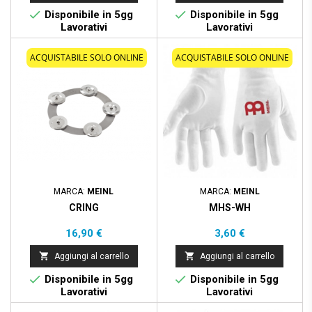


Disponibile in 5gg
Disponibile in 5gg
Lavorativi
Lavorativi
ACQUISTABILE SOLO ONLINE
ACQUISTABILE SOLO ONLINE
MARCA:
MEINL
MARCA:
MEINL
CRING
MHS-WH
Prezzo
Prezzo
16,90 €
3,60 €


Aggiungi al carrello
Aggiungi al carrello


Disponibile in 5gg
Disponibile in 5gg
Lavorativi
Lavorativi