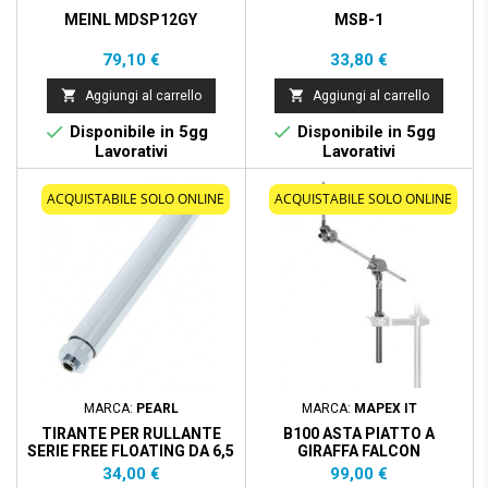
MEINL MDSP12GY
MSB-1
Prezzo
Prezzo
79,10 €
33,80 €


Aggiungi al carrello
Aggiungi al carrello


Disponibile in 5gg
Disponibile in 5gg
Lavorativi
Lavorativi
ACQUISTABILE SOLO ONLINE
ACQUISTABILE SOLO ONLINE
MARCA:
PEARL
MARCA:
MAPEX IT
TIRANTE PER RULLANTE
B100 ASTA PIATTO A
SERIE FREE FLOATING DA 6,5
GIRAFFA FALCON
Prezzo
Prezzo
34,00 €
99,00 €