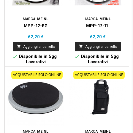
MARCA:
MEINL
MARCA:
MEINL
MPP-12-BG
MPP-12-TL
Prezzo
Prezzo
62,20 €
62,20 €


Aggiungi al carrello
Aggiungi al carrello


Disponibile in 5gg
Disponibile in 5gg
Lavorativi
Lavorativi
ACQUISTABILE SOLO ONLINE
ACQUISTABILE SOLO ONLINE
MARCA:
MEINL
MARCA:
MEINL