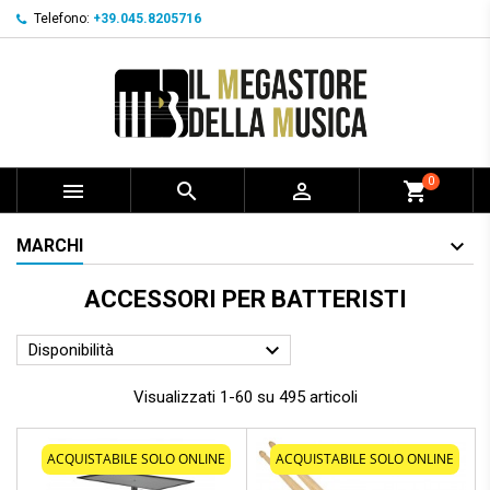
Telefono:
+39.045.8205716
0



shopping_cart
MARCHI
ACCESSORI PER BATTERISTI

Disponibilità
Visualizzati 1-60 su 495 articoli
ACQUISTABILE SOLO ONLINE
ACQUISTABILE SOLO ONLINE