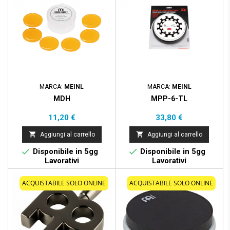
MARCA:
MEINL
MARCA:
MEINL
MDH
MPP-6-TL
Prezzo
Prezzo
11,20 €
33,80 €


Aggiungi al carrello
Aggiungi al carrello


Disponibile in 5gg
Disponibile in 5gg
Lavorativi
Lavorativi
ACQUISTABILE SOLO ONLINE
ACQUISTABILE SOLO ONLINE