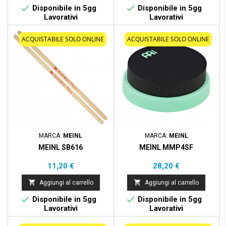


Disponibile in 5gg
Disponibile in 5gg
Lavorativi
Lavorativi
ACQUISTABILE SOLO ONLINE
ACQUISTABILE SOLO ONLINE
MARCA:
MEINL
MARCA:
MEINL
MEINL SB616
MEINL MMP4SF
Prezzo
Prezzo
11,20 €
28,20 €


Aggiungi al carrello
Aggiungi al carrello


Disponibile in 5gg
Disponibile in 5gg
Lavorativi
Lavorativi