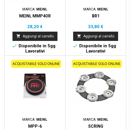
MARCA:
MEINL
MARCA:
MEINL
MEINL MMP4OR
BR1
Prezzo
Prezzo
28,20 €
33,80 €


Aggiungi al carrello
Aggiungi al carrello


Disponibile in 5gg
Disponibile in 5gg
Lavorativi
Lavorativi
ACQUISTABILE SOLO ONLINE
ACQUISTABILE SOLO ONLINE
MARCA:
MEINL
MARCA:
MEINL
MPP-6
SCRING