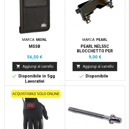
MARCA:
MEINL
MARCA:
PEARL
MSSB
PEARL NEL55C
BLOCCHETTO PER
RULLANTE
Prezzo
Prezzo
56,50 €
9,00 €


Aggiungi al carrello
Aggiungi al carrello


Disponibile in 5gg
Disponibile
Lavorativi
ACQUISTABILE SOLO ONLINE