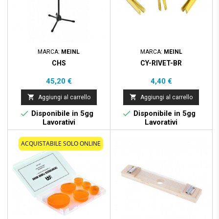
MARCA:
MEINL
MARCA:
MEINL
CHS
CY-RIVET-BR
Prezzo
Prezzo
45,20 €
4,40 €


Aggiungi al carrello
Aggiungi al carrello


Disponibile in 5gg
Disponibile in 5gg
Lavorativi
Lavorativi
ACQUISTABILE SOLO ONLINE