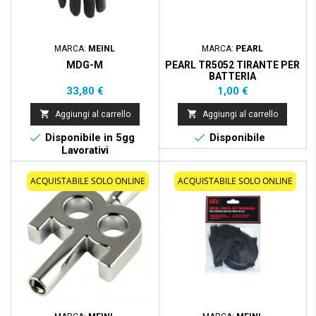
MARCA:
MEINL
MARCA:
PEARL
MDG-M
PEARL TR5052 TIRANTE PER
BATTERIA
Prezzo
Prezzo
33,80 €
1,00 €


Aggiungi al carrello
Aggiungi al carrello


Disponibile in 5gg
Disponibile
Lavorativi
ACQUISTABILE SOLO ONLINE
ACQUISTABILE SOLO ONLINE