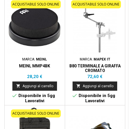
ACQUISTABILE SOLO ONLINE
ACQUISTABILE SOLO ONLINE
MARCA:
MEINL
MARCA:
MAPEX IT
MEINL MMP4BK
B80 TERMINALE A GIRAFFA
CROMATO
Prezzo
Prezzo
28,20 €
72,60 €


Aggiungi al carrello
Aggiungi al carrello


Disponibile in 5gg
Disponibile in 5gg
Lavorativi
Lavorativi
ACQUISTABILE SOLO ONLINE