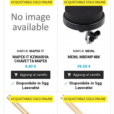
ACQUISTABILE SOLO ONLINE
ACQUISTABILE SOLO ONLINE
MARCA:
MAPEX IT
MARCA:
MEINL
MAPEX IT KZWA059A
MEINL MBDMP4BK
CHIAVETTA MAPEX
Prezzo
Prezzo
4,40 €
39,50 €


Aggiungi al carrello
Aggiungi al carrello


Disponibile in 5gg
Disponibile in 5gg
Lavorativi
Lavorativi
ACQUISTABILE SOLO ONLINE
ACQUISTABILE SOLO ONLINE