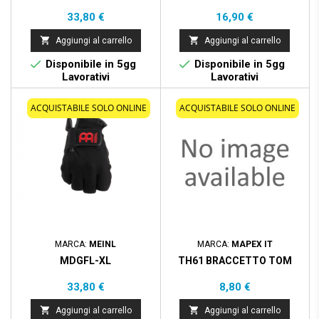
Prezzo
Prezzo
33,80 €
16,90 €


Aggiungi al carrello
Aggiungi al carrello


Disponibile in 5gg
Disponibile in 5gg
Lavorativi
Lavorativi
ACQUISTABILE SOLO ONLINE
ACQUISTABILE SOLO ONLINE
MARCA:
MEINL
MARCA:
MAPEX IT
MDGFL-XL
TH61 BRACCETTO TOM
Prezzo
Prezzo
33,80 €
8,80 €


Aggiungi al carrello
Aggiungi al carrello