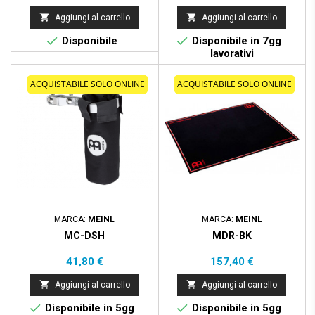


Aggiungi al carrello
Aggiungi al carrello


Disponibile
Disponibile in 7gg
lavorativi
ACQUISTABILE SOLO ONLINE
ACQUISTABILE SOLO ONLINE
MARCA:
MEINL
MARCA:
MEINL
MC-DSH
MDR-BK
Prezzo
Prezzo
41,80 €
157,40 €


Aggiungi al carrello
Aggiungi al carrello


Disponibile in 5gg
Disponibile in 5gg