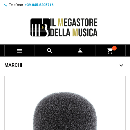
Telefono:
+39.045.8205716
0



shopping_cart
MARCHI