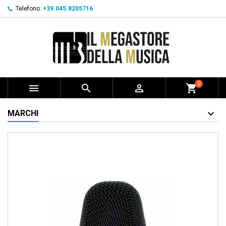
Telefono:
+39.045.8205716
0



shopping_cart
MARCHI