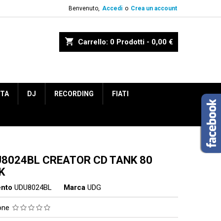
Benvenuto,
Accedi
o
Crea un account
shopping_cart
Carrello:
0
Prodotti - 0,00 €
ETA
DJ
RECORDING
FIATI
U8024BL CREATOR CD TANK 80
K
ento
UDU8024BL
Marca
UDG
ione