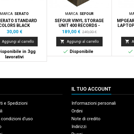
MARCA:
SERATO
MARCA:
SEFOUR
MA
 SERATO STANDARD
SEFOUR VINYL STORAGE
MPGEAR
COLORS BLACK
UNIT 400 RECORDS -
LAPTOP
TOBACCO
Prezzo
Prezzo
Prezzo
30,00 €
189,00 €
249,00 €
base


Aggiungi al carrello
Aggiungi al carrello
A


isponibile in 3gg
Disponibile
lavorativi
IL TUO ACCOUNT
i e Spedizioni
Informazioni personali
li
Ordini
 condizioni d'uso
Note di credito
o
Indirizzi