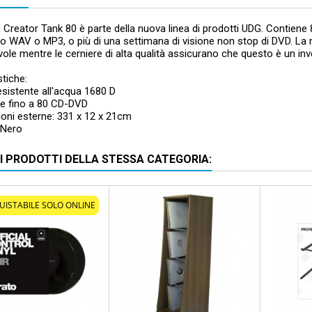
Creator Tank 80 è parte della nuova linea di prodotti UDG. Contiene 
o WAV o MP3, o più di una settimana di visione non stop di DVD. La m
ole mentre le cerniere di alta qualità assicurano che questo è un in
stiche:
esistente all'acqua 1680 D
ne fino a 80 CD-DVD
oni esterne: 331 x 12 x 21cm
 Nero
RI PRODOTTI DELLA STESSA CATEGORIA:
Prezzo scontato
- 60,00 €
UISTABILE SOLO ONLINE