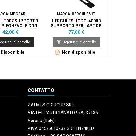
RCA:
MPGEAR
MARCA:
HERCULES IT
MA
 LT007 SUPPORTO
HERCULES HCDG-400BB
SEXY 
 PIEGHEVOLE CON
SUPPORTO PER LAPTOP
RIPIANO
FINO A 10KG
Prezzo
Prezzo
42,00 €
77,00 €


ggiungi al carrello
Aggiungi al carrello
Aggi


Disponibile
Non disponibile
Non 
CONTATTO
ZAI MUSIC GROUP SRL
VIA DELL’ARTIGIANATO 9/A, 37135
Verona (Italy)
P.IVA 04576010237 SDI: 1N74KED