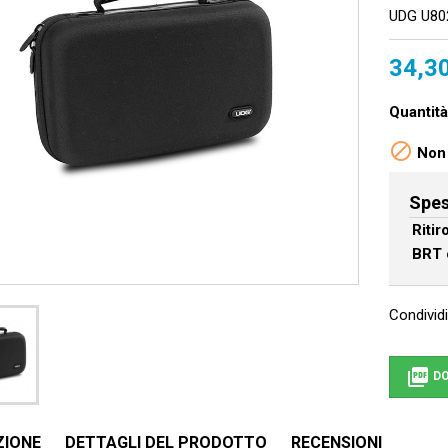
UDG U80
34,3
Quantità

Non 
Spes
Riti
BRT 
Condividi

DO
ZIONE
DETTAGLI DEL PRODOTTO
RECENSIONI