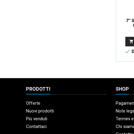
7’’


D
PRODOTTI
SHOP
Offerte
Pagament
Nuovi prodotti
Note lega
Più venduti
Termini e
Contattaci
Chi siam