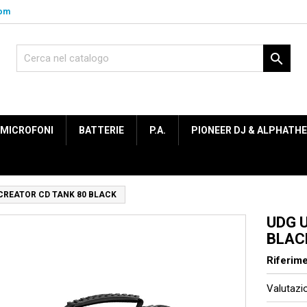
com

MICROFONI
BATTERIE
P.A.
PIONEER DJ & ALPHATH
CREATOR CD TANK 80 BLACK
UDG 
BLAC
Riferim
Valutaz