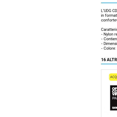
L'UDG CD 
in format
confortev
Caratteri
- Nylon r
- Contie
- Dimensi
- Colore:
16 ALT
ACQ