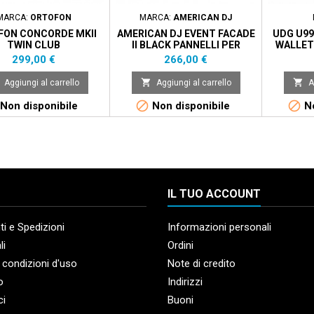
MARCA:
ORTOFON
MARCA:
AMERICAN DJ
FON CONCORDE MKII
AMERICAN DJ EVENT FACADE
UDG U99
TWIN CLUB
II BLACK PANNELLI PER
WALLET 
COPERTURA STRUTTURA DJ
CUST
Prezzo
Prezzo
299,00 €
266,00 €


Aggiungi al carrello
Aggiungi al carrello
A


Non disponibile
Non disponibile
No
IL TUO ACCOUNT
i e Spedizioni
Informazioni personali
li
Ordini
 condizioni d'uso
Note di credito
o
Indirizzi
ci
Buoni