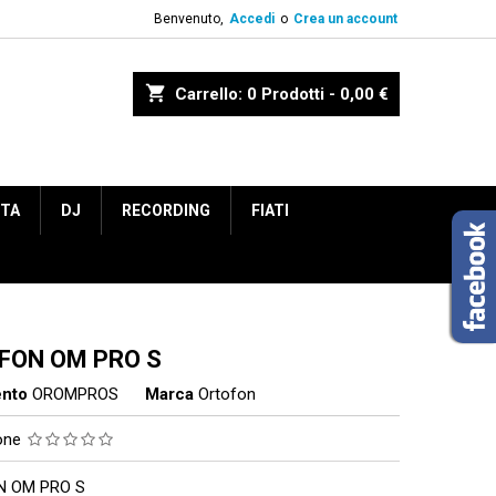
Benvenuto,
Accedi
o
Crea un account
shopping_cart
Carrello:
0
Prodotti - 0,00 €
ETA
DJ
RECORDING
FIATI
FON OM PRO S
ento
OROMPROS
Marca
Ortofon
ione
N OM PRO S