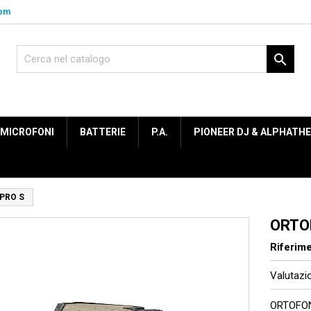
com

MICROFONI
BATTERIE
P.A.
PIONEER DJ & ALPHATH
PRO S
ORTO
Riferim
Valutaz
ORTOFO