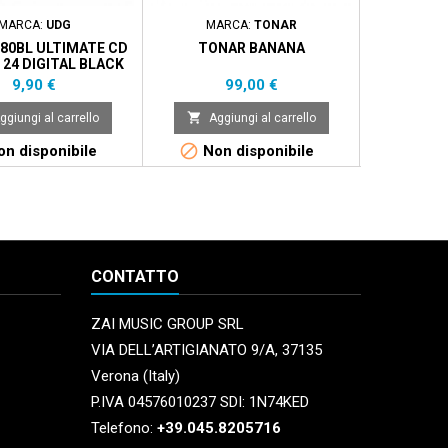
MARCA:
UDG
MARCA:
TONAR
MARCA
80BL ULTIMATE CD
TONAR BANANA
AMERICAN 
24 DIGITAL BLACK
EVENT 
ODIA PORTA CD
Prezzo
Prezzo
9,90 €
99,00 €


ggiungi al carrello
Aggiungi al carrello
Aggi


n disponibile
Non disponibile
Non 
CONTATTO
ZAI MUSIC GROUP SRL
VIA DELL’ARTIGIANATO 9/A, 37135
Verona (Italy)
P.IVA 04576010237 SDI: 1N74KED
Telefono:
+39.045.8205716