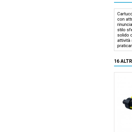
Cartucci
con at
rinunci
stilo sf
solido c
attività
pratica
16 ALT