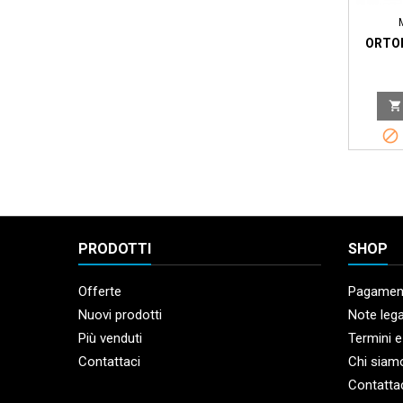
ORTO


PRODOTTI
SHOP
Offerte
Pagament
Nuovi prodotti
Note lega
Più venduti
Termini e
Contattaci
Chi siam
Contatta