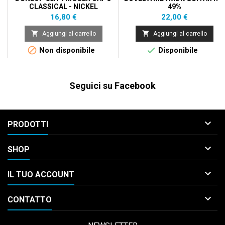
CLASSICAL - NICKEL
49%
Prezzo
Prezzo
16,80 €
22,00 €


Aggiungi al carrello
Aggiungi al carrello


Non disponibile
Disponibile
Seguici su Facebook

PRODOTTI

SHOP

IL TUO ACCOUNT

CONTATTO