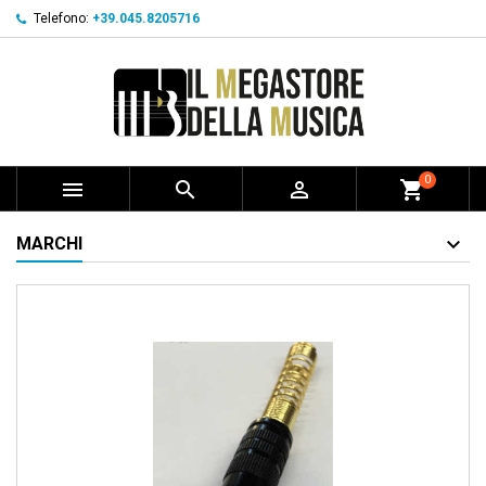
Telefono:
+39.045.8205716
0



shopping_cart
MARCHI