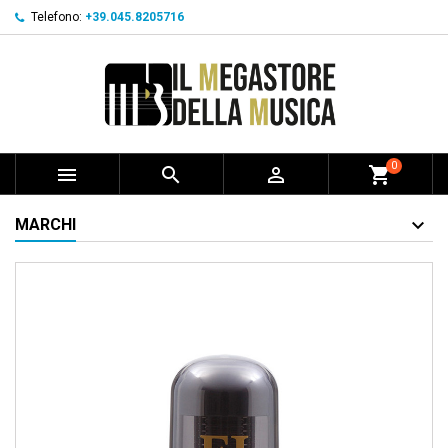
Telefono:
+39.045.8205716
0



shopping_cart
MARCHI