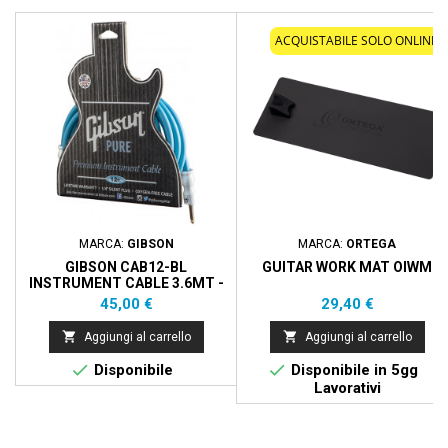
ACQUISTABILE SOLO ONLINE
MARCA:
GIBSON
MARCA:
ORTEGA
GIBSON CAB12-BL
GUITAR WORK MAT OIWM
INSTRUMENT CABLE 3.6MT -
BLUE
Prezzo
Prezzo
45,00 €
29,40 €


Aggiungi al carrello
Aggiungi al carrello


Disponibile
Disponibile in 5gg
Lavorativi