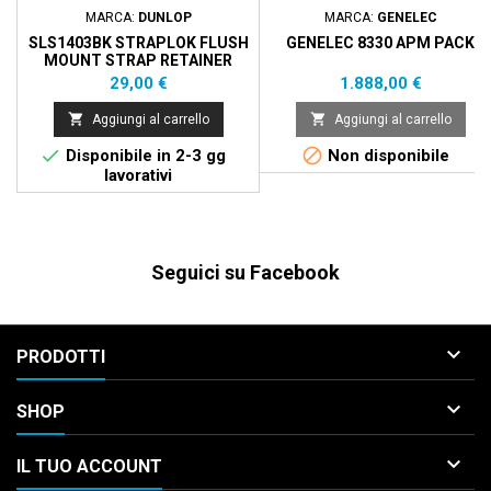
MARCA:
DUNLOP
MARCA:
GENELEC
SLS1403BK STRAPLOK FLUSH
GENELEC 8330 APM PACK
MOUNT STRAP RETAINER
SYSTEM, BLACK
Prezzo
Prezzo
29,00 €
1.888,00 €


Aggiungi al carrello
Aggiungi al carrello


Disponibile in 2-3 gg
Non disponibile
lavorativi
Seguici su Facebook

PRODOTTI

SHOP

IL TUO ACCOUNT