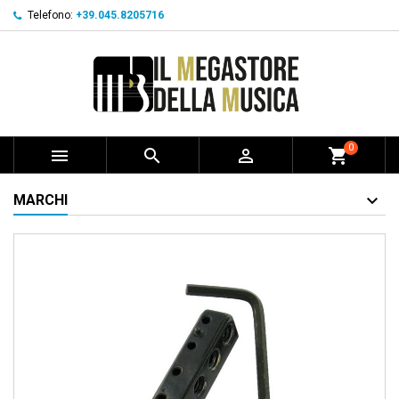
Telefono:
+39.045.8205716
0



shopping_cart
MARCHI