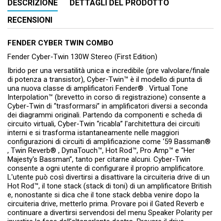
DESCRIZIONE
DETTAGLI DEL PRODOTTO
RECENSIONI
FENDER CYBER TWIN COMBO
Fender Cyber-Twin 130W Stereo (First Edition)
Ibrido per una versatilità unica e incredibile (pre valvolare/finale
di potenza a transistor), Cyber-Twin™ è il modello di punta di
una nuova classe di amplificatori Fender® . Virtual Tone
Interpolation™ (brevetto in corso di registrazione) consente a
Cyber-Twin di “trasformarsi” in amplificatori diversi a seconda
dei diagrammi originali. Partendo da componenti e scheda di
circuito virtuali, Cyber-Twin “ricabla” l'architettura dei circuiti
interni e si trasforma istantaneamente nelle maggiori
configurazioni di circuiti di amplificazione come ‘59 Bassman®
, Twin Reverb® , DynaTouch™, Hot Rod™, Pro Amp™ e “Her
Majesty's Bassman”, tanto per citarne alcuni. Cyber-Twin
consente a ogni utente di configurare il proprio amplificatore.
L'utente può così divertirsi a disattivare la circuiteria drive di un
Hot Rod™, il tone stack (stack di toni) di un amplificatore British
e, nonostante si dica che il tone stack debba venire dopo la
circuiteria drive, metterlo prima. Provare poi il Gated Reverb e
continuare a divertirsi servendosi del menu Speaker Polarity per