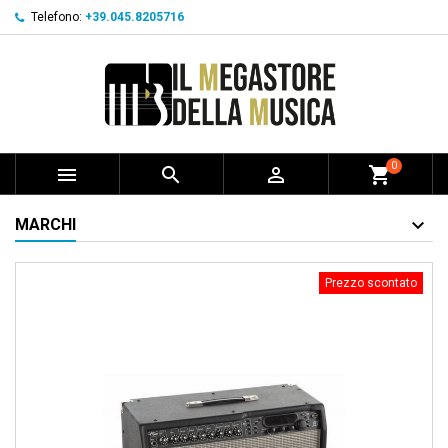
Telefono:
+39.045.8205716
0



shopping_cart
MARCHI
Prezzo scontato