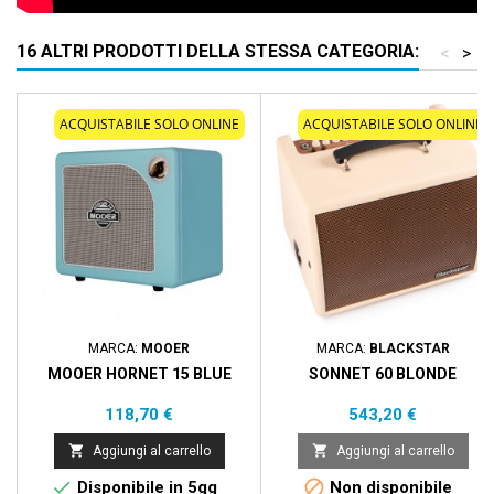
16 ALTRI PRODOTTI DELLA STESSA CATEGORIA:
<
>
ACQUISTABILE SOLO ONLINE
ACQUISTABILE SOLO ONLINE
MARCA:
MOOER
MARCA:
BLACKSTAR
MOOER HORNET 15 BLUE
SONNET 60 BLONDE
Prezzo
Prezzo
118,70 €
543,20 €


Aggiungi al carrello
Aggiungi al carrello


Disponibile in 5gg
Non disponibile