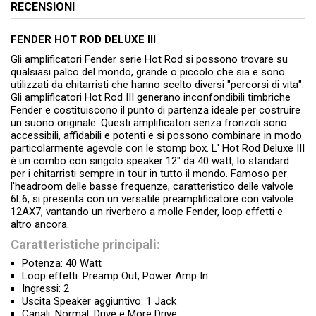
RECENSIONI
FENDER HOT ROD DELUXE III
Gli amplificatori Fender serie Hot Rod si possono trovare su
qualsiasi palco del mondo, grande o piccolo che sia e sono
utilizzati da chitarristi che hanno scelto diversi "percorsi di vita".
Gli amplificatori Hot Rod III generano inconfondibili timbriche
Fender e costituiscono il punto di partenza ideale per costruire
un suono originale. Questi amplificatori senza fronzoli sono
accessibili, affidabili e potenti e si possono combinare in modo
particolarmente agevole con le stomp box. L' Hot Rod Deluxe III
è un combo con singolo speaker 12" da 40 watt, lo standard
per i chitarristi sempre in tour in tutto il mondo. Famoso per
l'headroom delle basse frequenze, caratteristico delle valvole
6L6, si presenta con un versatile preamplificatore con valvole
12AX7, vantando un riverbero a molle Fender, loop effetti e
altro ancora.
Caratteristiche principali:
Potenza: 40 Watt
Loop effetti: Preamp Out, Power Amp In
Ingressi: 2
Uscita Speaker aggiuntivo: 1 Jack
Canali: Normal, Drive e More Drive