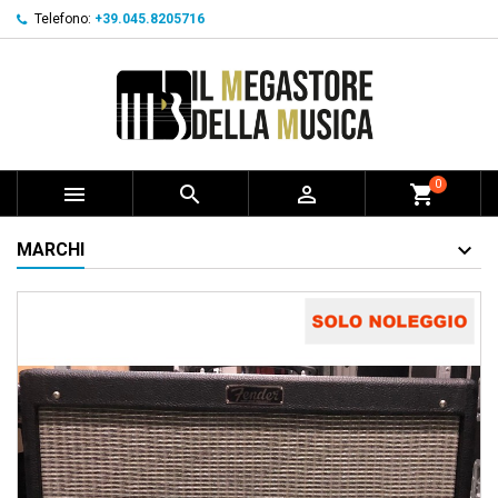
Telefono:
+39.045.8205716
0



shopping_cart
MARCHI