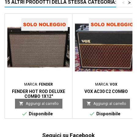
15 ALTRI PRODOTTI DELLA STESSA CATEGORIA:
<
>
MARCA:
FENDER
MARCA:
VOX
FENDER HOT ROD DELUXE
VOX AC30 C2 COMBO
COMBO 1X12"


Aggiungi al carrello
Aggiungi al carrello


Disponibile
Disponibile
Seguici su Facebook