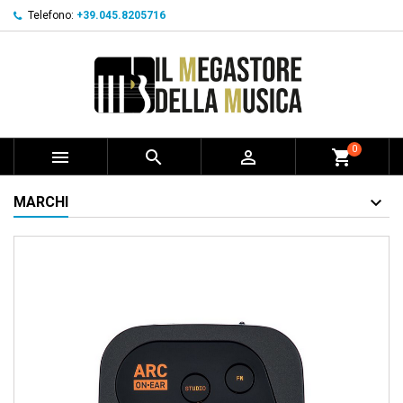
Telefono:
+39.045.8205716
0



shopping_cart
MARCHI