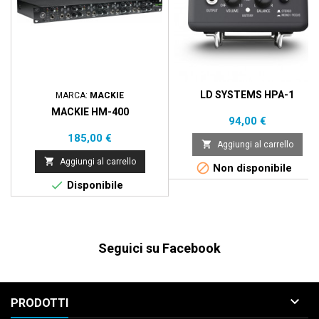
LD SYSTEMS HPA-1
MARCA:
MACKIE
MACKIE HM-400
Prezzo
94,00 €
Prezzo
185,00 €

Aggiungi al carrello

Aggiungi al carrello

Non disponibile

Disponibile
Seguici su Facebook

PRODOTTI