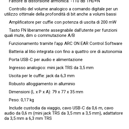
Fattore di distorsione armonica: -110 dB THD+N
Controllo del volume analogico a comando digitale per un
utilizzo ottimale della profondità di bit anche a volumi bassi
Amplificatore per cuffie con potenza di uscita di 200 mW
Tasto FN liberamente assegnabile dall'utente per funzioni
quali mute, dim o commutazione A/B
Funzionamento tramite l'app ARC ON EAR Control Software
Batteria al litio integrata con fino a quattro ore di autonomia
Porta USB-C per audio e alimentazione
Ingresso analogico: mini jack TRS da 3,5 mm
Uscita per le cuffie: jack da 6,3 mm
Robusto alloggiamento in alluminio
Dimensioni (L x P x A): 79 x 77 x 35 mm
Peso: 0,17 kg
Include custodia da viaggio, cavo USB-C da 0,6 m, cavo
audio da 0,6 m (mini jack TRS da 3,5 mm a 3,5 mm), adattatore
da 3,5 mm a 6,3 mm TRS