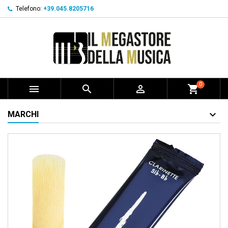
Telefono:
+39.045.8205716
0



shopping_cart
MARCHI