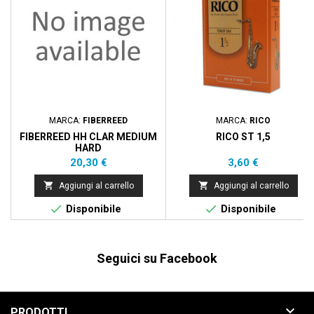
MARCA:
FIBERREED
MARCA:
RICO
FIBERREED HH CLAR MEDIUM
RICO ST 1,5
HARD
Prezzo
Prezzo
20,30 €
3,60 €


Aggiungi al carrello
Aggiungi al carrello


Disponibile
Disponibile
Seguici su Facebook

PRODOTTI