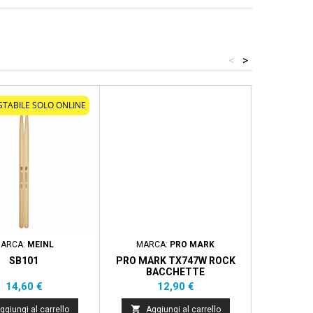
<
>
STABILE SOLO ONLINE
ARCA:
MEINL
MARCA:
PRO MARK
MAR
SB101
PRO MARK TX747W ROCK
OYSTER MM
BACCHETTE
MARIMBA P
Prezzo
Prezzo
14,60 €
12,90 €


ggiungi al carrello
Aggiungi al carrello
Aggi