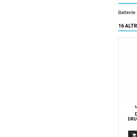
Battente 
16 ALT
DRU
