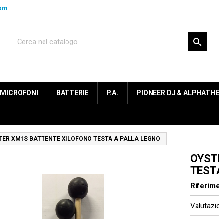
com

MICROFONI
BATTERIE
P.A.
PIONEER DJ & ALPHATH
TER XM1S BATTENTE XILOFONO TESTA A PALLA LEGNO
OYST
TEST
Riferim
Valutaz