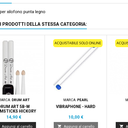
per xilofono punta legno
RI PRODOTTI DELLA STESSA CATEGORIA:
ACQUISTABILE SOLO ONLINE
ACQUI
MARCA:
DRUM ART
MARCA:
PEARL
M
DRUM ART 5B-W
VIBRAPHONE - HARD
MSTICKS HICKORY
WHITE
Prezzo
Prezzo
14,90 €
10,00 €


Aggiungi al carrello
Aggiungi al carrello
A