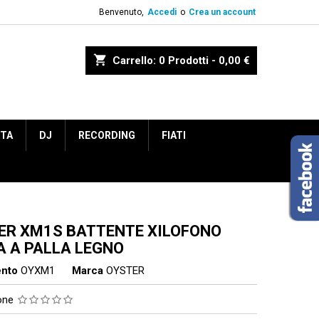
Benvenuto,
Accedi
o
Crea un account
shopping_cart
Carrello:
0
Prodotti - 0,00 €
ETA
DJ
RECORDING
FIATI
ER XM1S BATTENTE XILOFONO
A A PALLA LEGNO
ento
OYXM1
Marca
OYSTER
ione