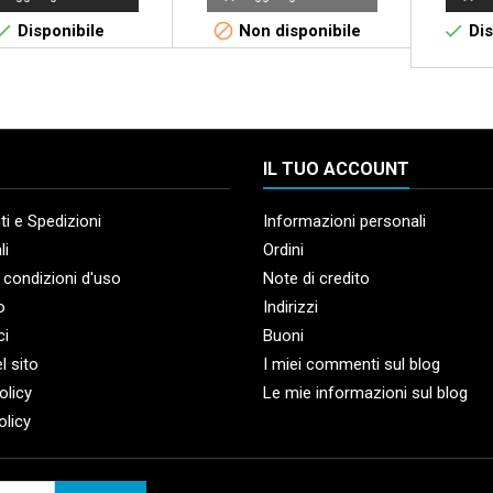



Disponibile
Non disponibile
Dis
IL TUO ACCOUNT
i e Spedizioni
Informazioni personali
li
Ordini
 condizioni d'uso
Note di credito
o
Indirizzi
ci
Buoni
l sito
I miei commenti sul blog
olicy
Le mie informazioni sul blog
olicy