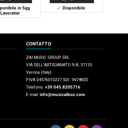


ponibile in 5gg
Disponibile
Di
Lavorativi
CONTATTO
ZAI MUSIC GROUP SRL
VIA DELL’ARTIGIANATO 9/A, 37135
Verona (Italy)
P.IVA 04576010237 SDI: 1N74KED
Telefono:
+39.045.8205716
E-mail:
info@musicalbox.com