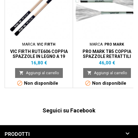
MARCA:
VIC FIRTH
MARCA:
PRO MARK
VIC FIRTH RUTE606 COPPIA
PRO MARK TB5 COPPIA
SPAZZOLE IN LEGNO A 19
SPAZZOLE RETRATTILI
LISTELLI
OVERALL SILVER
Prezzo
Prezzo
16,80 €
46,00 €


Aggiungi al carrello
Aggiungi al carrello


Non disponibile
Non disponibile
Seguici su Facebook

PRODOTTI