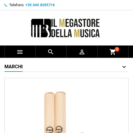
Telefono:
+39.045.8205716
0



shopping_cart
MARCHI