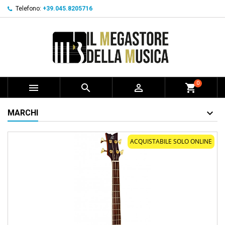
Telefono:
+39.045.8205716
0



shopping_cart
MARCHI
ACQUISTABILE SOLO ONLINE