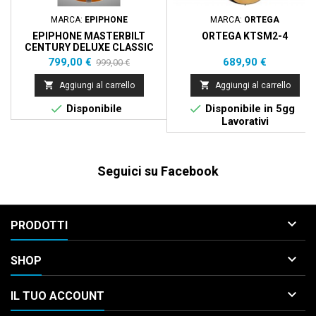
MARCA:
EPIPHONE
MARCA:
ORTEGA
EPIPHONE MASTERBILT
ORTEGA KTSM2-4
CENTURY DELUXE CLASSIC
BASS - VINTAGE NATURAL
Prezzo
Prezzo
Prezzo
799,00 €
689,90 €
999,00 €
base


Aggiungi al carrello
Aggiungi al carrello


Disponibile
Disponibile in 5gg
Lavorativi
Seguici su Facebook

PRODOTTI

SHOP

IL TUO ACCOUNT