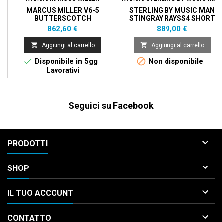
MARCUS MILLER V6-5
STERLING BY MUSIC MAN
BUTTERSCOTCH
STINGRAY RAYSS4 SHORT
SCALE PURPLE SPARKLE
Prezzo
Prezzo
862,60 €
889,00 €


Aggiungi al carrello
Aggiungi al carrello


Disponibile in 5gg
Non disponibile
Lavorativi
Seguici su Facebook

PRODOTTI

SHOP

IL TUO ACCOUNT

CONTATTO