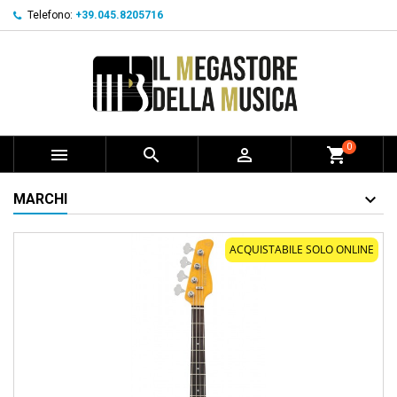
Telefono:
+39.045.8205716
0



shopping_cart
MARCHI
ACQUISTABILE SOLO ONLINE