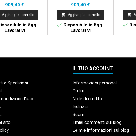
UNBURST SATIN
Prezzo
Prezzo
909,40 €
909,40 €


Aggiungi al carrello
Aggiungi al carrello
A


isponibile in 5gg
Disponibile in 5gg
Dis
Lavorativi
Lavorativi
IL TUO ACCOUNT
i e Spedizioni
Informazioni personali
li
Ordini
 condizioni d'uso
Note di credito
o
Indirizzi
ci
Buoni
l sito
I miei commenti sul blog
olicy
Le mie informazioni sul blog