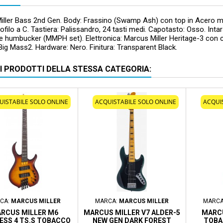
iller Bass 2nd Gen. Body: Frassino (Swamp Ash) con top in Acero ma
ofilo a C. Tastiera: Palissandro, 24 tasti medi. Capotasto: Osso. Intars
re humbucker (MMPH set). Elettronica: Marcus Miller Heritage-3 con 
g Mass2. Hardware: Nero. Finitura: Transparent Black.
RI PRODOTTI DELLA STESSA CATEGORIA:
UISTABILE SOLO ONLINE
ACQUISTABILE SOLO ONLINE
ACQUI
CA:
MARCUS MILLER
MARCA:
MARCUS MILLER
MARCA
RCUS MILLER M6
MARCUS MILLER V7 ALDER-5
MARCU
ESS 4 TS.S TOBACCO
NEW GEN DARK FOREST
TOBA