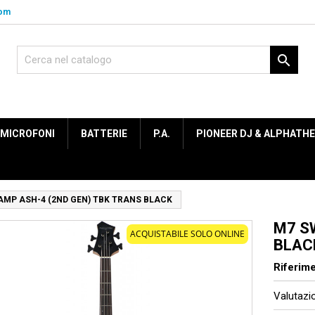
com

MICROFONI
BATTERIE
P.A.
PIONEER DJ & ALPHATH
MP ASH-4 (2ND GEN) TBK TRANS BLACK
M7 S
ACQUISTABILE SOLO ONLINE
BLAC
Riferim
Valutaz