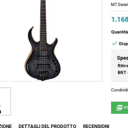
M7 Swam
1.168
Quantità

Dispo
Spes
Riti
BRT 
Condividi

DO
ZIONE
DETTAGLI DEL PRODOTTO
RECENSIONI