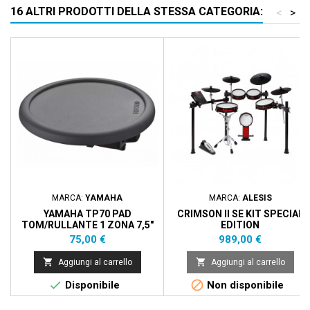
16 ALTRI PRODOTTI DELLA STESSA CATEGORIA:
<
>
MARCA:
YAMAHA
MARCA:
ALESIS
YAMAHA TP70 PAD
CRIMSON II SE KIT SPECIAL
TOM/RULLANTE 1 ZONA 7,5"
EDITION
Prezzo
Prezzo
75,00 €
989,00 €


Aggiungi al carrello
Aggiungi al carrello


Disponibile
Non disponibile