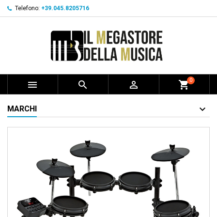
Telefono:
+39.045.8205716
0



shopping_cart
MARCHI