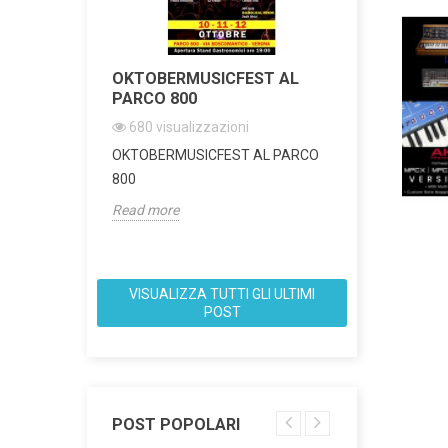
COAL
OKTOBERMUSICFEST AL
KORG FIS
URE
PARCO 800
TOUR
680
visualizzazioni
2832
visua
ni
OKTOBERMUSICFEST AL PARCO
Demotour di
trap.Genuine
800
FISA SUPREM
Read more
Read more
VISUALIZZA TUTTI GLI ULTIMI
POST
POST POPOLARI