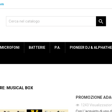
com

MICROFONI
BATTERIE
P.A.
PIONEER DJ & ALPHATH
RE: MUSICAL BOX
PROMOZIONE ADAG
1243
Visualizzazion
Con L'acquisto di uno d