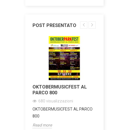
POST PRESENTATO
COAL
OKTOBERMUSICFEST AL
KORG FIS
URE
PARCO 800
TOUR
680
visualizzazioni
2832
visua
ni
OKTOBERMUSICFEST AL PARCO
Demotour di
trap.Genuine
800
FISA SUPREM
Read more
Read more