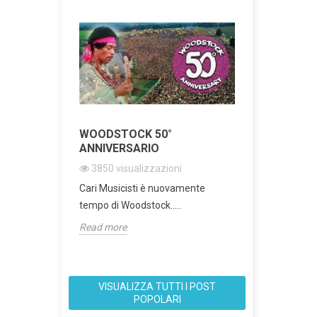
AY
WOODSTOCK 50°
CHEERS TO
ANNIVERSARIO
ni
3844
visua
3850
visualizzazioni
MUSIC'S ELI
Cari Musicisti è nuovamente
EFFECTS PIO
tempo di Woodstock…..
MILESTONE 
Read more
Read more
VISUALIZZA TUTTI I POST
POPOLARI