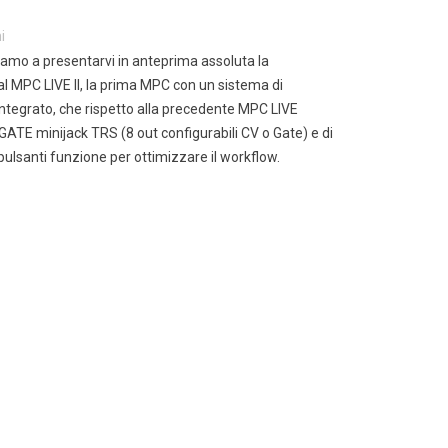
i
amo a presentarvi in anteprima assoluta la
A MICROFONICA PER
NADJA PEULEN / COAL
l MPC LIVE II, la prima MPC con un sistema di
ALIERA
CHAMBER SIGNATURE
integrato, che rispetto alla precedente MPC LIVE
STRAPS
813
visualizzazioni
GATE minijack TRS (8 out configurabili CV o Gate) e di
3108
visualizzazioni
uova asta microfonica XPND
ulsanti funzione per ottimizzare il workflow.
Guitar Strap / Bass Strap.Genuine
edaliera fonde due innovativi
Leather. Padded.
tti, dandoti la libertà di avere
crofono...
Read more
 more