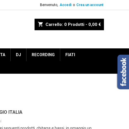
Benvenuto,
Accedi
o
Crea un account
shopping_cart
Carrello:
0
Prodotti - 0,00 €
ETA
DJ
RECORDING
FIATI
IO ITALIA
i
ei seguenti prodotti, chitarre e bassi, in omaggio un