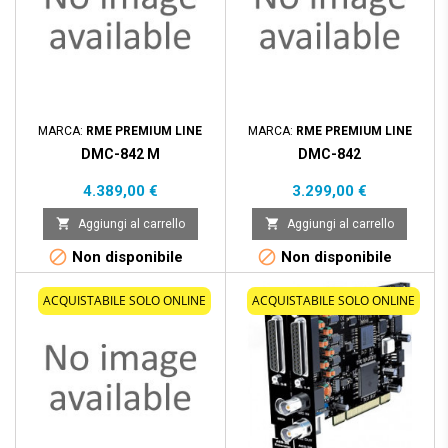
MARCA:
RME PREMIUM LINE
MARCA:
RME PREMIUM LINE
DMC-842 M
DMC-842
Prezzo
Prezzo
4.389,00 €
3.299,00 €


Aggiungi al carrello
Aggiungi al carrello


Non disponibile
Non disponibile
ACQUISTABILE SOLO ONLINE
ACQUISTABILE SOLO ONLINE