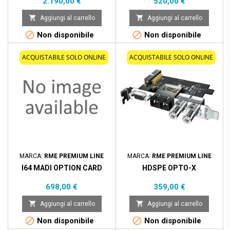
Prezzo
Prezzo
2.190,00 €
520,00 €


Aggiungi al carrello
Aggiungi al carrello


Non disponibile
Non disponibile
ACQUISTABILE SOLO ONLINE
ACQUISTABILE SOLO ONLINE
MARCA:
RME PREMIUM LINE
MARCA:
RME PREMIUM LINE
I64 MADI OPTION CARD
HDSPE OPTO-X
Prezzo
Prezzo
698,00 €
359,00 €


Aggiungi al carrello
Aggiungi al carrello


Non disponibile
Non disponibile