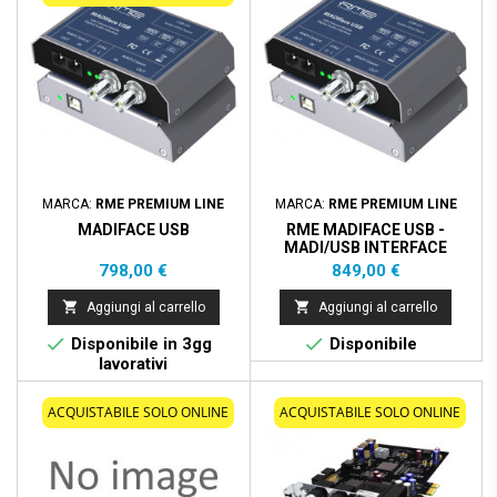
MARCA:
RME PREMIUM LINE
MARCA:
RME PREMIUM LINE
MADIFACE USB
RME MADIFACE USB -
MADI/USB INTERFACE
Prezzo
Prezzo
798,00 €
849,00 €


Aggiungi al carrello
Aggiungi al carrello


Disponibile in 3gg
Disponibile
lavorativi
ACQUISTABILE SOLO ONLINE
ACQUISTABILE SOLO ONLINE