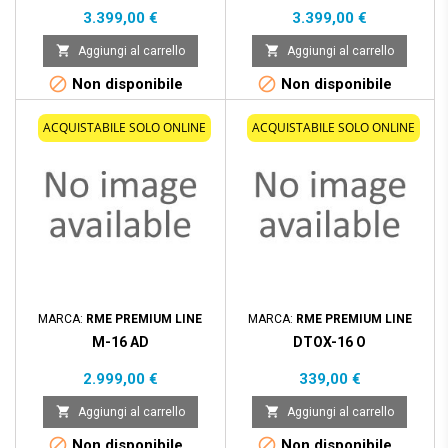
Prezzo
Prezzo
3.399,00 €
3.399,00 €


Aggiungi al carrello
Aggiungi al carrello


Non disponibile
Non disponibile
ACQUISTABILE SOLO ONLINE
ACQUISTABILE SOLO ONLINE
MARCA:
RME PREMIUM LINE
MARCA:
RME PREMIUM LINE
M-16 AD
DTOX-16 O
Prezzo
Prezzo
2.999,00 €
339,00 €


Aggiungi al carrello
Aggiungi al carrello


Non disponibile
Non disponibile