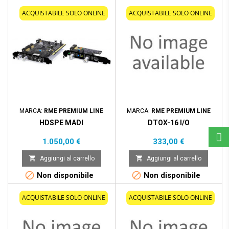
ACQUISTABILE SOLO ONLINE
ACQUISTABILE SOLO ONLINE
MARCA:
RME PREMIUM LINE
MARCA:
RME PREMIUM LINE
HDSPE MADI
DTOX-16 I/O
Prezzo
Prezzo
1.050,00 €
333,00 €


Aggiungi al carrello
Aggiungi al carrello


Non disponibile
Non disponibile
ACQUISTABILE SOLO ONLINE
ACQUISTABILE SOLO ONLINE