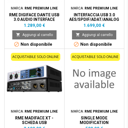
MARCA:
RME PREMIUM LINE
MARCA:
RME PREMIUM LINE
RME DIGIFACE DANTE USB
INTERFACCIA USB 3.0
3.0 AUDIO INTERFACE
AES/SPDIF/ADAT/ANALOG
I/O - 192KHZ
Prezzo
Prezzo
1.289,00 €
1.699,00 €


Aggiungi al carrello
Aggiungi al carrello


Non disponibile
Non disponibile
ACQUISTABILE SOLO ONLINE
ACQUISTABILE SOLO ONLINE
MARCA:
RME PREMIUM LINE
MARCA:
RME PREMIUM LINE
RME MADIFACE XT -
SINGLE MODE
SCHEDA USB
MODIFICATION