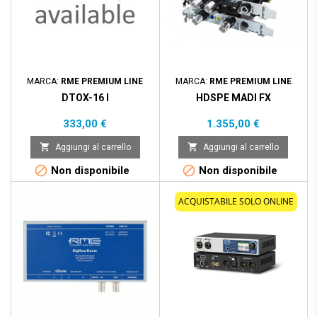
MARCA:
RME PREMIUM LINE
MARCA:
RME PREMIUM LINE
DTOX-16 I
HDSPE MADI FX
Prezzo
Prezzo
333,00 €
1.355,00 €


Aggiungi al carrello
Aggiungi al carrello


Non disponibile
Non disponibile
ACQUISTABILE SOLO ONLINE