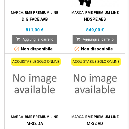
MARCA:
RME PREMIUM LINE
MARCA:
RME PREMIUM LINE
DIGIFACE AVB
HDSPE AES
Prezzo
Prezzo
811,00 €
849,00 €


Aggiungi al carrello
Aggiungi al carrello


Non disponibile
Non disponibile
ACQUISTABILE SOLO ONLINE
ACQUISTABILE SOLO ONLINE
MARCA:
RME PREMIUM LINE
MARCA:
RME PREMIUM LINE
M-32 DA
M-32 AD