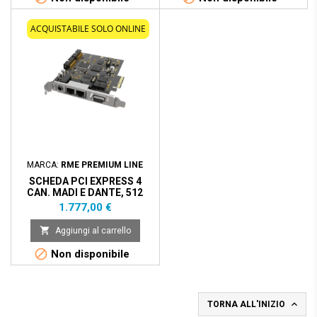
ACQUISTABILE SOLO ONLINE
MARCA:
RME PREMIUM LINE
SCHEDA PCI EXPRESS 4
CAN. MADI E DANTE, 512
CANALI I/O, 24 BIT/192KHZ
Prezzo
1.777,00 €

Aggiungi al carrello

Non disponibile

TORNA ALL'INIZIO