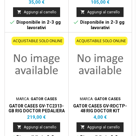
ELETTRICA ANTRACITE
Prezzo
Prezzo
35,00 €
105,00 €


Aggiungi al carrello
Aggiungi al carrello


Disponibile in 2-3 gg
Disponibile in 2-3 gg
lavorativi
lavorativi
ACQUISTABILE SOLO ONLINE
ACQUISTABILE SOLO ONLINE
MARCA:
GATOR CASES
MARCA:
GATOR CASES
GATOR CASES GV-TC2313-
GATOR CASES GV-RDCTP-
GB RIG DOCTOR PEDALIERA
48 RIG DOCTOR KIT
23"" X 13""
FASCETTE PEDALIERA
Prezzo
Prezzo
219,00 €
4,00 €


Aggiungi al carrello
Aggiungi al carrello