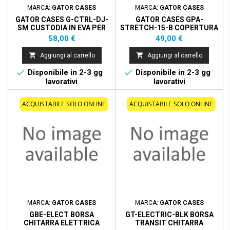
MARCA:
GATOR CASES
MARCA:
GATOR CASES
GATOR CASES G-CTRL-DJ-
GATOR CASES GPA-
SM CUSTODIA IN EVA PER
STRETCH-15-B COPERTURA
DJ CONTROLLER SMALL
ELASTICA NERA PER
Prezzo
Prezzo
58,00 €
49,00 €
SPEAKER DA 15""


Aggiungi al carrello
Aggiungi al carrello


Disponibile in 2-3 gg
Disponibile in 2-3 gg
lavorativi
lavorativi
ACQUISTABILE SOLO ONLINE
ACQUISTABILE SOLO ONLINE
MARCA:
GATOR CASES
MARCA:
GATOR CASES
GBE-ELECT BORSA
GT-ELECTRIC-BLK BORSA
CHITARRA ELETTRICA
TRANSIT CHITARRA