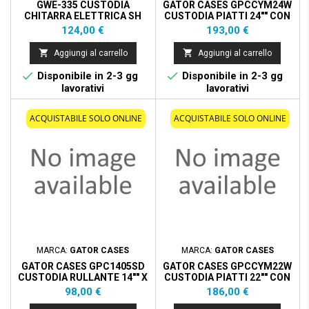
GWE-335 CUSTODIA
GATOR CASES GPCCYM24W
CHITARRA ELETTRICA SH
CUSTODIA PIATTI 24"" CON
ROTELLE
Prezzo
Prezzo
124,00 €
193,00 €


Aggiungi al carrello
Aggiungi al carrello


Disponibile in 2-3 gg
Disponibile in 2-3 gg
lavorativi
lavorativi
ACQUISTABILE SOLO ONLINE
ACQUISTABILE SOLO ONLINE
MARCA:
GATOR CASES
MARCA:
GATOR CASES
GATOR CASES GPC1405SD
GATOR CASES GPCCYM22W
CUSTODIA RULLANTE 14"" X
CUSTODIA PIATTI 22"" CON
5""
ROTELLE
Prezzo
Prezzo
98,00 €
186,00 €