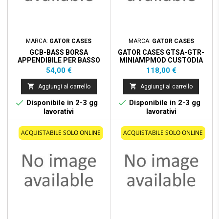
MARCA:
GATOR CASES
MARCA:
GATOR CASES
GCB-BASS BORSA
GATOR CASES GTSA-GTR-
APPENDIBILE PER BASSO
MINIAMPMOD CUSTODIA
ELETTRICO
TSA PER AMP MODELER
Prezzo
Prezzo
54,00 €
118,00 €


Aggiungi al carrello
Aggiungi al carrello


Disponibile in 2-3 gg
Disponibile in 2-3 gg
lavorativi
lavorativi
ACQUISTABILE SOLO ONLINE
ACQUISTABILE SOLO ONLINE