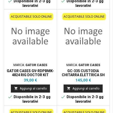


Disponibile in 2-3 gg
Disponibile in 2-3 gg
lavorativi
lavorativi
ACQUISTABILE SOLO ONLINE
ACQUISTABILE SOLO ONLINE
MARCA:
GATOR CASES
MARCA:
GATOR CASES
GATOR CASES GV-RDPBMK-
GC-335 CUSTODIA
4824 RIG DOCTOR KIT
CHITARRA ELETTRICA SH
FASCETTE PEDALIERA
Prezzo
Prezzo
39,00 €
145,00 €


Aggiungi al carrello
Aggiungi al carrello


Disponibile in 2-3 gg
Disponibile in 2-3 gg
lavorativi
lavorativi
ACQUISTABILE SOLO ONLINE
ACQUISTABILE SOLO ONLINE