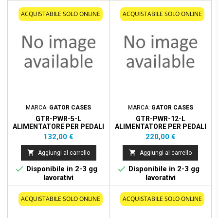
ACQUISTABILE SOLO ONLINE
ACQUISTABILE SOLO ONLINE
MARCA:
GATOR CASES
MARCA:
GATOR CASES
GTR-PWR-5-L
GTR-PWR-12-L
ALIMENTATORE PER PEDALI
ALIMENTATORE PER PEDALI
CON 5 USCITE ISOLATE
CON 12 USCITE ISOLATE
Prezzo
Prezzo
132,00 €
220,00 €


Aggiungi al carrello
Aggiungi al carrello


Disponibile in 2-3 gg
Disponibile in 2-3 gg
lavorativi
lavorativi
ACQUISTABILE SOLO ONLINE
ACQUISTABILE SOLO ONLINE