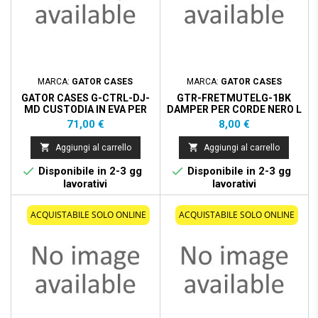
MARCA:
GATOR CASES
MARCA:
GATOR CASES
GATOR CASES G-CTRL-DJ-
GTR-FRETMUTELG-1BK
MD CUSTODIA IN EVA PER
DAMPER PER CORDE NERO L
DJ CONTROLLER MEDIUM
Prezzo
Prezzo
71,00 €
8,00 €


Aggiungi al carrello
Aggiungi al carrello


Disponibile in 2-3 gg
Disponibile in 2-3 gg
lavorativi
lavorativi
ACQUISTABILE SOLO ONLINE
ACQUISTABILE SOLO ONLINE