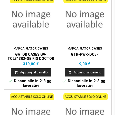
MARCA:
GATOR CASES
MARCA:
GATOR CASES
GATOR CASES GV-
GTR-PWR-DC5F
TC2313R2-GB RIG DOCTOR
PEDALIERA 23"" X 13"" DUE
Prezzo
Prezzo
319,00 €
9,00 €
LIVELLI


Aggiungi al carrello
Aggiungi al carrello


Disponibile in 2-3 gg
Disponibile in 2-3 gg
lavorativi
lavorativi
ACQUISTABILE SOLO ONLINE
ACQUISTABILE SOLO ONLINE