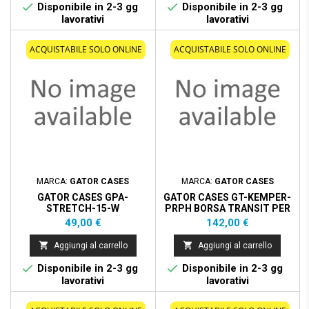


Disponibile in 2-3 gg
Disponibile in 2-3 gg
lavorativi
lavorativi
ACQUISTABILE SOLO ONLINE
ACQUISTABILE SOLO ONLINE
MARCA:
GATOR CASES
MARCA:
GATOR CASES
GATOR CASES GPA-
GATOR CASES GT-KEMPER-
STRETCH-15-W
PRPH BORSA TRANSIT PER
COPERTURA ELASTICA
KEMPER PROFILER
Prezzo
Prezzo
49,00 €
142,00 €
BIANCA PER SPEAKER DA
15""


Aggiungi al carrello
Aggiungi al carrello


Disponibile in 2-3 gg
Disponibile in 2-3 gg
lavorativi
lavorativi