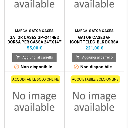
MARCA:
GATOR CASES
MARCA:
GATOR CASES
GATOR CASES GP-2414BD
GATOR CASES G-
BORSA PER CASSA 24""X14""
ICONTTELEC-BLK BORSA
IMBOTTITA 10 MM
DOPPIA PER DUE CHITARRE
Prezzo
Prezzo
55,00 €
221,00 €
ELETTRICHE


Aggiungi al carrello
Aggiungi al carrello


Non disponibile
Non disponibile
ACQUISTABILE SOLO ONLINE
ACQUISTABILE SOLO ONLINE