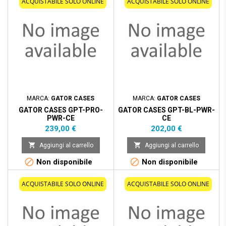
ACQUISTABILE SOLO ONLINE
ACQUISTABILE SOLO ONLINE
MARCA:
GATOR CASES
MARCA:
GATOR CASES
GATOR CASES GPT-PRO-
GATOR CASES GPT-BL-PWR-
PWR-CE
CE
Prezzo
Prezzo
239,00 €
202,00 €


Aggiungi al carrello
Aggiungi al carrello


Non disponibile
Non disponibile
ACQUISTABILE SOLO ONLINE
ACQUISTABILE SOLO ONLINE