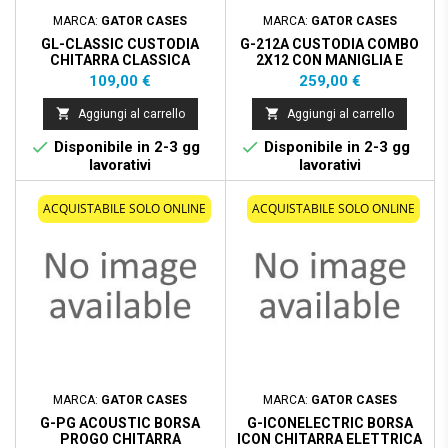
MARCA:
GATOR CASES
MARCA:
GATOR CASES
GL-CLASSIC CUSTODIA
G-212A CUSTODIA COMBO
CHITARRA CLASSICA
2X12 CON MANIGLIA E
ROTELLE
Prezzo
Prezzo
109,00 €
259,00 €


Aggiungi al carrello
Aggiungi al carrello


Disponibile in 2-3 gg
Disponibile in 2-3 gg
lavorativi
lavorativi
ACQUISTABILE SOLO ONLINE
ACQUISTABILE SOLO ONLINE
MARCA:
GATOR CASES
MARCA:
GATOR CASES
G-PG ACOUSTIC BORSA
G-ICONELECTRIC BORSA
PROGO CHITARRA
ICON CHITARRA ELETTRICA