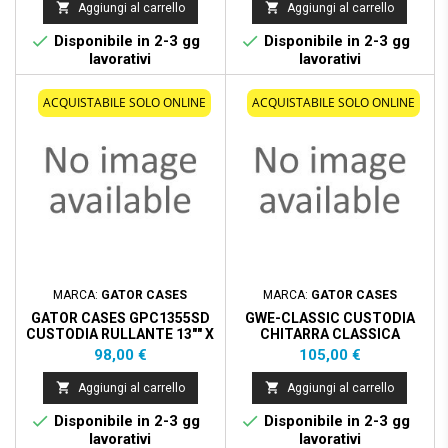


Aggiungi al carrello
Aggiungi al carrello


Disponibile in 2-3 gg
Disponibile in 2-3 gg
lavorativi
lavorativi
ACQUISTABILE SOLO ONLINE
ACQUISTABILE SOLO ONLINE
MARCA:
GATOR CASES
MARCA:
GATOR CASES
GATOR CASES GPC1355SD
GWE-CLASSIC CUSTODIA
CUSTODIA RULLANTE 13"" X
CHITARRA CLASSICA
5.5""
Prezzo
Prezzo
98,00 €
105,00 €


Aggiungi al carrello
Aggiungi al carrello


Disponibile in 2-3 gg
Disponibile in 2-3 gg
lavorativi
lavorativi