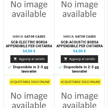
MARCA:
GATOR CASES
MARCA:
GATOR CASES
GCB-ELECTRIC BORSA
GCB-ACOUSTIC BORSA
APPENDIBILE PER CHITARRA
APPENDIBILE PER CHITARRA
ELETTRICA
ACUSTICA
Prezzo
Prezzo
54,00 €
54,00 €


Aggiungi al carrello
Aggiungi al carrello


Disponibile in 2-3 gg
Disponibile in 2-3 gg
lavorativi
lavorativi
ACQUISTABILE SOLO ONLINE
ACQUISTABILE SOLO ONLINE