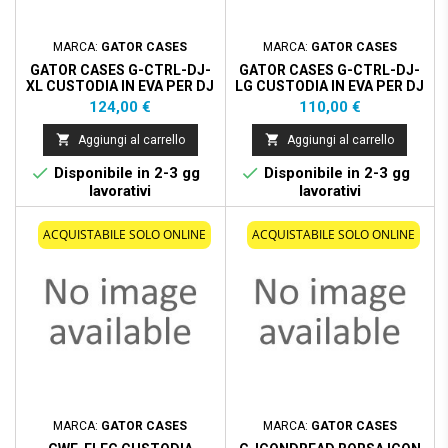
MARCA:
GATOR CASES
MARCA:
GATOR CASES
GATOR CASES G-CTRL-DJ-
GATOR CASES G-CTRL-DJ-
XL CUSTODIA IN EVA PER DJ
LG CUSTODIA IN EVA PER DJ
CONTROLLER EXTRA LARGE
CONTROLLER LARGE
Prezzo
Prezzo
124,00 €
110,00 €


Aggiungi al carrello
Aggiungi al carrello


Disponibile in 2-3 gg
Disponibile in 2-3 gg
lavorativi
lavorativi
ACQUISTABILE SOLO ONLINE
ACQUISTABILE SOLO ONLINE
MARCA:
GATOR CASES
MARCA:
GATOR CASES