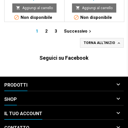
CHITARRA


Aggiungi al carrello
Aggiungi al carrello


Non disponibile
Non disponibile
1
2
3
Successivo


TORNA ALL'INIZIO
Seguici su Facebook

PRODOTTI

SHOP

IL TUO ACCOUNT

CONTATTO