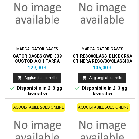
MARCA:
GATOR CASES
MARCA:
GATOR CASES
GATOR CASES GWE-339
GT-RES00CLASS-BLK BORSA
CUSTODIA CHITARRA
GT NERA RESO/00/CLASSICA
ELETTRICA SH
Prezzo
Prezzo
129,00 €
105,00 €


Aggiungi al carrello
Aggiungi al carrello


Disponibile in 2-3 gg
Disponibile in 2-3 gg
lavorativi
lavorativi
ACQUISTABILE SOLO ONLINE
ACQUISTABILE SOLO ONLINE