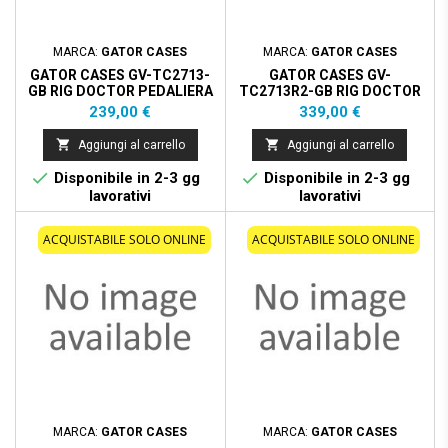
MARCA:
GATOR CASES
MARCA:
GATOR CASES
GATOR CASES GV-TC2713-
GATOR CASES GV-
GB RIG DOCTOR PEDALIERA
TC2713R2-GB RIG DOCTOR
27"" X 13""
PEDALIERA 27"" X 13"" DUE
Prezzo
Prezzo
239,00 €
339,00 €
LIVELLI


Aggiungi al carrello
Aggiungi al carrello


Disponibile in 2-3 gg
Disponibile in 2-3 gg
lavorativi
lavorativi
ACQUISTABILE SOLO ONLINE
ACQUISTABILE SOLO ONLINE
MARCA:
GATOR CASES
MARCA:
GATOR CASES