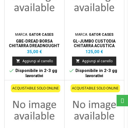
MARCA:
GATOR CASES
MARCA:
GATOR CASES
GBE-DREAD BORSA
GL-JUMBO CUSTODIA
CHITARRA DREADNOUGHT
CHITARRA ACUSTICA
JUMBO
Prezzo
Prezzo
35,00 €
125,00 €


Aggiungi al carrello
Aggiungi al carrello


Disponibile in 2-3 gg
Disponibile in 2-3 gg
lavorativi
lavorativi
ACQUISTABILE SOLO ONLINE
ACQUISTABILE SOLO ONLINE