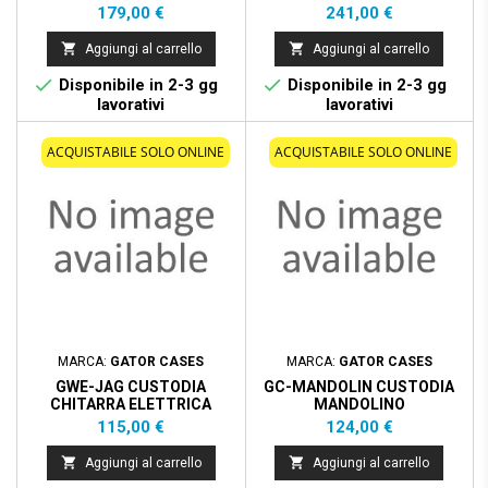
ACUSTICA
MARRONE
Prezzo
Prezzo
179,00 €
241,00 €


Aggiungi al carrello
Aggiungi al carrello


Disponibile in 2-3 gg
Disponibile in 2-3 gg
lavorativi
lavorativi
ACQUISTABILE SOLO ONLINE
ACQUISTABILE SOLO ONLINE
MARCA:
GATOR CASES
MARCA:
GATOR CASES
GWE-JAG CUSTODIA
GC-MANDOLIN CUSTODIA
CHITARRA ELETTRICA
MANDOLINO
JAGUAR STYLE
Prezzo
Prezzo
115,00 €
124,00 €


Aggiungi al carrello
Aggiungi al carrello