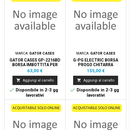
MARCA:
GATOR CASES
MARCA:
GATOR CASES
GATOR CASES GP-2216BD
G-PG ELECTRIC BORSA
BORSA IMBOTTITA PER
PROGO CHITARRA
GRANCASSA 22"" X 16""
ELETTRICA
Prezzo
Prezzo
63,00 €
155,00 €


Aggiungi al carrello
Aggiungi al carrello


Disponibile in 2-3 gg
Disponibile in 2-3 gg
lavorativi
lavorativi
ACQUISTABILE SOLO ONLINE
ACQUISTABILE SOLO ONLINE