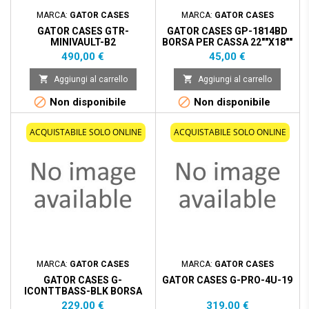
MARCA:
GATOR CASES
MARCA:
GATOR CASES
GATOR CASES GTR-
GATOR CASES GP-1814BD
MINIVAULT-B2
BORSA PER CASSA 22""X18""
IMBOTTITA 10 MM
Prezzo
Prezzo
490,00 €
45,00 €


Aggiungi al carrello
Aggiungi al carrello


Non disponibile
Non disponibile
ACQUISTABILE SOLO ONLINE
ACQUISTABILE SOLO ONLINE
MARCA:
GATOR CASES
MARCA:
GATOR CASES
GATOR CASES G-
GATOR CASES G-PRO-4U-19
ICONTTBASS-BLK BORSA
DOPPIA PER BASSO E
Prezzo
Prezzo
229,00 €
319,00 €