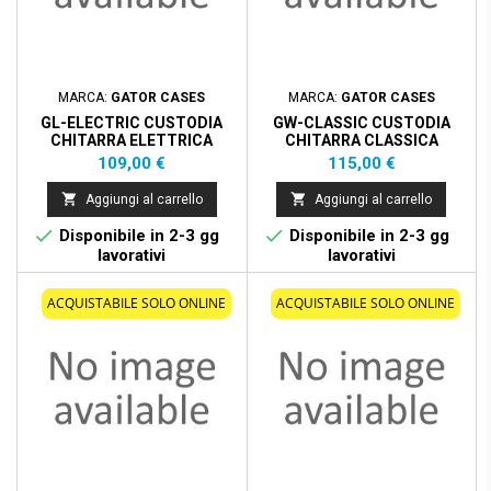
MARCA:
GATOR CASES
MARCA:
GATOR CASES
GL-ELECTRIC CUSTODIA
GW-CLASSIC CUSTODIA
CHITARRA ELETTRICA
CHITARRA CLASSICA
Prezzo
Prezzo
109,00 €
115,00 €


Aggiungi al carrello
Aggiungi al carrello


Disponibile in 2-3 gg
Disponibile in 2-3 gg
lavorativi
lavorativi
ACQUISTABILE SOLO ONLINE
ACQUISTABILE SOLO ONLINE