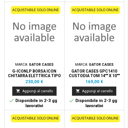
ACQUISTABILE SOLO ONLINE
ACQUISTABILE SOLO ONLINE
MARCA:
GATOR CASES
MARCA:
GATOR CASES
G-ICONLP BORSA ICON
GATOR CASES GPC1410
CHITARRA ELETTRICA TIPO
CUSTODIA TOM 14"" X 10""
LP NERO
Prezzo
Prezzo
230,00 €
169,00 €


Aggiungi al carrello
Aggiungi al carrello


Disponibile in 2-3 gg
Disponibile in 2-3 gg
lavorativi
lavorativi
ACQUISTABILE SOLO ONLINE
ACQUISTABILE SOLO ONLINE