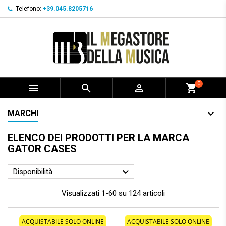
Telefono:
+39.045.8205716
0



shopping_cart
MARCHI
ELENCO DEI PRODOTTI PER LA MARCA
GATOR CASES

Disponibilità
Visualizzati 1-60 su 124 articoli
ACQUISTABILE SOLO ONLINE
ACQUISTABILE SOLO ONLINE