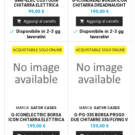
GWE-ELEC CUSTODIA
G-ICONDREAD BORSA ICON
CHITARRA ELETTRICA
CHITARRA DREADNAUGHT
NERO
Prezzo
Prezzo
99,00 €
199,00 €


Aggiungi al carrello
Aggiungi al carrello


Disponibile in 2-3 gg
Disponibile in 2-3 gg
lavorativi
lavorativi
ACQUISTABILE SOLO ONLINE
ACQUISTABILE SOLO ONLINE
MARCA:
GATOR CASES
MARCA:
GATOR CASES
G-ICONELECTRIC BORSA
G-PG-335 BORSA PROGO
ICON CHITARRA ELETTRICA
DUE CHITARRE 335/FLYING V
NERO
Prezzo
Prezzo
199,00 €
159,00 €