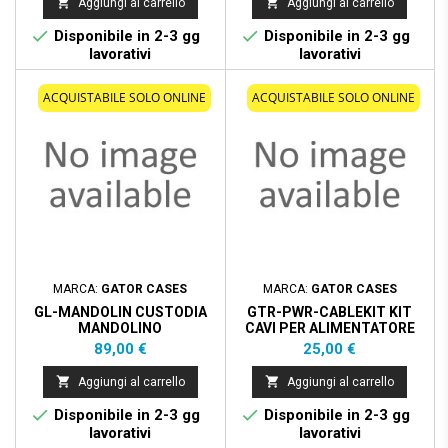


Aggiungi al carrello
Aggiungi al carrello


Disponibile in 2-3 gg
Disponibile in 2-3 gg
lavorativi
lavorativi
ACQUISTABILE SOLO ONLINE
ACQUISTABILE SOLO ONLINE
MARCA:
GATOR CASES
MARCA:
GATOR CASES
GL-MANDOLIN CUSTODIA
GTR-PWR-CABLEKIT KIT
MANDOLINO
CAVI PER ALIMENTATORE
EFFETTI
Prezzo
Prezzo
89,00 €
25,00 €


Aggiungi al carrello
Aggiungi al carrello


Disponibile in 2-3 gg
Disponibile in 2-3 gg
lavorativi
lavorativi