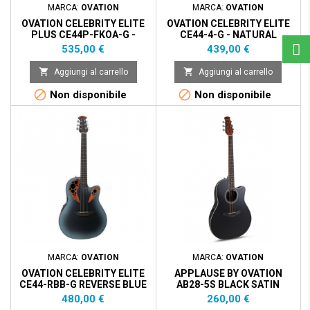
MARCA:
OVATION
MARCA:
OVATION
OVATION CELEBRITY ELITE
OVATION CELEBRITY ELITE
PLUS CE44P-FKOA-G -
CE44-4-G - NATURAL
FIGURED KOA
Prezzo
Prezzo
535,00 €
439,00 €


Aggiungi al carrello
Aggiungi al carrello


Non disponibile
Non disponibile
MARCA:
OVATION
MARCA:
OVATION
OVATION CELEBRITY ELITE
APPLAUSE BY OVATION
CE44-RBB-G REVERSE BLUE
AB28-5S BLACK SATIN
BURST
Prezzo
Prezzo
480,00 €
260,00 €