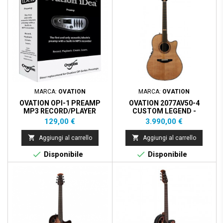
MARCA:
OVATION
MARCA:
OVATION
OVATION OPI-1 PREAMP
OVATION 2077AV50-4
MP3 RECORD/PLAYER
CUSTOM LEGEND -
NATURAL
Prezzo
Prezzo
129,00 €
3.990,00 €


Aggiungi al carrello
Aggiungi al carrello


Disponibile
Disponibile