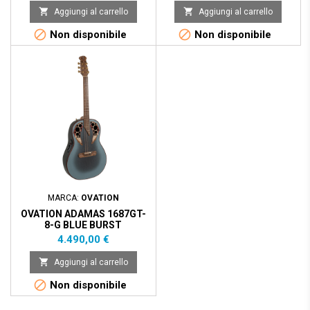


Aggiungi al carrello
Aggiungi al carrello


Non disponibile
Non disponibile
MARCA:
OVATION
OVATION ADAMAS 1687GT-
8-G BLUE BURST
Prezzo
4.490,00 €

Aggiungi al carrello

Non disponibile