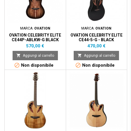
MARCA:
OVATION
MARCA:
OVATION
OVATION CELEBRITY ELITE
OVATION CELEBRITY ELITE
CE44P-ABLKW-G BLACK
CE44-5-G - BLACK
BURST - LTD
Prezzo
Prezzo
570,00 €
470,00 €


Aggiungi al carrello
Aggiungi al carrello


Non disponibile
Non disponibile