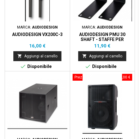
MARCA:
AUDIODESIGN
MARCA:
AUDIODESIGN
AUDIODESIGN VX200C-3
AUDIODESIGN PMU 30
SHAFT - STAFFE PER
MONTAGGIO A RACK
Prezzo
Prezzo
16,00 €
11,90 €


Aggiungi al carrello
Aggiungi al carrello


Disponibile
Disponibile
Prezzo scontato
- 23,00 €