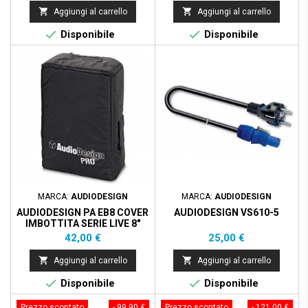


Aggiungi al carrello
Aggiungi al carrello


Disponibile
Disponibile
MARCA:
AUDIODESIGN
MARCA:
AUDIODESIGN
AUDIODESIGN PA EB8 COVER
AUDIODESIGN VS610-5
IMBOTTITA SERIE LIVE 8"
Prezzo
Prezzo
42,00 €
25,00 €


Aggiungi al carrello
Aggiungi al carrello


Disponibile
Disponibile
Prezzo scontato
- 99,90 €
Prezzo scontato
- 121,00 €