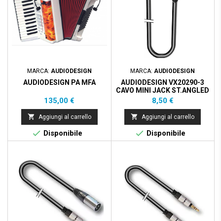
MARCA:
AUDIODESIGN
MARCA:
AUDIODESIGN
AUDIODESIGN PA MFA
AUDIODESIGN VX20290-3
CAVO MINI JACK ST.ANGLED
3.5MM TO XLR 3P MASCHIO
Prezzo
Prezzo
135,00 €
8,50 €
- 3M


Aggiungi al carrello
Aggiungi al carrello


Disponibile
Disponibile