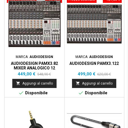
MARCA:
AUDIODESIGN
MARCA:
AUDIODESIGN
AUDIODESIGN PAMX3.82
AUDIODESIGN PAMX3.122
MIXER ANALOGICO 12
CANALI CON DSP
Prezzo
Prezzo
Prezzo
Prezzo
449,00 €
499,00 €
548,90 €
620,00 €
base
base


Aggiungi al carrello
Aggiungi al carrello


Disponibile
Disponibile