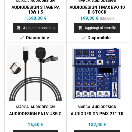
MARCA:
AUDIODESIGN
MARCA:
AUDIODESIGN
AUDIODESIGN STAGE PA
AUDIODESIGN TMAX EVO 10
18W 1.5
B-STOCK
Prezzo
Prezzo
Prezzo
1.690,00 €
199,00 €
222,00 €
base


Aggiungi al carrello
Aggiungi al carrello


Disponibile
Disponibile
MARCA:
AUDIODESIGN
MARCA:
AUDIODESIGN
AUDIODESIGN PA LV USB C
AUDIODESIGN PMX.211 TK
Prezzo
Prezzo
16,50 €
132,00 €