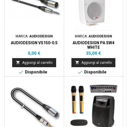
MARCA:
AUDIODESIGN
MARCA:
AUDIODESIGN
AUDIODESIGN VS150-0.5
AUDIODESIGN PA SW4
WHITE
Prezzo
Prezzo
0,00 €
35,00 €


Aggiungi al carrello
Aggiungi al carrello


Disponibile
Disponibile