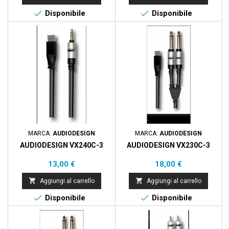


Disponibile
Disponibile
MARCA:
AUDIODESIGN
MARCA:
AUDIODESIGN
AUDIODESIGN VX240C-3
AUDIODESIGN VX230C-3
Prezzo
Prezzo
13,00 €
18,00 €


Aggiungi al carrello
Aggiungi al carrello


Disponibile
Disponibile