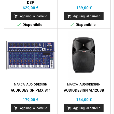
DSP
Prezzo
Prezzo
629,00 €
139,00 €


Aggiungi al carrello
Aggiungi al carrello


Disponibile
Disponibile
MARCA:
AUDIODESIGN
MARCA:
AUDIODESIGN
AUDIODESIGN PMX.811
AUDIODESIGN M.12USB
Prezzo
Prezzo
179,00 €
184,00 €


Aggiungi al carrello
Aggiungi al carrello