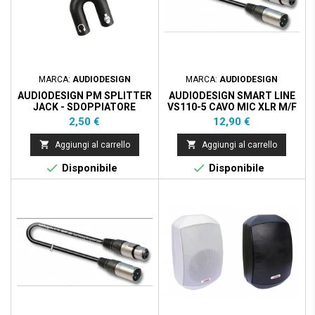
MARCA:
AUDIODESIGN
MARCA:
AUDIODESIGN
AUDIODESIGN PM SPLITTER
AUDIODESIGN SMART LINE
JACK - SDOPPIATORE
VS110-5 CAVO MIC XLR M/F
MICROFONO E CUFFIA
5MT
Prezzo
Prezzo
2,50 €
12,90 €


Aggiungi al carrello
Aggiungi al carrello


Disponibile
Disponibile