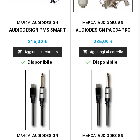
MARCA:
AUDIODESIGN
MARCA:
AUDIODESIGN
AUDIODESIGN PMS SMART
AUDIODESIGN PA C34 PRO
Prezzo
Prezzo
215,00 €
235,00 €


Aggiungi al carrello
Aggiungi al carrello


Disponibile
Disponibile
MARCA:
AUDIODESIGN
MARCA:
AUDIODESIGN