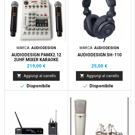
MARCA:
AUDIODESIGN
MARCA:
AUDIODESIGN
AUDIODESIGN PAMX2.12
AUDIODESIGN SH-110
2UHF MIXER KARAOKE
Prezzo
Prezzo
219,00 €
25,00 €


Aggiungi al carrello
Aggiungi al carrello


Disponibile
Disponibile