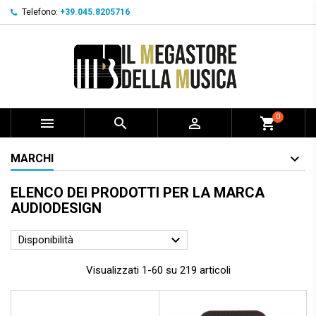
Telefono:
+39.045.8205716
0



shopping_cart
MARCHI
ELENCO DEI PRODOTTI PER LA MARCA
AUDIODESIGN

Disponibilità
Visualizzati 1-60 su 219 articoli
Prezzo scontato
- 80,00 €