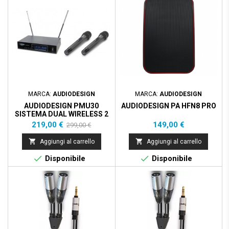
MARCA:
AUDIODESIGN
MARCA:
AUDIODESIGN
AUDIODESIGN PMU30
AUDIODESIGN PA HFN8 PRO
SISTEMA DUAL WIRELESS 2
HANDHELD
Prezzo
Prezzo
Prezzo
219,00 €
149,00 €
299,00 €
base


Aggiungi al carrello
Aggiungi al carrello


Disponibile
Disponibile