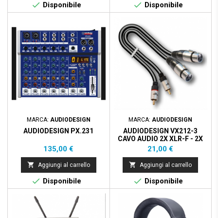


Disponibile
Disponibile
MARCA:
AUDIODESIGN
MARCA:
AUDIODESIGN
AUDIODESIGN PX.231
AUDIODESIGN VX212-3
CAVO AUDIO 2X XLR-F - 2X
RCA-M 3M
Prezzo
Prezzo
135,00 €
21,00 €


Aggiungi al carrello
Aggiungi al carrello


Disponibile
Disponibile