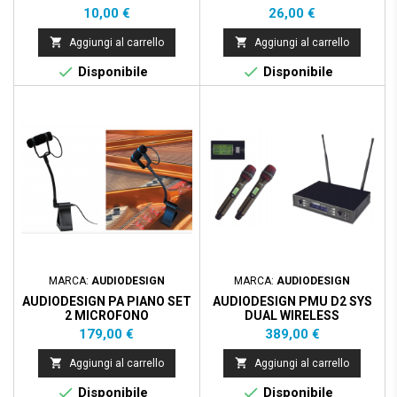
Prezzo
Prezzo
10,00 €
26,00 €


Aggiungi al carrello
Aggiungi al carrello


Disponibile
Disponibile
MARCA:
AUDIODESIGN
MARCA:
AUDIODESIGN
AUDIODESIGN PA PIANO SET
AUDIODESIGN PMU D2 SYS
2 MICROFONO
DUAL WIRELESS
CONDENSATORE
2XHANDHELD - TRUE
Prezzo
Prezzo
179,00 €
389,00 €
DIVERSITY


Aggiungi al carrello
Aggiungi al carrello


Disponibile
Disponibile