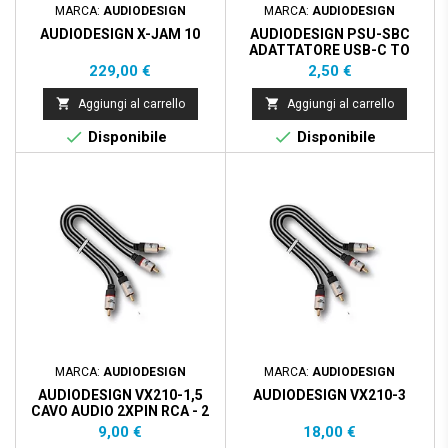
MARCA:
AUDIODESIGN
MARCA:
AUDIODESIGN
AUDIODESIGN X-JAM 10
AUDIODESIGN PSU-SBC
ADATTATORE USB-C TO
MINI JACK 3,5 FEMM.
Prezzo
Prezzo
229,00 €
2,50 €


Aggiungi al carrello
Aggiungi al carrello


Disponibile
Disponibile
MARCA:
AUDIODESIGN
MARCA:
AUDIODESIGN
AUDIODESIGN VX210-1,5
AUDIODESIGN VX210-3
CAVO AUDIO 2XPIN RCA - 2
XPIN RCA - 1.5M
Prezzo
Prezzo
9,00 €
18,00 €