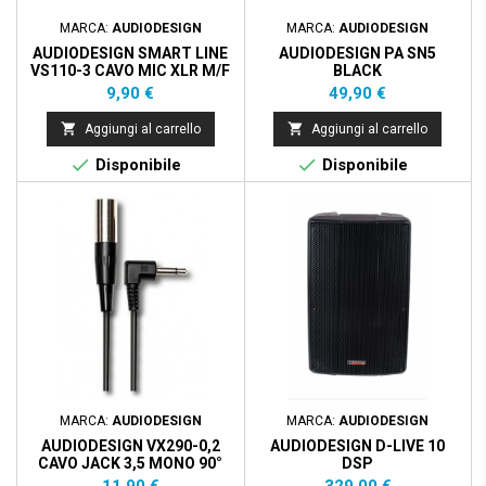
MARCA:
AUDIODESIGN
MARCA:
AUDIODESIGN
AUDIODESIGN SMART LINE
AUDIODESIGN PA SN5
VS110-3 CAVO MIC XLR M/F
BLACK
3MT
Prezzo
Prezzo
9,90 €
49,90 €


Aggiungi al carrello
Aggiungi al carrello


Disponibile
Disponibile
MARCA:
AUDIODESIGN
MARCA:
AUDIODESIGN
AUDIODESIGN VX290-0,2
AUDIODESIGN D-LIVE 10
CAVO JACK 3,5 MONO 90°
DSP
TO MINI XLR M 0,2MT
Prezzo
Prezzo
11,90 €
329,00 €