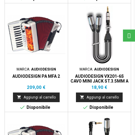
MARCA:
AUDIODESIGN
MARCA:
AUDIODESIGN
AUDIODESIGN PA MFA 2
AUDIODESIGN VX201-6S
CAVO MINI JACK ST.3.5MM A
2 X XLR3MV - 6M
Prezzo
Prezzo
209,00 €
18,90 €


Aggiungi al carrello
Aggiungi al carrello


Disponibile
Disponibile