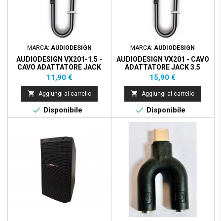
MARCA:
AUDIODESIGN
MARCA:
AUDIODESIGN
AUDIODESIGN VX201-1.5 -
AUDIODESIGN VX201 - CAVO
CAVO ADATTATORE JACK
ADATTATORE JACK 3.5
3.5 STEREO A 2 XLR-3M -
STEREO A 2 XLR-3M - 3M
Prezzo
Prezzo
11,90 €
15,90 €
1.5M


Aggiungi al carrello
Aggiungi al carrello


Disponibile
Disponibile