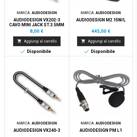
MARCA:
AUDIODESIGN
MARCA:
AUDIODESIGN
AUDIODESIGN VX202-3
AUDIODESIGN M2 15W/L
CAVO MINI JACK ST.3.5MM
TO XLR 3P MASCHIO - 3M
Prezzo
Prezzo
8,00 €
445,00 €


Aggiungi al carrello
Aggiungi al carrello


Disponibile
Disponibile
MARCA:
AUDIODESIGN
MARCA:
AUDIODESIGN
AUDIODESIGN VX240-3
AUDIODESIGN PM L1