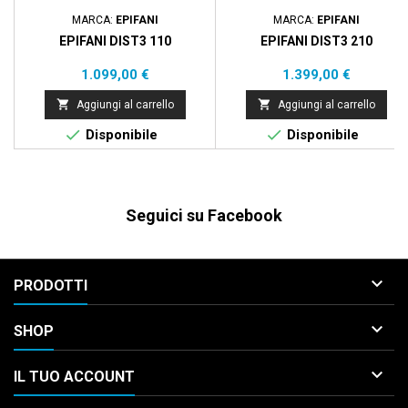
MARCA:
EPIFANI
MARCA:
EPIFANI
EPIFANI DIST3 110
EPIFANI DIST3 210
Prezzo
Prezzo
1.099,00 €
1.399,00 €


Aggiungi al carrello
Aggiungi al carrello


Disponibile
Disponibile
Seguici su Facebook

PRODOTTI

SHOP

IL TUO ACCOUNT