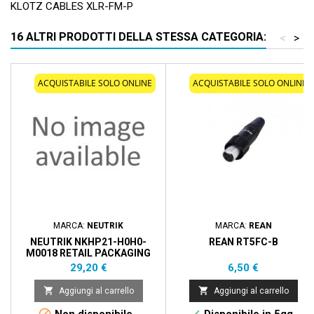
KLOTZ CABLES XLR-FM-P
16 ALTRI PRODOTTI DELLA STESSA CATEGORIA:
<
>
ACQUISTABILE SOLO ONLINE
ACQUISTABILE SOLO ONLINE
MARCA:
NEUTRIK
MARCA:
REAN
NEUTRIK NKHP21-H0H0-
REAN RT5FC-B
M0018 RETAIL PACKAGING
Prezzo
Prezzo
29,20 €
6,50 €


Aggiungi al carrello
Aggiungi al carrello