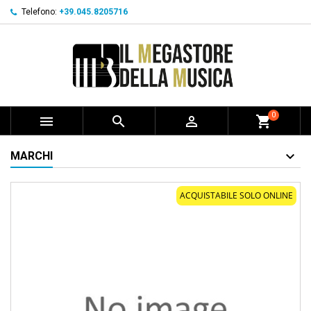
Telefono:
+39.045.8205716
0



shopping_cart
MARCHI
ACQUISTABILE SOLO ONLINE