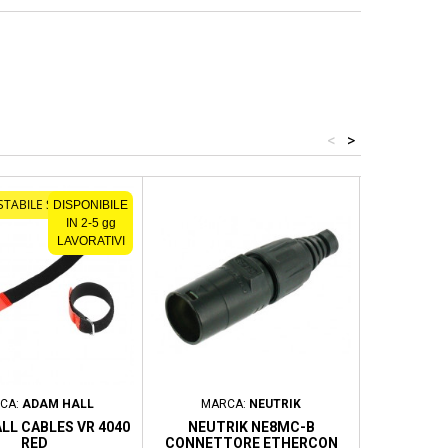
<
>
STABILE SOLO ONLINE
DISPONIBILE
IN 2-5 gg
LAVORATIVI
CA:
ADAM HALL
MARCA:
NEUTRIK
MA
LL CABLES VR 4040
NEUTRIK NE8MC-B
ZZIPP CAV
RED
CONNETTORE ETHERCON
MASCHIO - 