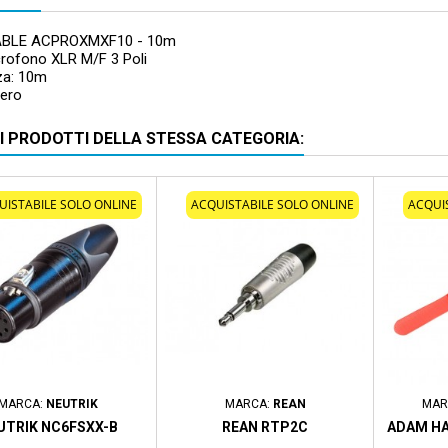
BLE ACPROXMXF10 - 10m
rofono XLR M/F 3 Poli
za: 10m
Nero
RI PRODOTTI DELLA STESSA CATEGORIA:
UISTABILE SOLO ONLINE
ACQUISTABILE SOLO ONLINE
ACQUI
MARCA:
NEUTRIK
MARCA:
REAN
MAR
UTRIK NC6FSXX-B
REAN RTP2C
ADAM HA