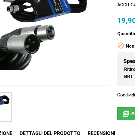
ACCU-CA
19,9
Quantità

Non 
Spes
Riti
BRT 
Condividi

DO
ZIONE
DETTAGLI DEL PRODOTTO
RECENSIONI