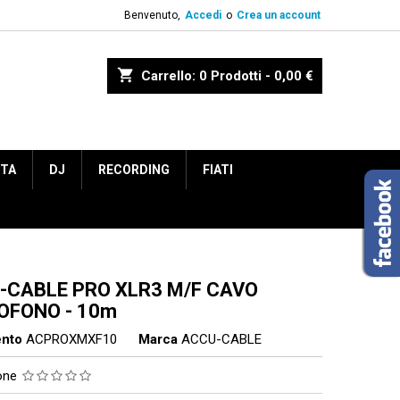
Benvenuto,
Accedi
o
Crea un account
shopping_cart
Carrello:
0
Prodotti - 0,00 €
ETA
DJ
RECORDING
FIATI
-CABLE PRO XLR3 M/F CAVO
OFONO - 10m
ento
ACPROXMXF10
Marca
ACCU-CABLE
ione