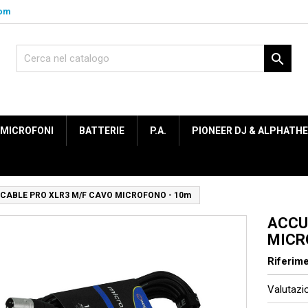
com

MICROFONI
BATTERIE
P.A.
PIONEER DJ & ALPHATH
CABLE PRO XLR3 M/F CAVO MICROFONO - 10m
ACCU
MICR
Riferim
Valutaz