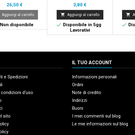
Prezzo
Prezzo
26,50 €
3,80 €


Aggiungi al carrello
Aggiungi al carrello
A


Non disponibile
Disponibile in 5gg
Dis
Lavorativi
IL TUO ACCOUNT
i e Spedizioni
Informazioni personali
li
Ordini
 condizioni d'uso
Note di credito
o
Indirizzi
ci
Buoni
l sito
I miei commenti sul blog
olicy
Le mie informazioni sul blog
olicy