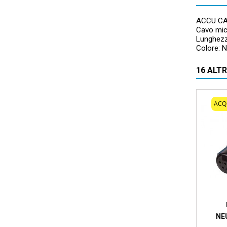
ACCU CA
Cavo mic
Lunghez
Colore: 
16 ALT
ACQ
NE