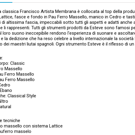
ra classica Francisco Artista Membrana è collocata al top della pro
attice, fasce e fondo in Pau Ferro Massello, manico in Cedro e tast
 di altissima fascia, impeccabili sotto tutti gli aspetti e adatti anche 
 li rappresenti. Tutti gli strumenti prodotti da Esteve sono famosi per l
l loro suono ineccepibile rendono l'esperienza di suonare e ascolta
e la dedizione che ha reso celebre a livello internazionale la società
 dei maestri liutai spagnoli. Ogni strumento Esteve è il riflesso di un 
e:
rpo: Classic
ro Massello
au Ferro Massello
au Ferro Massello
Cedro
 Ebano
e: Classical Style
NItro
atural
e tecniche
ro massello con sistema Lattice
auferro masselo