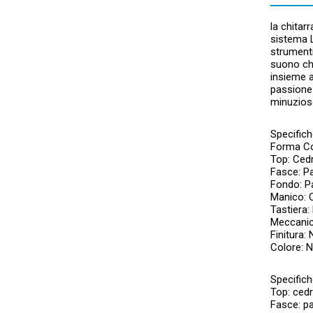
la chitar
sistema L
strumenti
suono che
insieme a
passione 
minuzioso
Specifich
Forma Co
Top: Ced
Fasce: P
Fondo: P
Manico: 
Tastiera:
Meccanich
Finitura: 
Colore: N
Specifich
Top: ced
Fasce: p