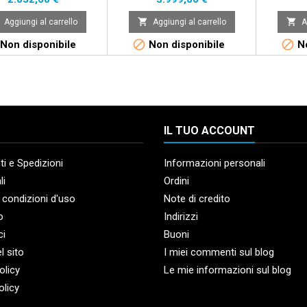


Aggiungi al carrello
Aggiungi al carrello
A


Non disponibile
Non disponibile
No
IL TUO ACCOUNT
i e Spedizioni
Informazioni personali
li
Ordini
 condizioni d'uso
Note di credito
o
Indirizzi
ci
Buoni
l sito
I miei commenti sul blog
olicy
Le mie informazioni sul blog
olicy