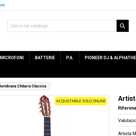
com

MICROFONI
BATTERIE
P.A.
PIONEER DJ & ALPHATH
Membrana Chitarra Classica
Artis
ACQUISTABILE SOLO ONLINE
Riferim
Valutaz
Artista 