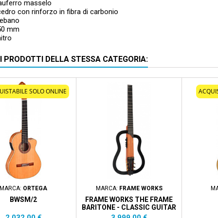
auferro masselo
edro con rinforzo in fibra di carbonio
 ebano
650 mm
nitro
RI PRODOTTI DELLA STESSA CATEGORIA:
UISTABILE SOLO ONLINE
ACQUI
MARCA:
ORTEGA
MARCA:
FRAME WORKS
M
BWSM/2
FRAME WORKS THE FRAME
BARITONE - CLASSIC GUITAR
Prezzo
Prezzo
2.032,00 €
3.999,00 €