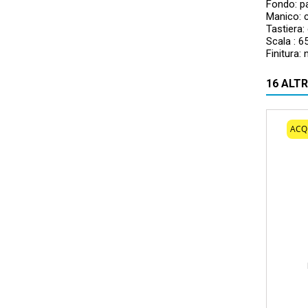
Fondo: p
Manico: c
Tastiera:
Scala : 
Finitura: 
16 ALT
ACQ