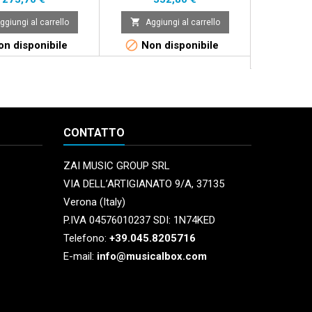


ggiungi al carrello
Aggiungi al carrello
Aggi


n disponibile
Non disponibile
Dispo
La
CONTATTO
ZAI MUSIC GROUP SRL
VIA DELL’ARTIGIANATO 9/A, 37135
Verona (Italy)
P.IVA 04576010237 SDI: 1N74KED
Telefono:
+39.045.8205716
E-mail:
info@musicalbox.com