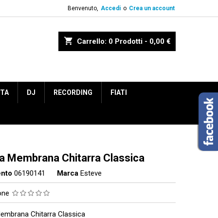
Benvenuto,
Accedi
o
Crea un account
shopping_cart
Carrello:
0
Prodotti - 0,00 €
ETA
DJ
RECORDING
FIATI
ta Membrana Chitarra Classica
ento
06190141
Marca
Esteve
ione
Membrana Chitarra Classica