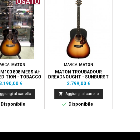
ARCA:
MATON
MARCA:
MATON
MAR
M100 808 MESSIAH
MATON TROUBADOUR
TAYLOR GO
EDITION - TOBACCO
DREADNOUGHT - SUNBURST
B
SUNBURST
Prezzo
Prezzo
Pr
3.190,00 €
2.799,00 €
3.


ggiungi al carrello
Aggiungi al carrello
Aggi


Disponibile
Disponibile
Di