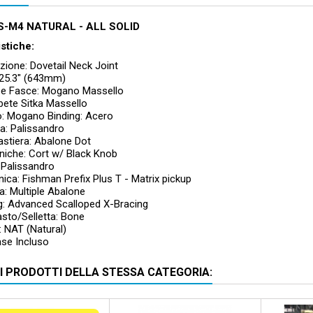
-M4 NATURAL - ALL SOLID
istiche:
zione: Dovetail Neck Joint
 25.3" (643mm)
e Fasce: Mogano Massello
bete Sitka Massello
: Mogano Binding: Acero
ra: Palissandro
Tastiera: Abalone Dot
iche: Cort w/ Black Knob
 Palissandro
nica: Fishman Prefix Plus T - Matrix pickup
a: Multiple Abalone
g: Advanced Scalloped X-Bracing
sto/Selletta: Bone
: NAT (Natural)
se Incluso
RI PRODOTTI DELLA STESSA CATEGORIA: