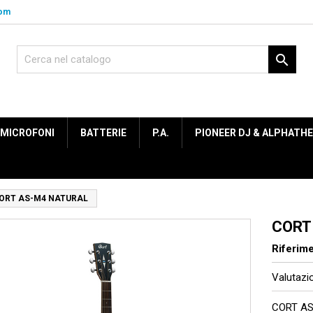
com

MICROFONI
BATTERIE
P.A.
PIONEER DJ & ALPHATH
ORT AS-M4 NATURAL
CORT
Riferim
Valutaz
CORT AS