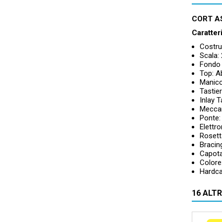
CORT AS
Caratter
Costru
Scala:
Fondo 
Top: A
Manico
Tastie
Inlay 
Meccan
Ponte:
Elettro
Rosett
Bracin
Capota
Colore
Hardca
16 ALT