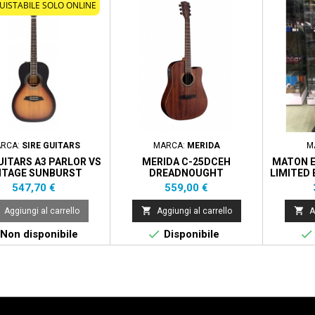
UISTABILE SOLO ONLINE
RCA:
SIRE GUITARS
MARCA:
MERIDA
M
UITARS A3 PARLOR VS
MERIDA C-25DCEH
MATON E
NTAGE SUNBURST
DREADNOUGHT
LIMITED 
Prezzo
Prezzo
547,70 €
559,00 €


Aggiungi al carrello
Aggiungi al carrello
A


Non disponibile
Disponibile