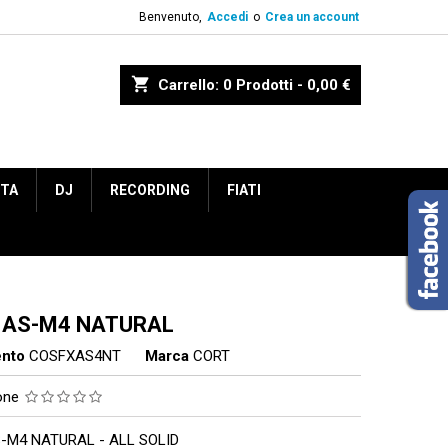
Benvenuto,
Accedi
o
Crea un account
shopping_cart
Carrello:
0
Prodotti - 0,00 €
ETA
DJ
RECORDING
FIATI
 AS-M4 NATURAL
ento
COSFXAS4NT
Marca
CORT
ione
-M4 NATURAL - ALL SOLID