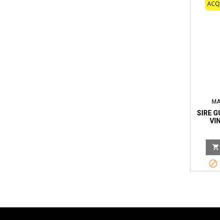
ACQ
MA
SIRE G
VI

