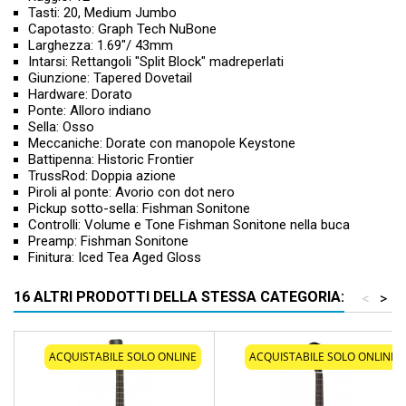
Tasti: 20, Medium Jumbo
Capotasto: Graph Tech NuBone
Larghezza: 1.69"/ 43mm
Intarsi: Rettangoli "Split Block" madreperlati
Giunzione: Tapered Dovetail
Hardware: Dorato
Ponte: Alloro indiano
Sella: Osso
Meccaniche: Dorate con manopole Keystone
Battipenna: Historic Frontier
TrussRod: Doppia azione
Piroli al ponte: Avorio con dot nero
Pickup sotto-sella: Fishman Sonitone
Controlli: Volume e Tone Fishman Sonitone nella buca
Preamp: Fishman Sonitone
Finitura: Iced Tea Aged Gloss
16 ALTRI PRODOTTI DELLA STESSA CATEGORIA:
<
>
ACQUISTABILE SOLO ONLINE
ACQUISTABILE SOLO ONLINE