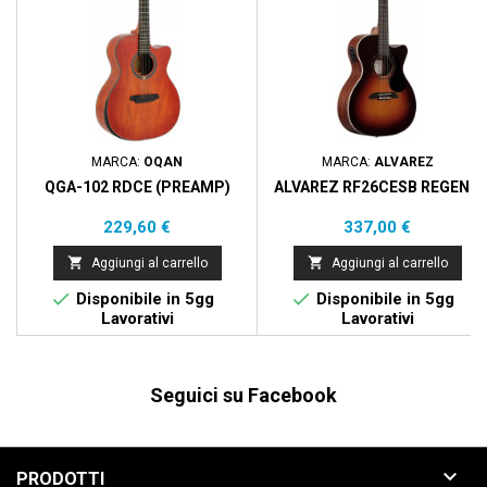
MARCA:
OQAN
MARCA:
ALVAREZ
QGA-102 RDCE (PREAMP)
ALVAREZ RF26CESB REGENT
Prezzo
Prezzo
229,60 €
337,00 €


Aggiungi al carrello
Aggiungi al carrello


Disponibile in 5gg
Disponibile in 5gg
Lavorativi
Lavorativi
Seguici su Facebook

PRODOTTI