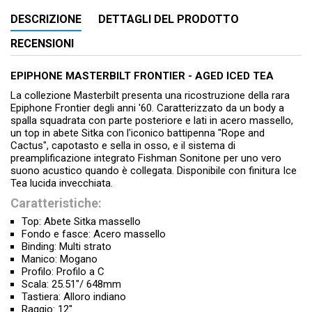
DESCRIZIONE
DETTAGLI DEL PRODOTTO
RECENSIONI
EPIPHONE MASTERBILT FRONTIER - AGED ICED TEA
La collezione Masterbilt presenta una ricostruzione della rara
Epiphone Frontier degli anni '60. Caratterizzato da un body a
spalla squadrata con parte posteriore e lati in acero massello,
un top in abete Sitka con l'iconico battipenna "Rope and
Cactus", capotasto e sella in osso, e il sistema di
preamplificazione integrato Fishman Sonitone per uno vero
suono acustico quando è collegata. Disponibile con finitura Ice
Tea lucida invecchiata.
Caratteristiche:
Top: Abete Sitka massello
Fondo e fasce: Acero massello
Binding: Multi strato
Manico: Mogano
Profilo: Profilo a C
Scala: 25.51"/ 648mm
Tastiera: Alloro indiano
Raggio: 12"