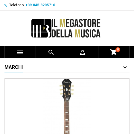
Telefono:
+39.045.8205716
0



shopping_cart
MARCHI