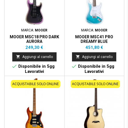
MARCA:
MOOER
MARCA:
MOOER
MOOER MSC18 PRO DARK
MOOER MSC41 PRO
AURORA
DREAMY BLUE
Prezzo
Prezzo
249,30 €
451,80 €


Aggiungi al carrello
Aggiungi al carrello


Disponibile in 5gg
Disponibile in 5gg
Lavorativi
Lavorativi
ACQUISTABILE SOLO ONLINE
ACQUISTABILE SOLO ONLINE