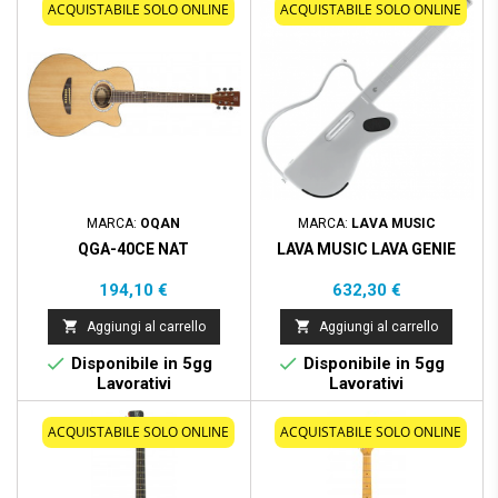
ACQUISTABILE SOLO ONLINE
ACQUISTABILE SOLO ONLINE
MARCA:
OQAN
MARCA:
LAVA MUSIC
QGA-40CE NAT
LAVA MUSIC LAVA GENIE
Prezzo
Prezzo
194,10 €
632,30 €


Aggiungi al carrello
Aggiungi al carrello


Disponibile in 5gg
Disponibile in 5gg
Lavorativi
Lavorativi
ACQUISTABILE SOLO ONLINE
ACQUISTABILE SOLO ONLINE