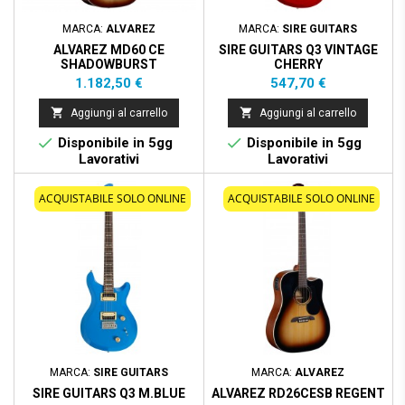
MARCA:
ALVAREZ
MARCA:
SIRE GUITARS
ALVAREZ MD60 CE
SIRE GUITARS Q3 VINTAGE
SHADOWBURST
CHERRY
Prezzo
Prezzo
1.182,50 €
547,70 €


Aggiungi al carrello
Aggiungi al carrello


Disponibile in 5gg
Disponibile in 5gg
Lavorativi
Lavorativi
ACQUISTABILE SOLO ONLINE
ACQUISTABILE SOLO ONLINE
MARCA:
SIRE GUITARS
MARCA:
ALVAREZ
SIRE GUITARS Q3 M.BLUE
ALVAREZ RD26CESB REGENT