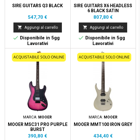
SIRE GUITARS Q3 BLACK
SIRE GUITARS X6 HEADLESS
6 BLACK SATIN
Prezzo
Prezzo
547,70 €
807,80 €


Aggiungi al carrello
Aggiungi al carrello


Disponibile in 5gg
Disponibile in 5gg
Lavorativi
Lavorativi
ACQUISTABILE SOLO ONLINE
ACQUISTABILE SOLO ONLINE
MARCA:
MOOER
MARCA:
MOOER
MOOER MSC31 PRO PURPLE
MOOER MMT100 IRON GREY
BURST
Prezzo
Prezzo
390,80 €
434,40 €