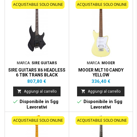
ACQUISTABILE SOLO ONLINE
ACQUISTABILE SOLO ONLINE
MARCA:
SIRE GUITARS
MARCA:
MOOER
SIRE GUITARS X6 HEADLESS
MOOER MLT10 CANDY
6 TBK TRANS BLACK
YELLOW
Prezzo
Prezzo
807,80 €
336,40 €


Aggiungi al carrello
Aggiungi al carrello


Disponibile in 5gg
Disponibile in 5gg
Lavorativi
Lavorativi
ACQUISTABILE SOLO ONLINE
ACQUISTABILE SOLO ONLINE