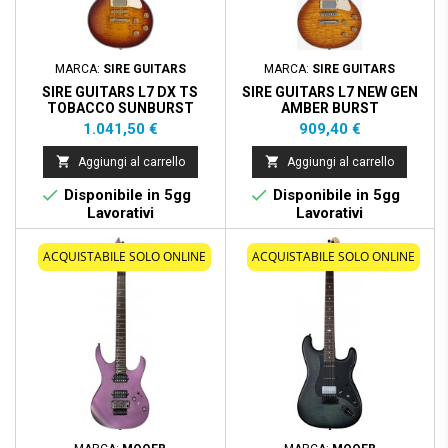
MARCA:
SIRE GUITARS
MARCA:
SIRE GUITARS
SIRE GUITARS L7 DX TS
SIRE GUITARS L7 NEW GEN
TOBACCO SUNBURST
AMBER BURST
Prezzo
Prezzo
1.041,50 €
909,40 €


Aggiungi al carrello
Aggiungi al carrello


Disponibile in 5gg
Disponibile in 5gg
Lavorativi
Lavorativi
ACQUISTABILE SOLO ONLINE
ACQUISTABILE SOLO ONLINE