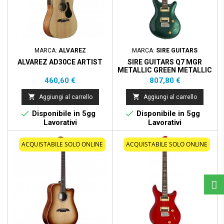
MARCA:
ALVAREZ
MARCA:
SIRE GUITARS
ALVAREZ AD30CE ARTIST
SIRE GUITARS Q7 MGR
METALLIC GREEN METALLIC
GREEN
Prezzo
Prezzo
460,60 €
807,80 €


Aggiungi al carrello
Aggiungi al carrello


Disponibile in 5gg
Disponibile in 5gg
Lavorativi
Lavorativi
ACQUISTABILE SOLO ONLINE
ACQUISTABILE SOLO ONLINE