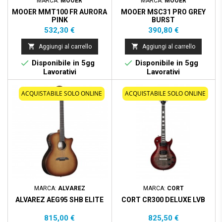
MARCA:
MOOER
MARCA:
MOOER
MOOER MMT100 FR AURORA
MOOER MSC31 PRO GREY
PINK
BURST
Prezzo
Prezzo
532,30 €
390,80 €


Aggiungi al carrello
Aggiungi al carrello


Disponibile in 5gg
Disponibile in 5gg
Lavorativi
Lavorativi
ACQUISTABILE SOLO ONLINE
ACQUISTABILE SOLO ONLINE
MARCA:
ALVAREZ
MARCA:
CORT
ALVAREZ AEG95 SHB ELITE
CORT CR300 DELUXE LVB
Prezzo
Prezzo
815,00 €
825,50 €