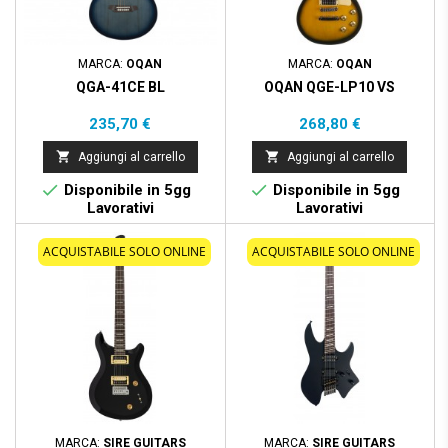
MARCA:
OQAN
MARCA:
OQAN
QGA-41CE BL
OQAN QGE-LP10 VS
Prezzo
Prezzo
235,70 €
268,80 €


Aggiungi al carrello
Aggiungi al carrello


Disponibile in 5gg
Disponibile in 5gg
Lavorativi
Lavorativi
ACQUISTABILE SOLO ONLINE
ACQUISTABILE SOLO ONLINE
MARCA:
SIRE GUITARS
MARCA:
SIRE GUITARS