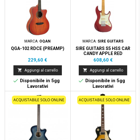
MARCA:
OQAN
MARCA:
SIRE GUITARS
QGA-102 RDCE (PREAMP)
SIRE GUITARS S5 HSS CAR
CANDY APPLE RED
Prezzo
Prezzo
229,60 €
608,60 €


Aggiungi al carrello
Aggiungi al carrello


Disponibile in 5gg
Disponibile in 5gg
Lavorativi
Lavorativi
ACQUISTABILE SOLO ONLINE
ACQUISTABILE SOLO ONLINE