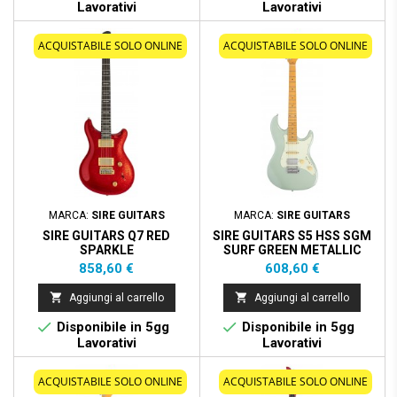
Lavorativi
Lavorativi
ACQUISTABILE SOLO ONLINE
ACQUISTABILE SOLO ONLINE
MARCA:
SIRE GUITARS
MARCA:
SIRE GUITARS
SIRE GUITARS Q7 RED
SIRE GUITARS S5 HSS SGM
SPARKLE
SURF GREEN METALLIC
Prezzo
Prezzo
858,60 €
608,60 €


Aggiungi al carrello
Aggiungi al carrello


Disponibile in 5gg
Disponibile in 5gg
Lavorativi
Lavorativi
ACQUISTABILE SOLO ONLINE
ACQUISTABILE SOLO ONLINE