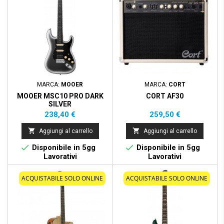
MARCA:
MOOER
MARCA:
CORT
MOOER MSC10 PRO DARK
CORT AF30
SILVER
Prezzo
Prezzo
238,40 €
259,50 €


Aggiungi al carrello
Aggiungi al carrello


Disponibile in 5gg
Disponibile in 5gg
Lavorativi
Lavorativi
ACQUISTABILE SOLO ONLINE
ACQUISTABILE SOLO ONLINE