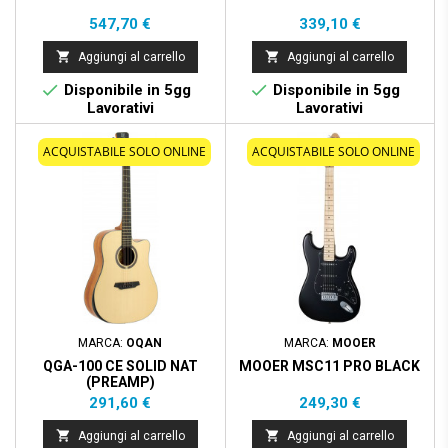
Prezzo
Prezzo
547,70 €
339,10 €


Aggiungi al carrello
Aggiungi al carrello


Disponibile in 5gg
Disponibile in 5gg
Lavorativi
Lavorativi
ACQUISTABILE SOLO ONLINE
ACQUISTABILE SOLO ONLINE
MARCA:
OQAN
MARCA:
MOOER
QGA-100 CE SOLID NAT
MOOER MSC11 PRO BLACK
(PREAMP)
Prezzo
Prezzo
291,60 €
249,30 €


Aggiungi al carrello
Aggiungi al carrello