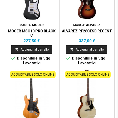
MARCA:
MOOER
MARCA:
ALVAREZ
MOOER MSC10 PRO BLACK
ALVAREZ RF26CESB REGENT
C
Prezzo
Prezzo
227,50 €
337,00 €


Aggiungi al carrello
Aggiungi al carrello


Disponibile in 5gg
Disponibile in 5gg
Lavorativi
Lavorativi
ACQUISTABILE SOLO ONLINE
ACQUISTABILE SOLO ONLINE