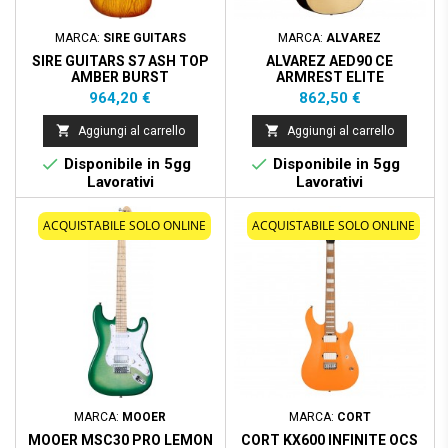
MARCA:
SIRE GUITARS
MARCA:
ALVAREZ
SIRE GUITARS S7 ASH TOP
ALVAREZ AED90 CE
AMBER BURST
ARMREST ELITE
Prezzo
Prezzo
964,20 €
862,50 €


Aggiungi al carrello
Aggiungi al carrello


Disponibile in 5gg
Disponibile in 5gg
Lavorativi
Lavorativi
ACQUISTABILE SOLO ONLINE
ACQUISTABILE SOLO ONLINE
MARCA:
MOOER
MARCA:
CORT
MOOER MSC30 PRO LEMON
CORT KX600 INFINITE OCS