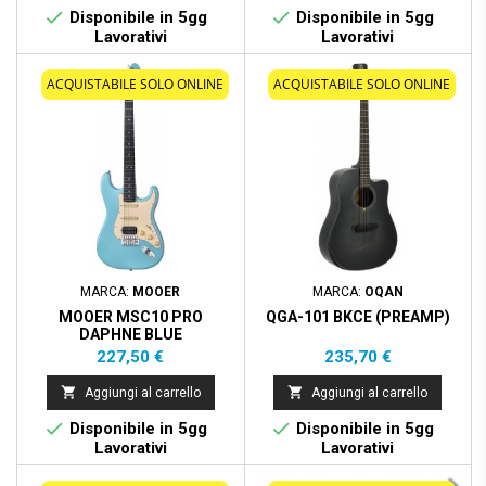


Disponibile in 5gg
Disponibile in 5gg
Lavorativi
Lavorativi
ACQUISTABILE SOLO ONLINE
ACQUISTABILE SOLO ONLINE
MARCA:
MOOER
MARCA:
OQAN
MOOER MSC10 PRO
QGA-101 BKCE (PREAMP)
DAPHNE BLUE
Prezzo
Prezzo
227,50 €
235,70 €


Aggiungi al carrello
Aggiungi al carrello


Disponibile in 5gg
Disponibile in 5gg
Lavorativi
Lavorativi