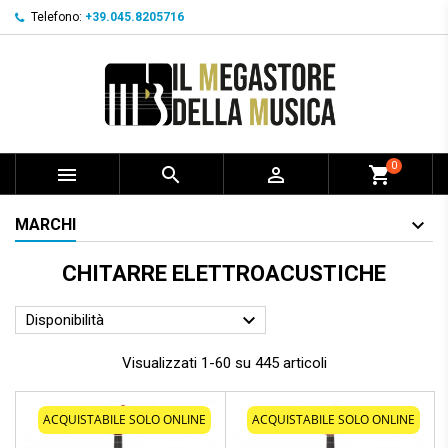
Telefono:
+39.045.8205716
0



shopping_cart
MARCHI
CHITARRE ELETTROACUSTICHE

Disponibilità
Visualizzati 1-60 su 445 articoli
ACQUISTABILE SOLO ONLINE
ACQUISTABILE SOLO ONLINE