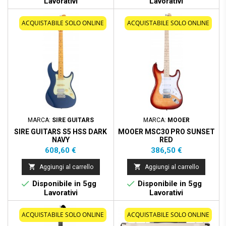
Lavorativi
Lavorativi
ACQUISTABILE SOLO ONLINE
ACQUISTABILE SOLO ONLINE
MARCA:
SIRE GUITARS
MARCA:
MOOER
SIRE GUITARS S5 HSS DARK
MOOER MSC30 PRO SUNSET
NAVY
RED
Prezzo
Prezzo
608,60 €
386,50 €


Aggiungi al carrello
Aggiungi al carrello


Disponibile in 5gg
Disponibile in 5gg
Lavorativi
Lavorativi
ACQUISTABILE SOLO ONLINE
ACQUISTABILE SOLO ONLINE