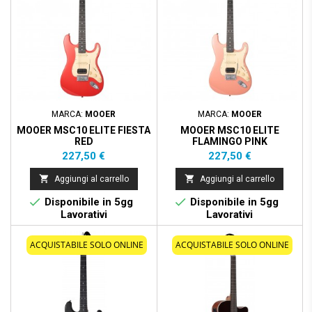
MARCA:
MOOER
MARCA:
MOOER
MOOER MSC10 ELITE FIESTA
MOOER MSC10 ELITE
RED
FLAMINGO PINK
Prezzo
Prezzo
227,50 €
227,50 €


Aggiungi al carrello
Aggiungi al carrello


Disponibile in 5gg
Disponibile in 5gg
Lavorativi
Lavorativi
ACQUISTABILE SOLO ONLINE
ACQUISTABILE SOLO ONLINE