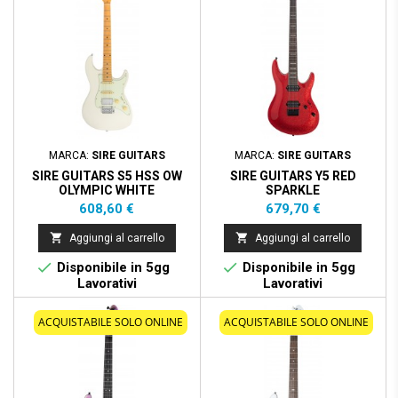
MARCA:
SIRE GUITARS
MARCA:
SIRE GUITARS
SIRE GUITARS S5 HSS OW
SIRE GUITARS Y5 RED
OLYMPIC WHITE
SPARKLE
Prezzo
Prezzo
608,60 €
679,70 €


Aggiungi al carrello
Aggiungi al carrello


Disponibile in 5gg
Disponibile in 5gg
Lavorativi
Lavorativi
ACQUISTABILE SOLO ONLINE
ACQUISTABILE SOLO ONLINE