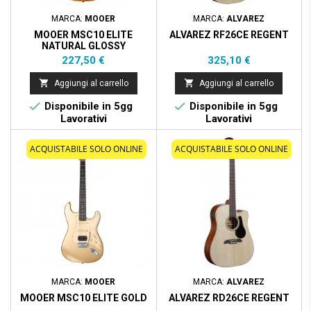
MARCA:
MOOER
MARCA:
ALVAREZ
MOOER MSC10 ELITE
ALVAREZ RF26CE REGENT
NATURAL GLOSSY
Prezzo
Prezzo
227,50 €
325,10 €


Aggiungi al carrello
Aggiungi al carrello


Disponibile in 5gg
Disponibile in 5gg
Lavorativi
Lavorativi
ACQUISTABILE SOLO ONLINE
ACQUISTABILE SOLO ONLINE
MARCA:
MOOER
MARCA:
ALVAREZ
MOOER MSC10 ELITE GOLD
ALVAREZ RD26CE REGENT