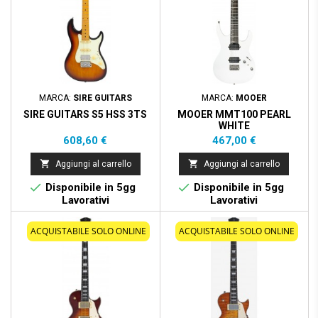
MARCA:
SIRE GUITARS
MARCA:
MOOER
SIRE GUITARS S5 HSS 3TS
MOOER MMT100 PEARL
WHITE
Prezzo
Prezzo
608,60 €
467,00 €


Aggiungi al carrello
Aggiungi al carrello


Disponibile in 5gg
Disponibile in 5gg
Lavorativi
Lavorativi
ACQUISTABILE SOLO ONLINE
ACQUISTABILE SOLO ONLINE