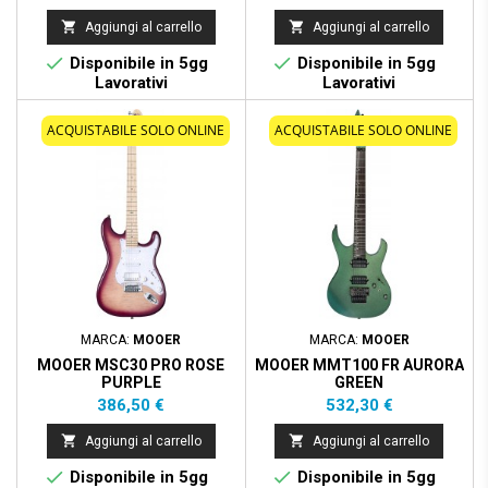


Aggiungi al carrello
Aggiungi al carrello


Disponibile in 5gg
Disponibile in 5gg
Lavorativi
Lavorativi
ACQUISTABILE SOLO ONLINE
ACQUISTABILE SOLO ONLINE
MARCA:
MOOER
MARCA:
MOOER
MOOER MSC30 PRO ROSE
MOOER MMT100 FR AURORA
PURPLE
GREEN
Prezzo
Prezzo
386,50 €
532,30 €


Aggiungi al carrello
Aggiungi al carrello


Disponibile in 5gg
Disponibile in 5gg