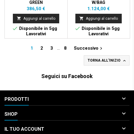
GREEN
W/BAG
Prezzo
Prezzo
386,50 €
1.124,00 €


Aggiungi al carrello
Aggiungi al carrello


Disponibile in 5gg
Disponibile in 5gg
Lavorativi
Lavorativi
1
2
3
…
8
Successivo


TORNA ALL'INIZIO
Seguici su Facebook

PRODOTTI

SHOP

IL TUO ACCOUNT