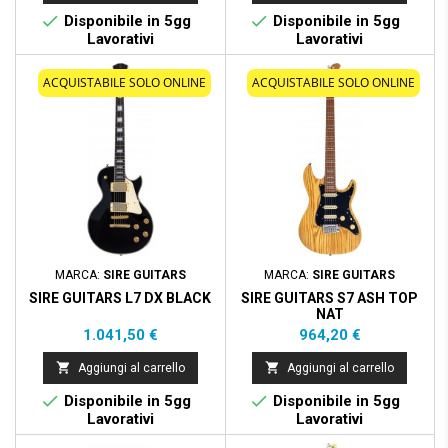


Disponibile in 5gg
Disponibile in 5gg
Lavorativi
Lavorativi
ACQUISTABILE SOLO ONLINE
ACQUISTABILE SOLO ONLINE
MARCA:
SIRE GUITARS
MARCA:
SIRE GUITARS
SIRE GUITARS L7 DX BLACK
SIRE GUITARS S7 ASH TOP
NAT
Prezzo
Prezzo
1.041,50 €
964,20 €


Aggiungi al carrello
Aggiungi al carrello


Disponibile in 5gg
Disponibile in 5gg
Lavorativi
Lavorativi