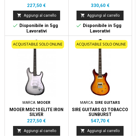
Prezzo
Prezzo
227,50 €
330,60 €


Aggiungi al carrello
Aggiungi al carrello


Disponibile in 5gg
Disponibile in 5gg
Lavorativi
Lavorativi
ACQUISTABILE SOLO ONLINE
ACQUISTABILE SOLO ONLINE
MARCA:
MOOER
MARCA:
SIRE GUITARS
MOOER MSC10 ELITE IRON
SIRE GUITARS Q3 TOBACCO
SILVER
SUNBURST
Prezzo
Prezzo
227,50 €
547,70 €


Aggiungi al carrello
Aggiungi al carrello