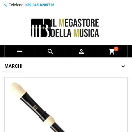
Telefono:
+39.045.8205716
0



shopping_cart
MARCHI