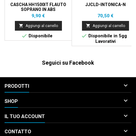
CASCHA HH1500IT FLAUTO
JJCLD-INTONICA-N
SOPRANO IN ABS
DITEGGIATURA TEDESCA CON
Prezzo
Prezzo
9,90 €
70,50 €
METODO


Aggiungi al carrello
Aggiungi al carrello


Disponibile
Disponibile in 5gg
Lavorativi
Seguici su Facebook

PRODOTTI

SHOP

IL TUO ACCOUNT

CONTATTO