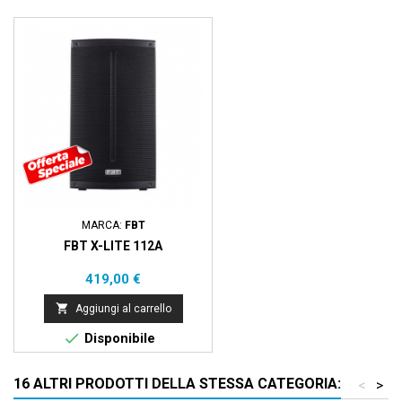
MARCA:
FBT
FBT X-LITE 112A
Prezzo
419,00 €

Aggiungi al carrello

Disponibile
16 ALTRI PRODOTTI DELLA STESSA CATEGORIA:
<
>