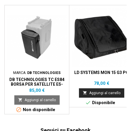
LD SYSTEMS MON 15 G3 PC
MARCA:
DB TECHNOLOGIES
DB TECHNOLOGIES TC ES84
Prezzo
78,00 €
BORSA PER SATELLITE ES-
1002
Prezzo
85,00 €

Aggiungi al carrello

Aggiungi al carrello

Disponibile

Non disponibile
Seguici su Facebook