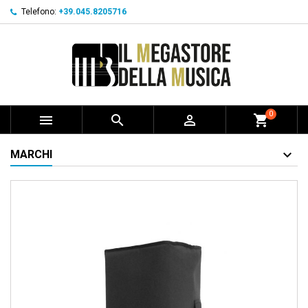
Telefono:
+39.045.8205716
0



shopping_cart
MARCHI