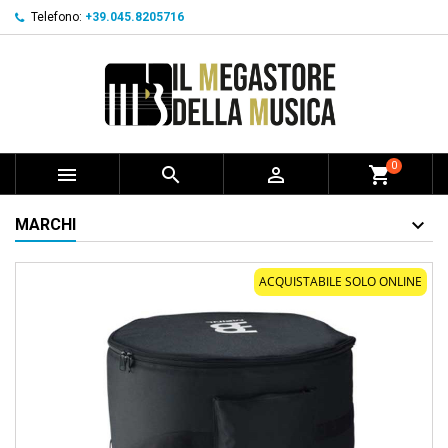
Telefono:
+39.045.8205716
0



shopping_cart
MARCHI
ACQUISTABILE SOLO ONLINE