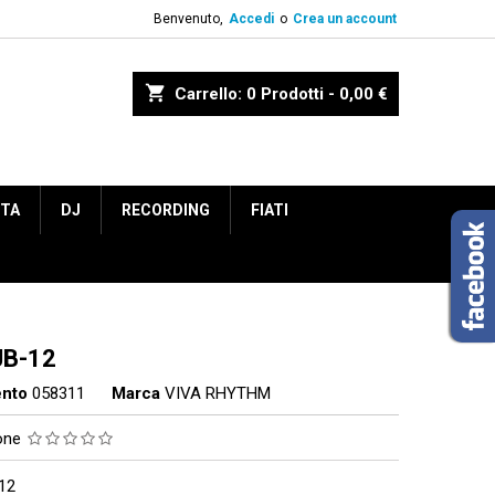
Benvenuto,
Accedi
o
Crea un account
shopping_cart
Carrello:
0
Prodotti - 0,00 €
ETA
DJ
RECORDING
FIATI
JB-12
ento
058311
Marca
VIVA RHYTHM
ione
12