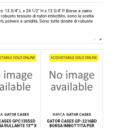
3 3/4'' L x 24 1/2'' H x 13 3/4'' P Borse a zaino
n robusto tessuto di nylon imbottito, sono la scelta
i, polvere e umidità. Sono tutte dotate di robuste
<
>
STABILE SOLO ONLINE
ACQUISTABILE SOLO ONLINE
ACQUIST
A:
GATOR CASES
MARCA:
GATOR CASES
MA
CASES GPC1355SD
GATOR CASES GP-2216BD
M
A RULLANTE 13"" X
BORSA IMBOTTITA PER