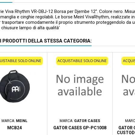
rie Viva Rhythm VR-DBJ-12 Borsa per Djembe 12''. Colore nero. Misure: 1
 manglia e cinghie regolabili. Le borse Meinl VivaRhythm, realizzate i
r trasportare comodamente il proprio strumento proteggendolo da urt
e chiusure lampo di alta qualità'
RI PRODOTTI DELLA STESSA CATEGORIA:
UISTABILE SOLO ONLINE
ACQUISTABILE SOLO ONLINE
ACQUI
MARCA:
MEINL
MARCA:
GATOR CASES
MARC
MCB24
GATOR CASES GP-PC1008
GATOR 
CUSTODI