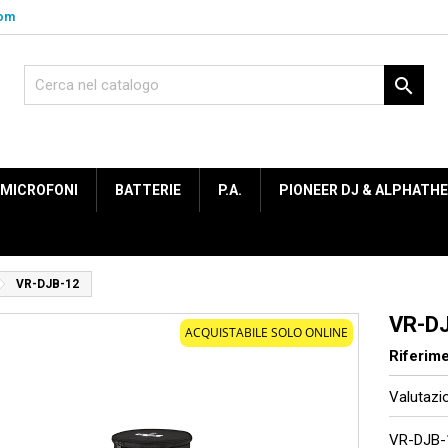
com

MICROFONI
BATTERIE
P.A.
PIONEER DJ & ALPHATH
VR-DJB-12
VR-D
ACQUISTABILE SOLO ONLINE
Riferim
Valutaz
VR-DJB-