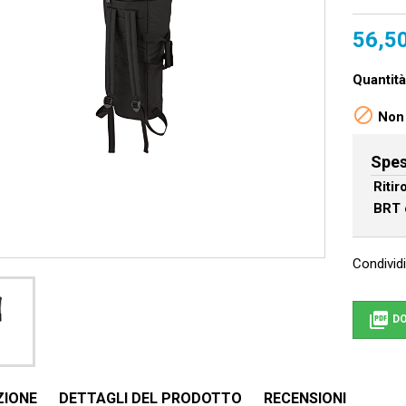
56,5
Quantità

Non 
Spes
Riti
BRT 
Condividi

DO
ZIONE
DETTAGLI DEL PRODOTTO
RECENSIONI