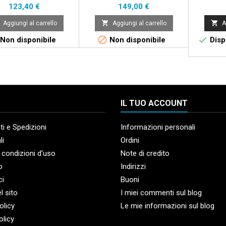
Prezzo
Prezzo
123,40 €
149,00 €


Aggiungi al carrello
Aggiungi al carrello
A


Non disponibile
Non disponibile
Dispo
IL TUO ACCOUNT
i e Spedizioni
Informazioni personali
li
Ordini
 condizioni d'uso
Note di credito
o
Indirizzi
ci
Buoni
l sito
I miei commenti sul blog
olicy
Le mie informazioni sul blog
olicy