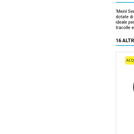
'Meinl Se
dotate di
ideale pe
tracolle 
16 ALT
ACQ