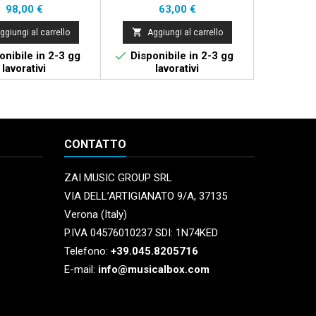
5.5""
GRANCASSA 22"" X 16""
Prezzo
Prezzo
P
98,00 €
63,00 €
1


ggiungi al carrello
Aggiungi al carrello
Aggi


nibile in 2-3 gg
Disponibile in 2-3 gg
Non 
lavorativi
lavorativi
CONTATTO
ZAI MUSIC GROUP SRL
VIA DELL’ARTIGIANATO 9/A, 37135
Verona (Italy)
P.IVA 04576010237 SDI: 1N74KED
Telefono:
+39.045.8205716
E-mail:
info@musicalbox.com