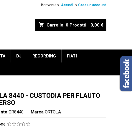
Benvenuto,
Accedi
o
Crea un account
shopping_cart
Carrello:
0
Prodotti - 0,00 €
ETA
DJ
RECORDING
FIATI
LA 8440 - CUSTODIA PER FLAUTO
ERSO
ento
OR8440
Marca
ORTOLA
ione