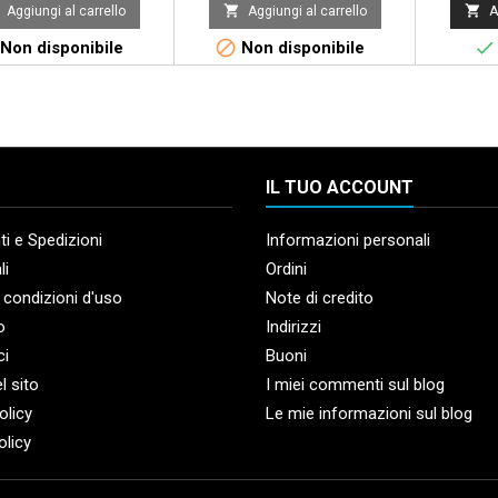


Aggiungi al carrello
Aggiungi al carrello
A


Non disponibile
Non disponibile
IL TUO ACCOUNT
i e Spedizioni
Informazioni personali
li
Ordini
 condizioni d'uso
Note di credito
o
Indirizzi
ci
Buoni
l sito
I miei commenti sul blog
olicy
Le mie informazioni sul blog
olicy