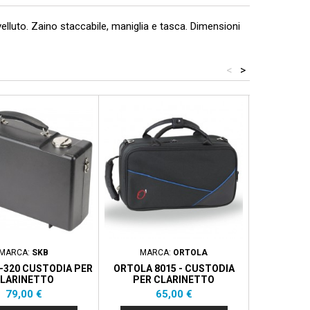
 velluto. Zaino staccabile, maniglia e tasca. Dimensioni
<
>
ACQUIST
MARCA:
SKB
MARCA:
ORTOLA
MAR
-320 CUSTODIA PER
ORTOLA 8015 - CUSTODIA
FLE
LARINETTO
PER CLARINETTO
Prezzo
Prezzo
P
79,00 €
65,00 €
1