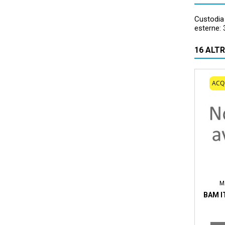
Custodia 
esterne:
16 ALT
ACQ
M
BAM I