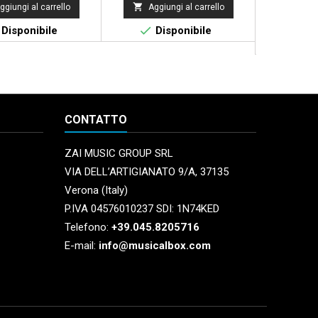


ggiungi al carrello
Aggiungi al carrello
Aggi


Disponibile
Disponibile
Dispo
La
CONTATTO
ZAI MUSIC GROUP SRL
VIA DELL’ARTIGIANATO 9/A, 37135
Verona (Italy)
P.IVA 04576010237 SDI: 1N74KED
Telefono:
+39.045.8205716
E-mail:
info@musicalbox.com