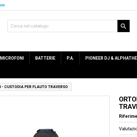
com

MICROFONI
BATTERIE
P.A.
PIONEER DJ & ALPHATH
0 - CUSTODIA PER FLAUTO TRAVERSO
ORTO
TRAV
Riferim
Valutaz