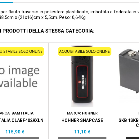
per flauto traverso in poliestere plastificato, imbottita e foderata in
 38,5cm x (21x16)cm x 5,5cm. Peso: 0,64Kg
RI PRODOTTI DELLA STESSA CATEGORIA:
UISTABILE SOLO ONLINE
ACQUISTABILE SOLO ONLINE
ARCA:
BAM ITALIA
MARCA:
HOHNER
TALIA CLABF4029XLN
HOHNER SNAPCASE
SKB 1SKB
C
Prezzo
Prezzo
115,90 €
11,10 €