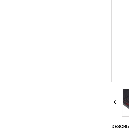

DESCRI